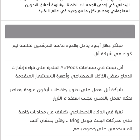
الإبتدائي في إحدى الجمعيات الخاصة ببرشلونة أعشق التدوين
المعلوماتي ومهتم بكل ما هو جديد في عالم التقنية
قد يهمك أيضا :
مبتكر جهاز آيبود يدخل بهدوء قائمة المرشحين لخلافة تيم
كوك في شركة آبل
أبل تبحث في سماعات AirPods القادرة على قراءة إشارات
الدماغ بفضل الذكاء الاصطناعي وأجهزة الاستشعار المتقدمة
شركة آبل تعمل على تطوير حافظات آيفون مزودة بعناصر
تحكم تعمل باللمس لتجنب استخدام الأزرار
ثغرة في الذكاء الاصطناعي تكشف عن محادثات خاصة
على محركات البحث جوجل Bing .. والآن يخشى آلاف
المستخدمين على خصوصيتهم