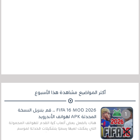
أكثر المواضيع مشاهدة هذا الأسبوع
FIFA 16 MOD 2026 .. قم بتنزيل النسخة
المحدثة APK لهواتف الأندرويد
هناك بالفعل بعض ألعاب كرة القدم للهواتف المحمولة
التي يمكنك لعبها رسميًا بتشكيلات مُحدثة لموسم
2025/2026v ومثال على ذلك ألعاب مثل EA Sports ...