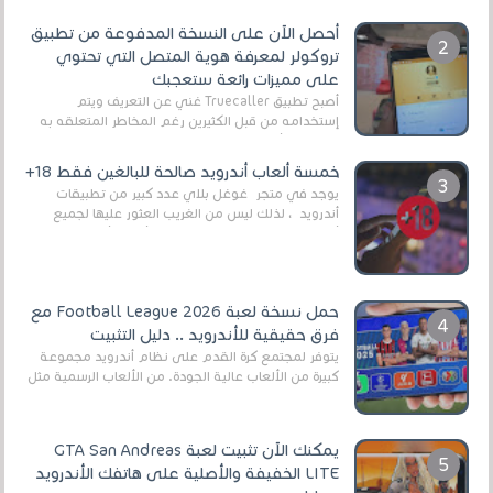
أحصل الآن على النسخة المدفوعة من تطبيق
تروكولر لمعرفة هوية المتصل التي تحتوي
على مميزات رائعة ستعجبك
أصبح تطبيق Truecaller غني عن التعريف ويتم
إستخدامه من قبل الكثيرين رغم المخاطر المتعلقه به
وذلك من أجل التخلص من المضايقات الكثيرة في
العال...
خمسة ألعاب أندرويد صالحة للبالغين فقط 18+
يوجد في متجر غوغل بلاي عدد كبير من تطبيقات
أندرويد ، لذلك ليس من الغريب العثور عليها لجميع
أنواع الجماهير. هذه المرة نقدم 5 ألعاب أند...
حمل نسخة لعبة Football League 2026 مع
فرق حقيقية للأندرويد .. دليل التثبيت
يتوفر لمجتمع كرة القدم على نظام أندرويد مجموعة
كبيرة من الألعاب عالية الجودة. من الألعاب الرسمية مثل
EA Sports FC 26 (المعروفة سابقًا باسم ...
يمكنك الآن تثبيت لعبة GTA San Andreas
LITE الخفيفة والأصلية على هاتفك الأندرويد