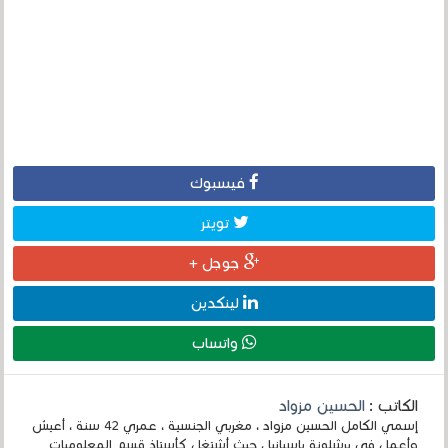
فيسبوك
تويتر
جوجل +
لينكدين
واتساب
الكاتب :
الحسين مزواد
إسمي الكامل الحسين مزواد ، مغربي الجنسية ، عمري 42 سنة ، أعيش
وأعمل في برشلونة بإسبانيا ، حيث أشتغل كأستاذ قسم المعلوميات