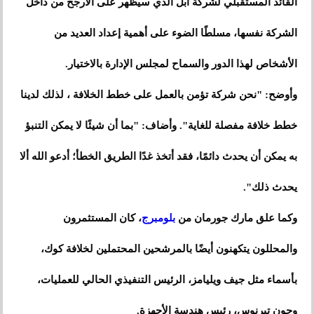
القائد المستقبلي لشركة آبل الذي سيظهر على الأرجح من داخل
الشركة نفسها، مسلطًا الضوء على أهمية إعداد العديد من
الأشخاص لهذا الدور والسماح لمجلس الإدارة بالاختيار.
وأوضح: "نحن شركة تؤمن بالعمل على خطط الخلافة ، لذلك لدينا
خطط خلافة مفصلة للغاية". وأضاف: "بما أن شيئًا لا يمكن التنبؤ
به يمكن أن يحدث دائمًا، فقد أتخذ غدًا الطريق الخطأ؛ أدعو الله ألا
يحدث ذلك".
وكما علق مارك جورمان من
بلومبرج
، كان المستثمرون
والمحللون يتكهنون أيضًا بالمرشحين المحتملين لخلافة كوك،
بأسماء مثل جيف ويليامز، الرئيس التنفيذي الحالي للعمليات،
وجون تيرنوس، رئيس هندسة الأجهزة.