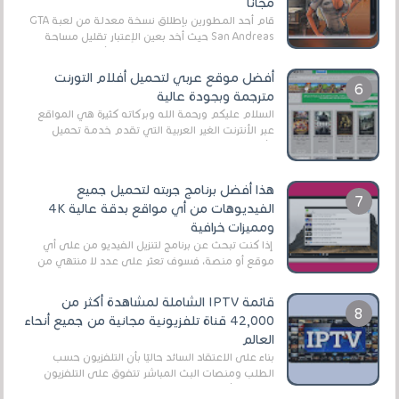
مجانا
قام أحد المطورين بإطلاق نسخة معدلة من لعبة GTA
San Andreas حيث أخد بعين الإعتبار تقليل مساحة
اللعبة وجعلها خفيفة LITE لهواتف الأندرويد ، وق...
أفضل موقع عربي لتحميل أفلام التورنت
مترجمة وبجودة عالية
السلام عليكم ورحمة الله وبركاته كثيرة هي المواقع
عبر الأنترنت الغير العربية التي تقدم خدمة تحميل
الأفلام على التورنت ، ومعظم هذه المواقع ل...
هذا أفضل برنامج جربته لتحميل جميع
الفيديوهات من أي مواقع بدقة عالية 4K
ومميزات خرافية
إذا كنت تبحث عن برنامج لتنزيل الفيديو من على أي
موقع أو منصة، فسوف تعثر على عدد لا منتهي من
الروابط الخاصة بالبرامج والتطبيقات في هذا المج...
قائمة IPTV الشاملة لمشاهدة أكثر من
42,000 قناة تلفزيونية مجانية من جميع أنحاء
العالم
بناءً على الاعتقاد السائد حاليًا بأن التلفزيون حسب
الطلب ومنصات البث المباشر تتفوق على التلفزيون
الرقمي الأرضي التقليدي، يُعدّ IPTV-org خيار...