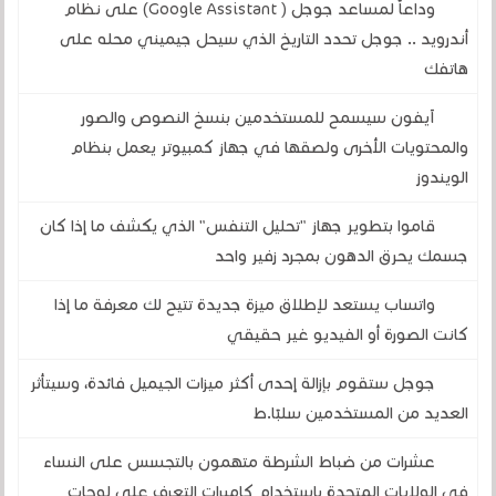
وداعاً لمساعد جوجل ( Google Assistant) على نظام
أندرويد .. جوجل تحدد التاريخ الذي سيحل جيميني محله على
هاتفك
آيفون سيسمح للمستخدمين بنسخ النصوص والصور
والمحتويات الأخرى ولصقها في جهاز كمبيوتر يعمل بنظام
الويندوز
قاموا بتطوير جهاز "تحليل التنفس" الذي يكشف ما إذا كان
جسمك يحرق الدهون بمجرد زفير واحد
واتساب يستعد لإطلاق ميزة جديدة تتيح لك معرفة ما إذا
كانت الصورة أو الفيديو غير حقيقي
جوجل ستقوم بإزالة إحدى أكثر ميزات الجيميل فائدة، وسيتأثر
العديد من المستخدمين سلبًا.ط
عشرات من ضباط الشرطة متهمون بالتجسس على النساء
في الولايات المتحدة باستخدام كاميرات التعرف على لوحات