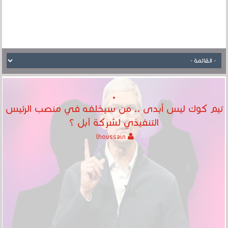
تيم كوك ليس أبدى .. من سيخلفه في منصب الرئيس
التنفيذي لشركة آبل ؟
lhoussain