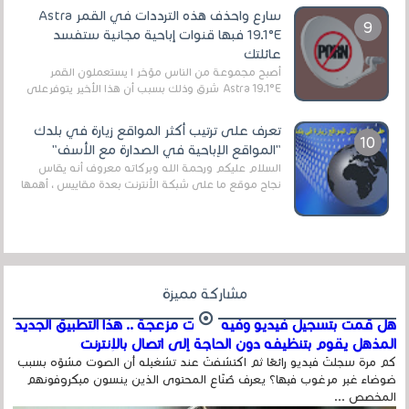
سارع واحذف هذه الترددات في القمر Astra
19.1°E فبها قنوات إباحية مجانية ستفسد
عائلتك
أصبح مجموعة من الناس مؤخر ا يستعملون القمر
Astra 19.1°E شرق وذلك بسبب أن هذا الأخير يتوفرعلى
قنوات مميزة جدا تنقل العديد من البرامج اله...
تعرف على ترتيب أكثر المواقع زيارة في بلدك
"المواقع الإباحية في الصدارة مع الأسف"
السلام عليكم ورحمة الله وبركاته معروف أنه يقاس
نجاح موقع ما على شبكة الأنترنت بعدة مقاييس ، أهمها
عداد الزائرين للموقع، ويتم معرفة ذلك في...
مشاركة مميزة
هل قمت بتسجيل فيديو وفيه أصوت مزعجة .. هذا التطبيق الجديد
المذهل يقوم بتنظيفه دون الحاجة إلى اتصال بالإنترنت
كم مرة سجلتَ فيديو رائعًا ثم اكتشفتَ عند تشغيله أن الصوت مشوّه بسبب
ضوضاء غير مرغوب فيها؟ يعرف صُنّاع المحتوى الذين ينسون ميكروفونهم
المخصص ...