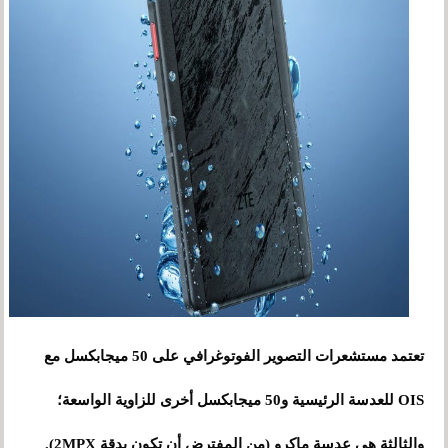
تعتمد مستشعرات التصوير الفوتوغرافي على 50 ميجابكسل مع
OIS للعدسة الرئيسية و50 ميجابكسل أخرى للزاوية الواسعة؛
والثالثة هي عدسة ماكرو (من المفترض أن تكون بدقة 2MPX).