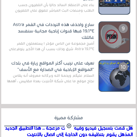
بناءً على الاعتقاد السائد حاليًا بأن التلفزيون حسب
الطلب ومنصات البث المباشر تتفوق على التلفزيون
الرقمي الأرضي التقليدي، يُعدّ IPTV-org خيار...
سارع واحذف هذه الترددات في القمر Astra
19.1°E فبها قنوات إباحية مجانية ستفسد
عائلتك
أصبح مجموعة من الناس مؤخر ا يستعملون القمر
Astra 19.1°E شرق وذلك بسبب أن هذا الأخير يتوفرعلى
قنوات مميزة جدا تنقل العديد من البرامج اله...
تعرف على ترتيب أكثر المواقع زيارة في بلدك
"المواقع الإباحية في الصدارة مع الأسف"
السلام عليكم ورحمة الله وبركاته معروف أنه يقاس
نجاح موقع ما على شبكة الأنترنت بعدة مقاييس ، أهمها
عداد الزائرين للموقع، ويتم معرفة ذلك في...
مشاركة مميزة
هل قمت بتسجيل فيديو وفيه أصوت مزعجة .. هذا التطبيق الجديد
المذهل يقوم بتنظيفه دون الحاجة إلى اتصال بالإنترنت