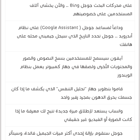
على محركات البحث جوجل Bing .. والآن يخشى آلاف
المستخدمين على خصوصيتهم
وداعاً لمساعد جوجل ( Google Assistant) على نظام
أندرويد .. جوجل تحدد التاريخ الذي سيحل جيميني محله على
هاتفك
آيفون سيسمح للمستخدمين بنسخ النصوص والصور
والمحتويات الأخرى ولصقها في جهاز كمبيوتر يعمل بنظام
الويندوز
قاموا بتطوير جهاز "تحليل التنفس" الذي يكشف ما إذا كان
جسمك يحرق الدهون بمجرد زفير واحد
واتساب يستعد لإطلاق ميزة جديدة تتيح لك معرفة ما إذا
كانت الصورة أو الفيديو غير حقيقي
جوجل ستقوم بإزالة إحدى أكثر ميزات الجيميل فائدة، وسيتأثر