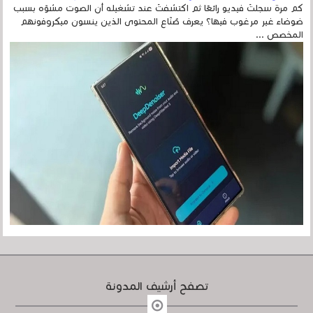
كم مرة سجلتَ فيديو رائعًا ثم اكتشفتَ عند تشغيله أن الصوت مشوّه بسبب
ضوضاء غير مرغوب فيها؟ يعرف صُنّاع المحتوى الذين ينسون ميكروفونهم
المخصص ...
تصفح أرشيف المدونة