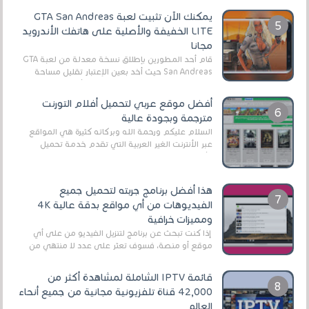
يمكنك الآن تثبيت لعبة GTA San Andreas
LITE الخفيفة والأصلية على هاتفك الأندرويد
مجانا
قام أحد المطورين بإطلاق نسخة معدلة من لعبة GTA
San Andreas حيث أخد بعين الإعتبار تقليل مساحة
اللعبة وجعلها خفيفة LITE لهواتف الأندرويد ، وق...
أفضل موقع عربي لتحميل أفلام التورنت
مترجمة وبجودة عالية
السلام عليكم ورحمة الله وبركاته كثيرة هي المواقع
عبر الأنترنت الغير العربية التي تقدم خدمة تحميل
الأفلام على التورنت ، ومعظم هذه المواقع ل...
هذا أفضل برنامج جربته لتحميل جميع
الفيديوهات من أي مواقع بدقة عالية 4K
ومميزات خرافية
إذا كنت تبحث عن برنامج لتنزيل الفيديو من على أي
موقع أو منصة، فسوف تعثر على عدد لا منتهي من
الروابط الخاصة بالبرامج والتطبيقات في هذا المج...
قائمة IPTV الشاملة لمشاهدة أكثر من
42,000 قناة تلفزيونية مجانية من جميع أنحاء
العالم