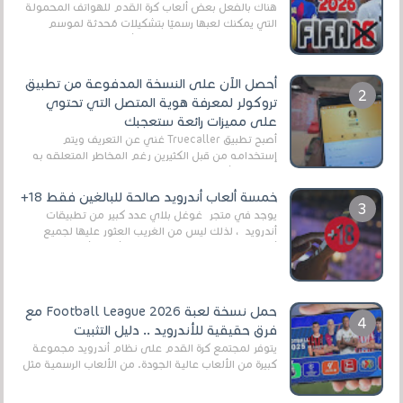
هناك بالفعل بعض ألعاب كرة القدم للهواتف المحمولة
التي يمكنك لعبها رسميًا بتشكيلات مُحدثة لموسم
2025/2026v ومثال على ذلك ألعاب مثل EA Sports ...
أحصل الآن على النسخة المدفوعة من تطبيق
تروكولر لمعرفة هوية المتصل التي تحتوي
على مميزات رائعة ستعجبك
أصبح تطبيق Truecaller غني عن التعريف ويتم
إستخدامه من قبل الكثيرين رغم المخاطر المتعلقه به
وذلك من أجل التخلص من المضايقات الكثيرة في
العال...
خمسة ألعاب أندرويد صالحة للبالغين فقط 18+
يوجد في متجر غوغل بلاي عدد كبير من تطبيقات
أندرويد ، لذلك ليس من الغريب العثور عليها لجميع
أنواع الجماهير. هذه المرة نقدم 5 ألعاب أند...
حمل نسخة لعبة Football League 2026 مع
فرق حقيقية للأندرويد .. دليل التثبيت
يتوفر لمجتمع كرة القدم على نظام أندرويد مجموعة
كبيرة من الألعاب عالية الجودة. من الألعاب الرسمية مثل
EA Sports FC 26 (المعروفة سابقًا باسم ...