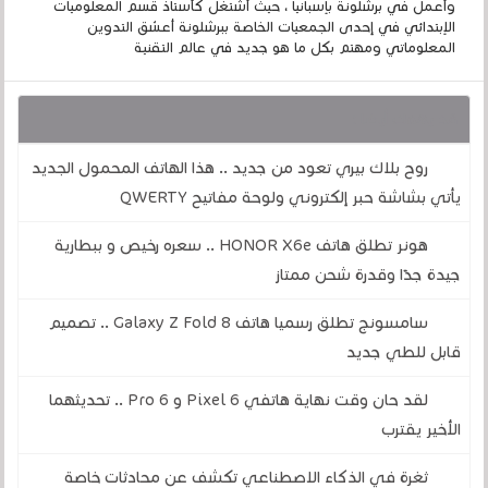
وأعمل في برشلونة بإسبانيا ، حيث أشتغل كأستاذ قسم المعلوميات
الإبتدائي في إحدى الجمعيات الخاصة ببرشلونة أعشق التدوين
المعلوماتي ومهتم بكل ما هو جديد في عالم التقنية
قد يهمك أيضا :
روح بلاك بيري تعود من جديد .. هذا الهاتف المحمول الجديد
يأتي بشاشة حبر إلكتروني ولوحة مفاتيح QWERTY
هونر تطلق هاتف HONOR X6e .. سعره رخيص و ببطارية
جيدة جدًا وقدرة شحن ممتاز
سامسونج تطلق رسميا هاتف Galaxy Z Fold 8 .. تصميم
قابل للطي جديد
لقد حان وقت نهاية هاتفي Pixel 6 و 6 Pro .. تحديثهما
الأخير يقترب
ثغرة في الذكاء الاصطناعي تكشف عن محادثات خاصة