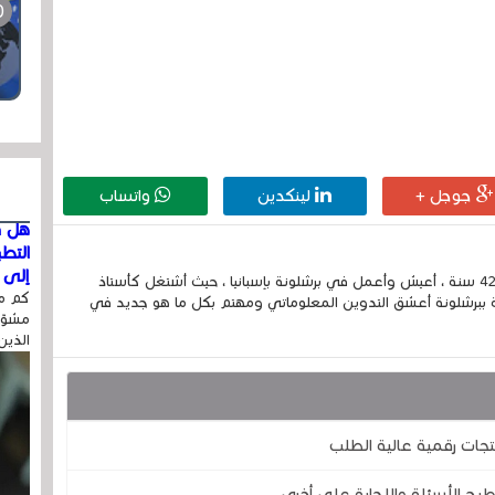
جوجل +
لينكدين
واتساب
هل ق
التط
إلى ا
إسمي الكامل الحسين مزواد ، مغربي الجنسية ، عمري 42 سنة ، أعيش وأعمل في برشلونة بإسبانيا ، حيث أشتغل كأستاذ
كم مر
 ببرشلونة أعشق التدوين المعلوماتي ومهتم بكل ما هو جديد في
مشوّه
الذين
جات رقمية عالية الطلب