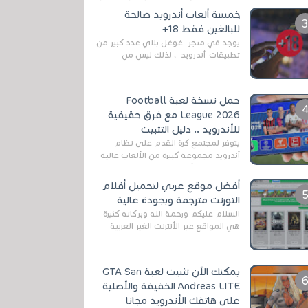
رغم المخاطر المتعلقه به وذلك من أجل
خمسة ألعاب أندرويد صالحة
التخلص من المضايقات الكثيرة في
للبالغين فقط 18+
العال...
يوجد في متجر غوغل بلاي عدد كبير من
تطبيقات أندرويد ، لذلك ليس من
الغريب العثور عليها لجميع أنواع
الجماهير. هذه المرة نقدم 5 ألعاب أند...
حمل نسخة لعبة Football
League 2026 مع فرق حقيقية
للأندرويد .. دليل التثبيت
يتوفر لمجتمع كرة القدم على نظام
أندرويد مجموعة كبيرة من الألعاب عالية
الجودة. من الألعاب الرسمية مثل EA
Sports FC 26 (المعروفة سابقًا باسم ...
أفضل موقع عربي لتحميل أفلام
التورنت مترجمة وبجودة عالية
السلام عليكم ورحمة الله وبركاته كثيرة
هي المواقع عبر الأنترنت الغير العربية
التي تقدم خدمة تحميل الأفلام على
التورنت ، ومعظم هذه المواقع ل...
يمكنك الآن تثبيت لعبة GTA San
Andreas LITE الخفيفة والأصلية
على هاتفك الأندرويد مجانا