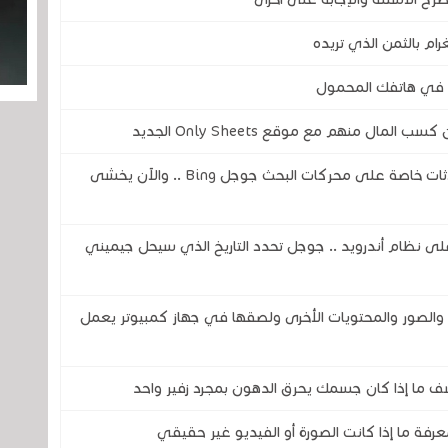
ل منهم مع موقع Only Sheets الجديد
ثغرة في الذكاء الاصطناعي تكشف عن محادثات خاصة على محركات البحث جوجل Bing .. والآن يخشى
اً لمساعد جوجل ( Google Assistant) على نظام أندرويد .. جوجل تحدد التاريخ الذي سيحل جيميني
صور والمحتويات الأخرى ولصقها في جهاز كمبيوتر يعمل
ف ما إذا كان جسمك يحرق الدهون بمجرد زفير واحد
رفة ما إذا كانت الصورة أو الفيديو غير حقيقي