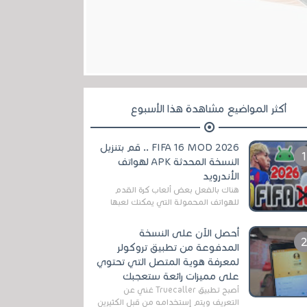
أكثر المواضيع مشاهدة هذا الأسبوع
FIFA 16 MOD 2026 .. قم بتنزيل
النسخة المحدثة APK لهواتف
الأندرويد
هناك بالفعل بعض ألعاب كرة القدم
للهواتف المحمولة التي يمكنك لعبها
رسميًا بتشكيلات مُحدثة لموسم
2025/2026v ومثال على ذلك ألعاب
أحصل الآن على النسخة
مثل EA Sports ...
المدفوعة من تطبيق تروكولر
لمعرفة هوية المتصل التي تحتوي
على مميزات رائعة ستعجبك
أصبح تطبيق Truecaller غني عن
التعريف ويتم إستخدامه من قبل الكثيرين