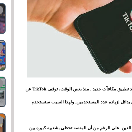
، تقوم ByteDance بإعداد تطبيق مكافآت جديد . منذ بعض الوقت، توقف TikTok عن
ن بدائل لزيادة عدد المستخدمين. ولهذا السبب ستستخدم
TikTok Li على الجمهور البالغين. على الرغم من أن المنصة تحظى بشعبية كبيرة بين