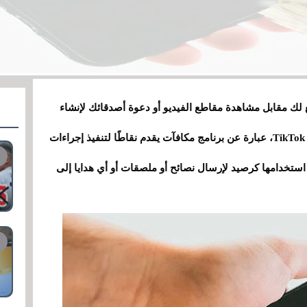
ك مقابل مشاهدة مقاطع الفيديو أو دعوة أصدقائك لإنشاء
حساب في التطبيق . التطبيق المعروف باسم TikTok Lite، عبارة عن برنامج مكافآت يقدم نقاطًا لتنفيذ إجراءات
 استخدامها كرصيد لإرسال نصائح أو ملصقات أو أي هدايا إلى