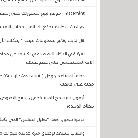
Instamint ، موقع لبيع منشوراتك على إنستغرام بالثمن الذي تريده
Cashyy ، تطبيق يدفع لك المال مقابل اللعب في هاتفك المحمول
هل لديك وثائق بمعلومات قيمة ؟ يمكنك الآن كسب الما
آلاف المستخدمين على خصوصيتهم
وداع
محله على هاتفك
آيفون سيسمح للمستخدمين بنسخ النصوص وال
بنظام الويندوز
قاموا بتطوير جهاز "تحليل التنفس" الذي يكش
واتساب يستعد لإطلاق ميزة جديدة تتيح لك مع