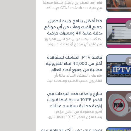
قام أحد المطورين بإطلاق نسخة معدلة
من لعبة GTA San Andreas حيث أخد
بعين الإعتبار تقليل مساحة اللعبة
وجعلها خفيفة LITE لهواتف الأندرويد ،
هذا أفضل برنامج جربته لتحميل
وق...
جميع الفيديوهات من أي مواقع
بدقة عالية 4K ومميزات خرافية
إذا كنت تبحث عن برنامج لتنزيل الفيديو
من على أي موقع أو منصة، فسوف
تعثر على عدد لا منتهي من الروابط
الخاصة بالبرامج والتطبيقات في هذا
قائمة IPTV الشاملة لمشاهدة
المج...
أكثر من 42,000 قناة تلفزيونية
مجانية من جميع أنحاء العالم
بناءً على الاعتقاد السائد حاليًا بأن
التلفزيون حسب الطلب ومنصات البث
المباشر تتفوق على التلفزيون الرقمي
الأرضي التقليدي، يُعدّ IPTV-org خيار...
سارع واحذف هذه الترددات في
القمر Astra 19.1°E فبها قنوات
إباحية مجانية ستفسد عائلتك
أصبح مجموعة من الناس مؤخر ا
يستعملون القمر Astra 19.1°E شرق
وذلك بسبب أن هذا الأخير يتوفرعلى
قنوات مميزة جدا تنقل العديد من البرامج
تعرف على ترتيب أكثر المواقع زيارة