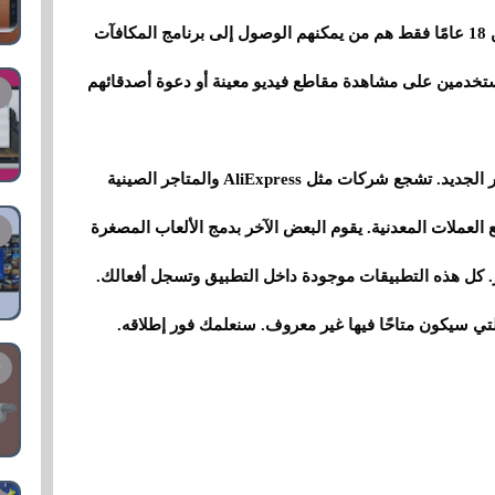
المراهقين، إلا أن الأشخاص الذين تزيد أعمارهم عن 18 عامًا فقط هم من يمكنهم الوصول إلى برنامج المكافآت
تخدمين على مشاهدة مقاطع فيديو معينة أو دعوة أصدقائهم
إن تقديم المال مقابل استخدام التطبيق ليس بالأمر الجديد. تشجع شركات مثل AliExpress والمتاجر الصينية
العملات المعدنية. يقوم البعض الآخر بدمج الألعاب المصغرة
جر. كل هذه التطبيقات موجودة داخل التطبيق وتسجل أفعالك.
التي سيكون متاحًا فيها غير معروف. سنعلمك فور إطلاقه.