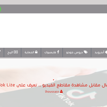
أندرويد
دروس حوحو
فايسبوك
الحماية
الربح
مقابل مشاهدة مقاطع الفيديو .. تعرف على TikTok Lite الجديد
lhoussain