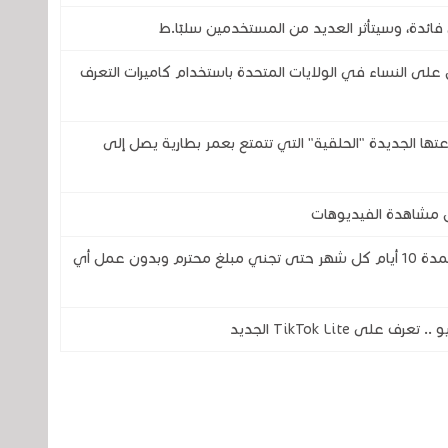
فائدة، وسيتأثر العديد من المستخدمين سلبًا.ط
 النساء في الولايات المتحدة باستخدام كاميرات التعرف
تحدى شركتي سامسونج وOura بساعتها الجديدة "الحلقية" التي تتمتع بعمر بطارية يصل إلى
عليك فقط تسجيل الدخول إلى هذا التطبيق لمدة 10 أيام كل شهر حتى تجني مبلغ محترم وبدون عمل أي
TikTok Lite الجديد