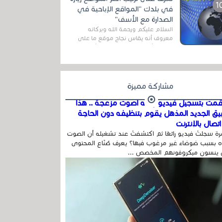
اله...
في بلدك "المواقع الإباحية في
الصدارة مع الأسف"
السلام عليكم ورحمة الله وبركاته
معروف أنه يقاس نجاح موقع ما على
شبكة الأنترنت بعدة مقاييس ، أهمها
عداد الزائرين للموقع، ويتم معرفة ذلك
في...
مشاركة مميزة
مت بتسجيل فيديو وفيه أصوت مزعجة .. هذا
بيق الجديد المذهل يقوم بتنظيفه دون الحاجة
تصال بالإنترنت
ة سجلتَ فيديو رائعًا ثم اكتشفتَ عند تشغيله أن الصوت
 بسبب ضوضاء غير مرغوب فيها؟ يعرف صُنّاع المحتوى
 ينسون ميكروفونهم المخصص ...