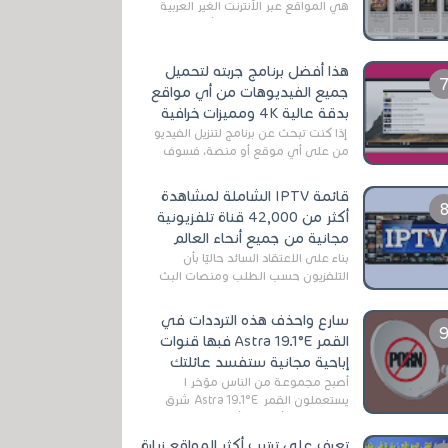
هي المواقع عبر الأنترنت الغير العربية
التي تقدم خدمة تحميل الأفلام على
التورنت ، ومعظم هذه المواقع ل...
هذا أفضل برنامج جربته لتحميل
جميع الفيديوهات من أي مواقع
بدقة عالية 4K ومميزات خرافية
إذا كنت تبحث عن برنامج لتنزيل الفيديو
من على أي موقع أو منصة، فسوف
تعثر على عدد لا منتهي من الروابط
الخاصة بالبرامج والتطبيقات في هذا
قائمة IPTV الشاملة لمشاهدة
المج...
أكثر من 42,000 قناة تلفزيونية
مجانية من جميع أنحاء العالم
بناءً على الاعتقاد السائد حاليًا بأن
التلفزيون حسب الطلب ومنصات البث
المباشر تتفوق على التلفزيون الرقمي
الأرضي التقليدي، يُعدّ IPTV-org خيار...
سارع واحذف هذه الترددات في
القمر Astra 19.1°E فبها قنوات
إباحية مجانية ستفسد عائلتك
أصبح مجموعة من الناس مؤخر ا
يستعملون القمر Astra 19.1°E شرق
وذلك بسبب أن هذا الأخير يتوفرعلى
قنوات مميزة جدا تنقل العديد من البرامج
تعرف على ترتيب أكثر المواقع زيارة