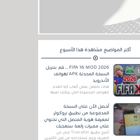
أكثر المواضيع مشاهدة هذا الأسبوع
FIFA 16 MOD 2026 .. قم بتنزيل
النسخة المحدثة APK لهواتف
الأندرويد
هناك بالفعل بعض ألعاب كرة القدم
للهواتف المحمولة التي يمكنك لعبها
رسميًا بتشكيلات مُحدثة لموسم
2025/2026v ومثال على ذلك ألعاب
أحصل الآن على النسخة
مثل EA Sports ...
المدفوعة من تطبيق تروكولر
لمعرفة هوية المتصل التي تحتوي
على مميزات رائعة ستعجبك
أصبح تطبيق Truecaller غني عن
التعريف ويتم إستخدامه من قبل الكثيرين