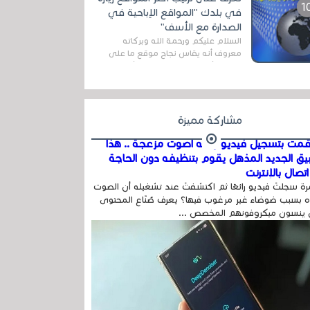
اله...
في بلدك "المواقع الإباحية في
الصدارة مع الأسف"
السلام عليكم ورحمة الله وبركاته
معروف أنه يقاس نجاح موقع ما على
شبكة الأنترنت بعدة مقاييس ، أهمها
عداد الزائرين للموقع، ويتم معرفة ذلك
في...
مشاركة مميزة
مت بتسجيل فيديو وفيه أصوت مزعجة .. هذا
بيق الجديد المذهل يقوم بتنظيفه دون الحاجة
تصال بالإنترنت
ة سجلتَ فيديو رائعًا ثم اكتشفتَ عند تشغيله أن الصوت
 بسبب ضوضاء غير مرغوب فيها؟ يعرف صُنّاع المحتوى
 ينسون ميكروفونهم المخصص ...