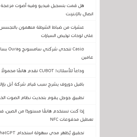
هل قمت بتسجيل فيديو وفيه أصوت مزعجة .. ه
اتصال بالإنترنت
عشرات من ضباط الشرطة متهمون بالتجسس على
على لوحات ترخيص السيارات
Casio ت
عامين
وداعاً للأسلاك! CUBOT تقدم هاتفًا محمولًا متينًا لن تضطر أبدًا إلى تركه يشحن
بافيل دوروف يشرح سبب قيام شركة آبل بإزالة
تطبيق جوجل يقوم بتحديث نظام الصوت الخ
إذا كنت تستخدم هاتفًا مستوردًا من الصين، 
تعطيل مدفوعات NFC
تحقيق يُظهر مدى سهولة استخدام ChatGPT وGemini وCopilot لإنشاء أخبار مزيفة