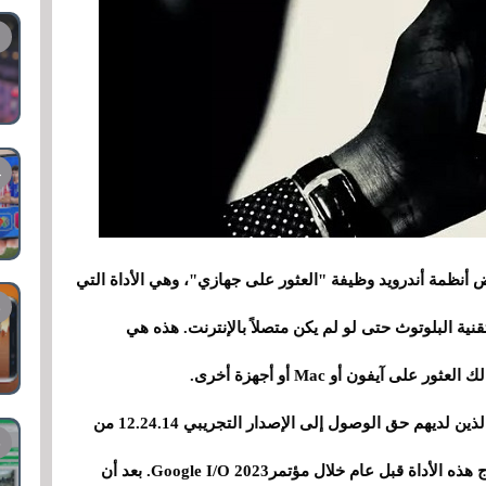
أنظمة أندرويد وظيفة "العثور على جهازي"، وهي الأداة التي
نية البلوتوث حتى لو لم يكن متصلاً بالإنترنت. هذه هي
ى آيفون أو Mac أو أجهزة أخرى.
كان هذا يوم الأربعاء عندما عثر بعض المستخدمين الذين لديهم حق الوصول إلى الإصدار التجريبي 12.24.14 من
خدمة غوغل بلاي على الوظيفة. تم الإعلان عن إدراج هذه الأداة قبل عام خلال مؤتمرGoogle I/O 2023. بعد أن