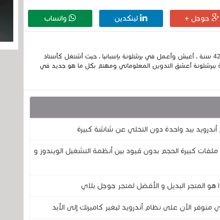
جوجل +
لينكدين
واتساب
إسمي الكامل الحسين مزواد ، مغربي الجنسية ، عمري 42 سنة ، أعيش وأعمل في برشلونة بإسبانيا ، حيث أشتغل كأستاذ
 ببرشلونة أعشق التدوين المعلوماتي ومهتم بكل ما هو جديد في
أندرويد بيد واحدة دون التخلي عن شاشة كبيرة
ملفات كبيرة الحجم بدون قيود بين أنظمة التشغيل الويندوز و
ا هو المتجر البديل و الأفضل لمتجر جوجل بلاي