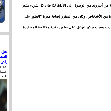
ن أندرويد من الوصول إلى الأداة، لذا فإن كل شيء يشير
 من الأشخاص. وكان من المقرر إضافة ميزة "العثور على
أندرويد في عام 2023. إلا أنها تأخرت بسبب تركيز غوغل على تطوير تقنية مكافحة المطاردة
هل ق
التط
إلى ا
كم مر
مشوّه
الذين