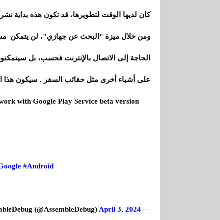
كان لديها الوقت لتطويرها، قد تكون هذه بداية نشرها لجميع مستخدمي
ومن خلال ميزة "البحث عن جهازي"، لن يتمكن مست
الحاجة إلى الاتصال بالإنترنت فحسب، بل سيتمكنون أ
على أشياء أخرى مثل حقائب السفر . سيكون هذا الخيار مشابه
twork with Google Play Service beta version
Google
#Android
April 3, 2024
— AssembleDebug (@AssembleDebug)