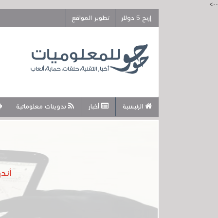
-->
إربح 5 دولار
تطوير المواقع
الرئيسية
أخبار
تدوينات معلوماتية
أند