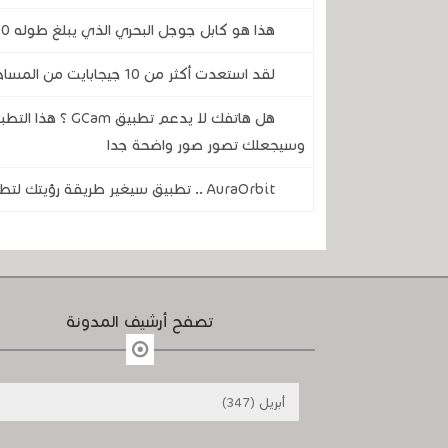
هذا هو كابل جوجل البحري الذي يبلغ طوله 7000 كيلومتر والذي يربط أوروبا بالولايات المتحدة
لقد استعدت أكثر من 10 جيجابايت من المساحة على هاتفي باستخدام تطبيق جوجل المجاني هذا
هل هاتفك لا يدعم
وسيجعلك تصور صور واضحة جدا
AuraOrbit .. تطبيق سيغير طريقة رؤيتك لتطبيقاتك على هاتفك المحمول
تصفح أرشيف المدونة