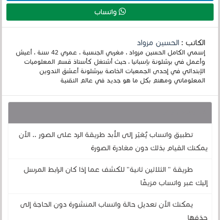
واتساب
الكاتب :
الحسين مزواد
إسمي الكامل الحسين مزواد ، مغربي الجنسية ، عمري 42 سنة ، أعيش
وأعمل في برشلونة بإسبانيا ، حيث أشتغل كأستاذ قسم المعلوميات
الإبتدائي في إحدى الجمعيات الخاصة ببرشلونة أعشق التدوين
المعلوماتي ومهتم بكل ما هو جديد في عالم التقنية
قد يهمك أيضا :
تطبيق واتساب يُغيّر إلى الأبد طريقة الرد على الصور .. الآن
يمكنك القيام بذلك دون مغادرة الصورة
طريقة " الثلاثين ثانية" للكشف عما إذا كان الرابط المرسل
إليك عبر واتساب مزيفًا
يمكنك الآن تعديل حالة واتساب المنشورة دون الحاجة إلى
حذفها