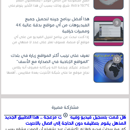
أصبح مجموعة من الناس مؤخر ا يستعملون القمر
Astra 19.1°E شرق وذلك بسبب أن هذا الأخير يتوفرعلى
قنوات مميزة جدا تنقل العديد من البرامج اله...
هذا أفضل برنامج جربته لتحميل جميع
الفيديوهات من أي مواقع بدقة عالية 4K
ومميزات خرافية
إذا كنت تبحث عن برنامج لتنزيل الفيديو من على أي
موقع أو منصة، فسوف تعثر على عدد لا منتهي من
الروابط الخاصة بالبرامج والتطبيقات في هذا المج...
تعرف على ترتيب أكثر المواقع زيارة في بلدك
"المواقع الإباحية في الصدارة مع الأسف"
السلام عليكم ورحمة الله وبركاته معروف أنه يقاس
نجاح موقع ما على شبكة الأنترنت بعدة مقاييس ، أهمها
عداد الزائرين للموقع، ويتم معرفة ذلك في...
مشاركة مميزة
هل قمت بتسجيل فيديو وفيه أصوت مزعجة .. هذا التطبيق الجديد
المذهل يقوم بتنظيفه دون الحاجة إلى اتصال بالإنترنت
كم مرة سجلتَ فيديو رائعًا ثم اكتشفتَ عند تشغيله أن الصوت مشوّه بسبب