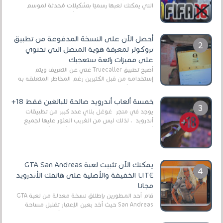
التي يمكنك لعبها رسميًا بتشكيلات مُحدثة لموسم
2025/2026v ومثال على ذلك ألعاب مثل EA Sports ...
أحصل الآن على النسخة المدفوعة من تطبيق
تروكولر لمعرفة هوية المتصل التي تحتوي
على مميزات رائعة ستعجبك
أصبح تطبيق Truecaller غني عن التعريف ويتم
إستخدامه من قبل الكثيرين رغم المخاطر المتعلقه به
وذلك من أجل التخلص من المضايقات الكثيرة في
العال...
خمسة ألعاب أندرويد صالحة للبالغين فقط 18+
يوجد في متجر غوغل بلاي عدد كبير من تطبيقات
أندرويد ، لذلك ليس من الغريب العثور عليها لجميع
أنواع الجماهير. هذه المرة نقدم 5 ألعاب أند...
يمكنك الآن تثبيت لعبة GTA San Andreas
LITE الخفيفة والأصلية على هاتفك الأندرويد
مجانا
قام أحد المطورين بإطلاق نسخة معدلة من لعبة GTA
San Andreas حيث أخد بعين الإعتبار تقليل مساحة
اللعبة وجعلها خفيفة LITE لهواتف الأندرويد ، وق...