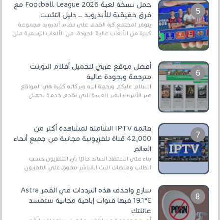
حمل نسخة لعبة Football League 2026 مع
فرق حقيقية للأندرويد .. دليل التثبيت
يتوفر لمجتمع كرة القدم على نظام أندرويد مجموعة
كبيرة من الألعاب عالية الجودة. من الألعاب الرسمية مثل
EA Sports FC 26 (المعروفة سابقًا باسم ...
أفضل موقع عربي لتحميل أفلام التورنت
مترجمة وبجودة عالية
السلام عليكم ورحمة الله وبركاته كثيرة هي المواقع
عبر الأنترنت الغير العربية التي تقدم خدمة تحميل
الأفلام على التورنت ، ومعظم هذه المواقع ل...
قائمة IPTV الشاملة لمشاهدة أكثر من
42,000 قناة تلفزيونية مجانية من جميع أنحاء
العالم
بناءً على الاعتقاد السائد حاليًا بأن التلفزيون حسب
الطلب ومنصات البث المباشر تتفوق على التلفزيون
الرقمي الأرضي التقليدي، يُعدّ IPTV-org خيار...
سارع واحذف هذه الترددات في القمر Astra
19.1°E فبها قنوات إباحية مجانية ستفسد
عائلتك