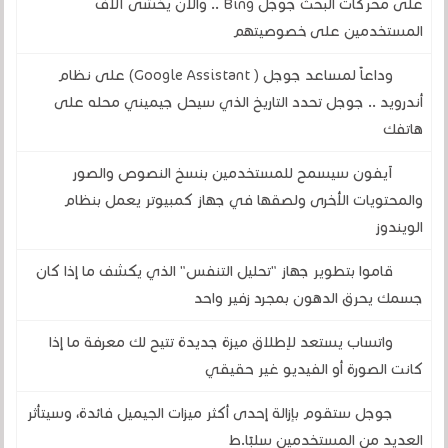
على محركات البحث جوجل Bing .. والآن يخشى آلاف
المستخدمين على خصوصيتهم
وداعاً لمساعد جوجل ( Google Assistant) على نظام
أندرويد .. جوجل تحدد التاريخ الذي سيحل جيميني محله على
هاتفك
آيفون سيسمح للمستخدمين بنسخ النصوص والصور
والمحتويات الأخرى ولصقها في جهاز كمبيوتر يعمل بنظام
الويندوز
قاموا بتطوير جهاز "تحليل التنفس" الذي يكشف ما إذا كان
جسمك يحرق الدهون بمجرد زفير واحد
واتساب يستعد لإطلاق ميزة جديدة تتيح لك معرفة ما إذا
كانت الصورة أو الفيديو غير حقيقي
جوجل ستقوم بإزالة إحدى أكثر ميزات الجيميل فائدة، وسيتأثر
العديد من المستخدمين سلبًا.ط