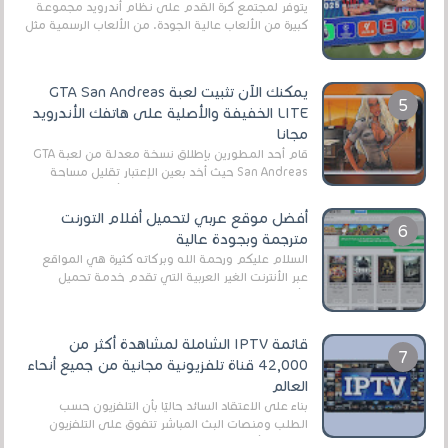
يتوفر لمجتمع كرة القدم على نظام أندرويد مجموعة
كبيرة من الألعاب عالية الجودة. من الألعاب الرسمية مثل
EA Sports FC 26 (المعروفة سابقًا باسم ...
يمكنك الآن تثبيت لعبة GTA San Andreas
LITE الخفيفة والأصلية على هاتفك الأندرويد
مجانا
قام أحد المطورين بإطلاق نسخة معدلة من لعبة GTA
San Andreas حيث أخد بعين الإعتبار تقليل مساحة
اللعبة وجعلها خفيفة LITE لهواتف الأندرويد ، وق...
أفضل موقع عربي لتحميل أفلام التورنت
مترجمة وبجودة عالية
السلام عليكم ورحمة الله وبركاته كثيرة هي المواقع
عبر الأنترنت الغير العربية التي تقدم خدمة تحميل
الأفلام على التورنت ، ومعظم هذه المواقع ل...
قائمة IPTV الشاملة لمشاهدة أكثر من
42,000 قناة تلفزيونية مجانية من جميع أنحاء
العالم
بناءً على الاعتقاد السائد حاليًا بأن التلفزيون حسب
الطلب ومنصات البث المباشر تتفوق على التلفزيون
الرقمي الأرضي التقليدي، يُعدّ IPTV-org خيار...