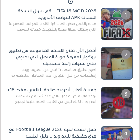
FIFA 16 MOD 2026 .. قم بتنزيل النسخة
المحدثة APK لهواتف الأندرويد
هناك بالفعل بعض ألعاب كرة القدم للهواتف المحمولة
التي يمكنك لعبها رسميًا بتشكيلات مُحدثة لموسم
2025/2026v ومثال على ذلك ألعاب مثل EA Sports ...
أحصل الآن على النسخة المدفوعة من تطبيق
تروكولر لمعرفة هوية المتصل التي تحتوي
على مميزات رائعة ستعجبك
أصبح تطبيق Truecaller غني عن التعريف ويتم
إستخدامه من قبل الكثيرين رغم المخاطر المتعلقه به
وذلك من أجل التخلص من المضايقات الكثيرة في
العال...
خمسة ألعاب أندرويد صالحة للبالغين فقط 18+
يوجد في متجر غوغل بلاي عدد كبير من تطبيقات
أندرويد ، لذلك ليس من الغريب العثور عليها لجميع
أنواع الجماهير. هذه المرة نقدم 5 ألعاب أند...
حمل نسخة لعبة Football League 2026 مع
فرق حقيقية للأندرويد .. دليل التثبيت