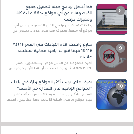
هذا أفضل برنامج جربته لتحميل جميع
الفيديوهات من أي مواقع بدقة عالية 4K
ومميزات خرافية
إذا كنت تبحث عن برنامج لتنزيل الفيديو من على أي
موقع أو منصة، فسوف تعثر على عدد لا منتهي من
الروابط الخاصة بالبرامج والتطبيقات في هذا المج...
سارع واحذف هذه الترددات في القمر Astra
19.1°E فبها قنوات إباحية مجانية ستفسد
عائلتك
أصبح مجموعة من الناس مؤخر ا يستعملون القمر
Astra 19.1°E شرق وذلك بسبب أن هذا الأخير يتوفرعلى
قنوات مميزة جدا تنقل العديد من البرامج اله...
تعرف على ترتيب أكثر المواقع زيارة في بلدك
"المواقع الإباحية في الصدارة مع الأسف"
السلام عليكم ورحمة الله وبركاته معروف أنه يقاس
نجاح موقع ما على شبكة الأنترنت بعدة مقاييس ، أهمها
عداد الزائرين للموقع، ويتم معرفة ذلك في...