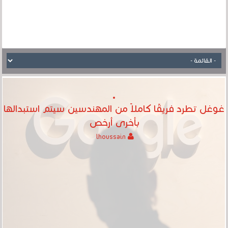
غوغل تطرد فريقًا كاملاً من المهندسين سيتم استبدالها
بأخرى أرخص
lhoussain