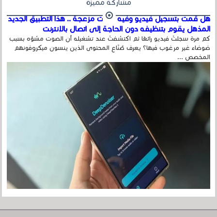
مشاركة مميزة
هل قمت بتسجيل فيديو وفيه أصوت مزعجة .. هذا التطبيق الجديد
المذهل يقوم بتنظيفه دون الحاجة إلى اتصال بالإنترنت
كم مرة سجلتَ فيديو رائعًا ثم اكتشفتَ عند تشغيله أن الصوت مشوّه بسبب
ضوضاء غير مرغوب فيها؟ يعرف صُنّاع المحتوى الذين ينسون ميكروفونهم
المخصص ...