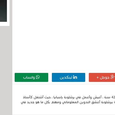
جوجل +
لينكدين
واتساب
إسمي الكامل الحسين مزواد ، مغربي الجنسية ، عمري 42 سنة ، أعيش وأعمل في برشلونة بإسبانيا ، حيث أشتغل كأستاذ
 ببرشلونة أعشق التدوين المعلوماتي ومهتم بكل ما هو جديد في