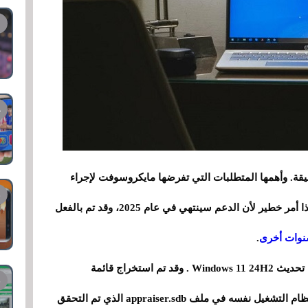
قة. وأهمها المتطلبات التي تفرضها مايكروسوفت لإجراء
التثبيت، مثل وجود TPM 2.0 على اللوحة الأم . وهذا أمر خطير لأن الدعم سينتهي في عام 2025، وقد تم بالفعل
.
توجد الآن أيضًا قائمة بالتطبيقات المحظورة لتثبيت تحديث Windows 11 24H2 . وقد تم استخراج قائمة
من نظام التشغيل نفسه في ملف appraiser.sdb الذي تم التحقق