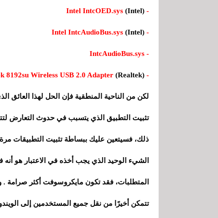
(Intel)
- Intel IntcOED.sys
(Intel)
- Intel IntcAudioBus.sys
- IntcAudioBus.sys
(Realtek)
- Realtek 8192su Wireless USB 2.0 Adapter
لكن من الناحية المنطقية فإن الحل لهذا العائق ال
ذلك، فسيتعين عليك ببساطة تثبيت التطبيقات مرة 
الشيء الوحيد الذي يجب أخذه في الاعتبار هو أنه
المتطلبات، فقد تكون مايكروسوفت أكثر صرامة . ول
تتمكن أخيرًا من نقل جميع المستخدمين إلى الويندوز 11 قبل نهاية دعم الويندوز 10 عام 25