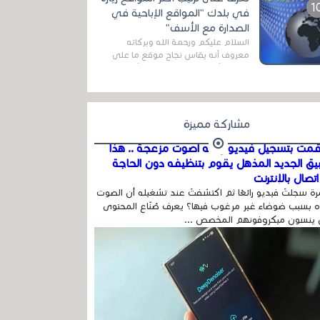
المج...
في بلدك "المواقع الإباحية في
الصدارة مع الأسف"
السلام عليكم ورحمة الله وبركاته
معروف أنه يقاس نجاح موقع ما على
شبكة الأنترنت بعدة مقاييس ، أهمها
عداد الزائرين للموقع، ويتم معرفة ذلك
في...
مشاركة مميزة
مت بتسجيل فيديو وفيه أصوت مزعجة .. هذا
بيق الجديد المذهل يقوم بتنظيفه دون الحاجة
تصال بالإنترنت
ة سجلتَ فيديو رائعًا ثم اكتشفتَ عند تشغيله أن الصوت
 بسبب ضوضاء غير مرغوب فيها؟ يعرف صُنّاع المحتوى
 ينسون ميكروفونهم المخصص ...