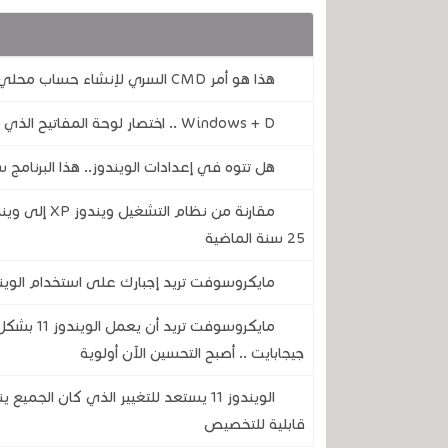
قد يهمك أيضا :
هذا هو أمر CMD السري لإنشاء حساب محلي بدون إنترنت عند تثبيت الويندوز 11
Windows + D .. اختصار لوحة المفاتيح الذي أنقذني من أكثر من مشكلة
هل تتوه في إعدادات الويندوز.. هذا البرنام
25 سنة الماضية
مايكروسوفت تريد إجبارك على استخدام الويندوز 11 بدون حساب محلي .. تجنب ذلك بهذه الحيلة
جيجابايت .. أصبح التحسين الآن أولوية
الويندوز 11 يستعد للتغيير الذي كان ال
قابلية للتخصيص