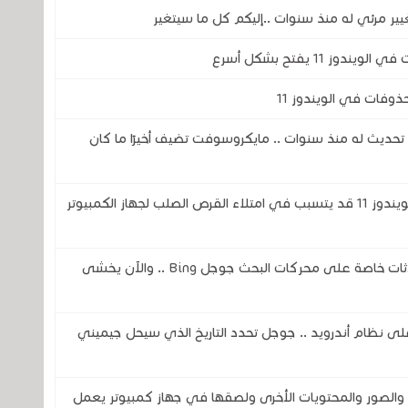
11 يفتح بشكل أسرع
وفات في الويندوز 11
ز 11 يحصل على أكبر تحديث له منذ سنوات .. مايكروسوفت تضيف أخيرًا ما كان
خلل في برنامج Microsoft Defender في الويندوز 11 قد يتسبب في امتلاء القرص الصلب لجهاز الكمبيوتر
ثغرة في الذكاء الاصطناعي تكشف عن محادثات خاصة على محركات البحث جوجل Bing .. والآن يخشى
اً لمساعد جوجل ( Google Assistant) على نظام أندرويد .. جوجل تحدد التاريخ الذي سيحل جيميني
صور والمحتويات الأخرى ولصقها في جهاز كمبيوتر يعمل