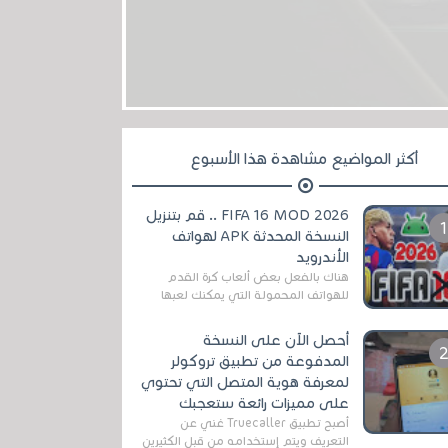
أكثر المواضيع مشاهدة هذا الأسبوع
FIFA 16 MOD 2026 .. قم بتنزيل
النسخة المحدثة APK لهواتف
الأندرويد
هناك بالفعل بعض ألعاب كرة القدم
للهواتف المحمولة التي يمكنك لعبها
رسميًا بتشكيلات مُحدثة لموسم
2025/2026v ومثال على ذلك ألعاب
أحصل الآن على النسخة
مثل EA Sports ...
المدفوعة من تطبيق تروكولر
لمعرفة هوية المتصل التي تحتوي
على مميزات رائعة ستعجبك
أصبح تطبيق Truecaller غني عن
التعريف ويتم إستخدامه من قبل الكثيرين