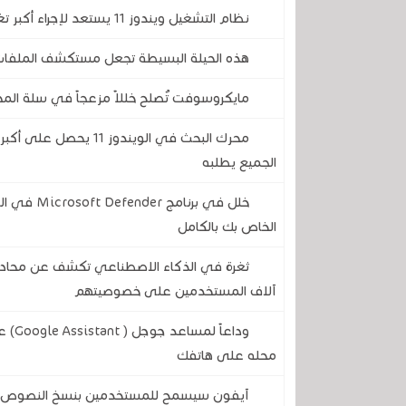
نظام التشغيل ويندوز 11 يستعد لإجراء أكبر تغيير مرئي له منذ سنوات ..إليكم كل ما سيتغير
هذه الحيلة البسيطة تجعل مستكشف الملفات في الويندوز 
مايكروسوفت تُصلح خللاً مزعجاً في سلة المحذ
محرك البحث في الويندو
الجميع يطلبه
الخاص بك بالكامل
آلاف المستخدمين على خصوصيتهم
وداع
محله على هاتفك
آيفون سيسمح للمستخدمين بنسخ النصوص وال