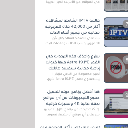
هي المواقع عبر الأنترنت الغير العربية
التي تقدم خدمة تحميل الأفلام على
التورنت ، ومعظم هذه المواقع ل...
قائمة IPTV الشاملة لمشاهدة
أكثر من 42,000 قناة تلفزيونية
مجانية من جميع أنحاء العالم
بناءً على الاعتقاد السائد حاليًا بأن
التلفزيون حسب الطلب ومنصات البث
المباشر تتفوق على التلفزيون الرقمي
الأرضي التقليدي، يُعدّ IPTV-org خيار...
سارع واحذف هذه الترددات في
القمر Astra 19.1°E فبها قنوات
إباحية مجانية ستفسد عائلتك
أصبح مجموعة من الناس مؤخر ا
يستعملون القمر Astra 19.1°E شرق
وذلك بسبب أن هذا الأخير يتوفرعلى
قنوات مميزة جدا تنقل العديد من البرامج
هذا أفضل برنامج جربته لتحميل
اله...
جميع الفيديوهات من أي مواقع
بدقة عالية 4K ومميزات خرافية
إذا كنت تبحث عن برنامج لتنزيل الفيديو
من على أي موقع أو منصة، فسوف
تعثر على عدد لا منتهي من الروابط
الخاصة بالبرامج والتطبيقات في هذا
تعرف على ترتيب أكثر المواقع زيارة