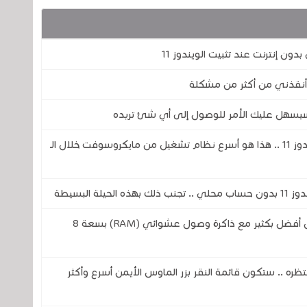
ج سيسهل عليك الأمر للوصول إلى أي شئ تريده
مقارنة من نظام التشغيل ويندوز XP إلى ويندوز 11 .. هذا هو أسرع نظام تشغيل من مايكروسوفت خلال الـ
 البسيطة
مايكروسوفت تريد أن يعمل الويندوز 11 بشكل أفضل بكثير مع ذاكرة وصول عشوائي (RAM) بسعة 8
جميع ينتظره .. ستكون قائمة النقر بزر الماوس الأيمن أسرع وأكثر