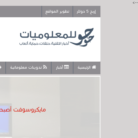
-->
إربح 5 دولار
تطوير المواقع
الرئيسية
أخبار
تدوينات معلوماتية
مايكروسوفت أصبحت صارمة .. إنس