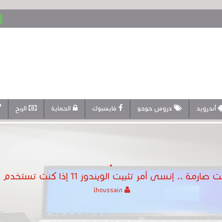
أندرويد
دروس حوحو
فايسبوك
الحماية
الربح
ى أمر تثبيت الويندوز 11 إذا كنت تستخدم أحد هذه التطبيقات
lhoussain