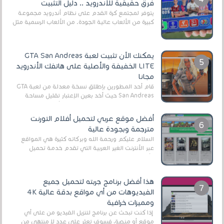
فرق حقيقية للأندرويد .. دليل التثبيت
يتوفر لمجتمع كرة القدم على نظام أندرويد مجموعة
كبيرة من الألعاب عالية الجودة. من الألعاب الرسمية مثل
EA Sports FC 26 (المعروفة سابقًا باسم ...
يمكنك الآن تثبيت لعبة GTA San Andreas
LITE الخفيفة والأصلية على هاتفك الأندرويد
مجانا
قام أحد المطورين بإطلاق نسخة معدلة من لعبة GTA
San Andreas حيث أخد بعين الإعتبار تقليل مساحة
اللعبة وجعلها خفيفة LITE لهواتف الأندرويد ، وق...
أفضل موقع عربي لتحميل أفلام التورنت
مترجمة وبجودة عالية
السلام عليكم ورحمة الله وبركاته كثيرة هي المواقع
عبر الأنترنت الغير العربية التي تقدم خدمة تحميل
الأفلام على التورنت ، ومعظم هذه المواقع ل...
هذا أفضل برنامج جربته لتحميل جميع
الفيديوهات من أي مواقع بدقة عالية 4K
ومميزات خرافية
إذا كنت تبحث عن برنامج لتنزيل الفيديو من على أي
موقع أو منصة، فسوف تعثر على عدد لا منتهي من