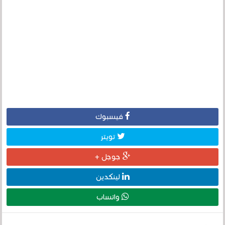
فيسبوك
تويتر
جوجل +
لينكدين
واتساب