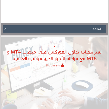
استراتيجيات تداول الفوركس على منصات MT4 و
MT5 مع مراعاة الأخبار الجيوسياسية العالمية
lhoussain