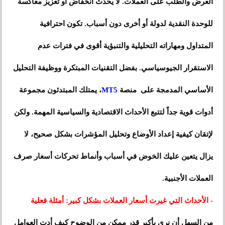
العرض والطلب على العملات. لا يحدث انخفاض أو تعزيز معاكسة
للوحدة النقدية لدولة أو أخرى دون أسباب. تكون احترافية
المتداول ومهاراته التحليلية والتنبؤية أقوى في فترات عدم
الاستقرار الجيوسياسي. بفضل التقنيات المبتكرة ووظيفة التحليل
الأساسي المدمجة على منصة
MT5
، يمتلك المبتدئون مجموعة
أدوات قوية جداً لتتبع الأحداث الاقتصادية والسياسية المهمة. ولكن
لإتقان كيفية إعداد الأوضاع وتحليل المؤشرات بشكل صحيح، لا
يزال يتعين عليك الخوض في أسباب وأنماط تحركات أسعار صرف
العملات الأجنبية.
- الأحداث التي غيرت أسعار العملات بشكل كبير: أمثلة فعلية
من السهل أن نرى بأكبر قدر ممكن من الوضوح كيف أدت العوامل