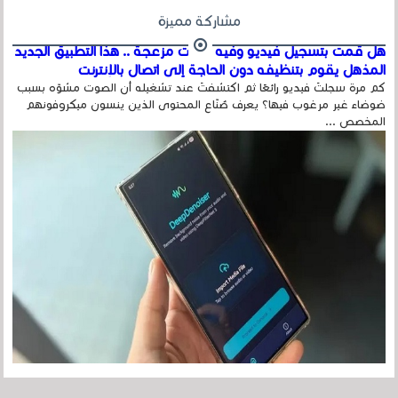
مشاركة مميزة
هل قمت بتسجيل فيديو وفيه أصوت مزعجة .. هذا التطبيق الجديد
المذهل يقوم بتنظيفه دون الحاجة إلى اتصال بالإنترنت
كم مرة سجلتَ فيديو رائعًا ثم اكتشفتَ عند تشغيله أن الصوت مشوّه بسبب
ضوضاء غير مرغوب فيها؟ يعرف صُنّاع المحتوى الذين ينسون ميكروفونهم
المخصص ...