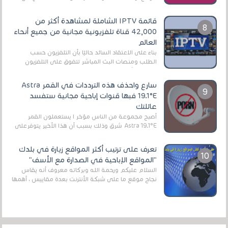
الروابط الخاصة بالبرامج والتطبيقات في هذا المج...
قائمة IPTV الشاملة لمشاهدة أكثر من
42,000 قناة تلفزيونية مجانية من جميع أنحاء
العالم
بناءً على الاعتقاد السائد حاليًا بأن التلفزيون حسب
الطلب ومنصات البث المباشر تتفوق على التلفزيون
الرقمي الأرضي التقليدي، يُعدّ IPTV-org خيار...
سارع واحذف هذه الترددات في القمر Astra
19.1°E فبها قنوات إباحية مجانية ستفسد
عائلتك
أصبح مجموعة من الناس مؤخر ا يستعملون القمر
Astra 19.1°E شرق وذلك بسبب أن هذا الأخير يتوفرعلى
قنوات مميزة جدا تنقل العديد من البرامج اله...
تعرف على ترتيب أكثر المواقع زيارة في بلدك
"المواقع الإباحية في الصدارة مع الأسف"
السلام عليكم ورحمة الله وبركاته معروف أنه يقاس
نجاح موقع ما على شبكة الأنترنت بعدة مقاييس ، أهمها
عداد الزائرين للموقع، ويتم معرفة ذلك في...