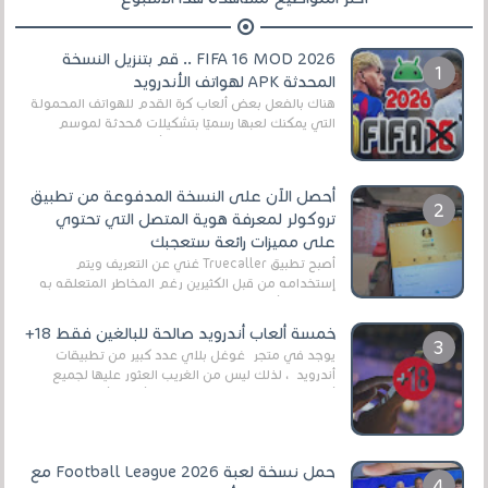
FIFA 16 MOD 2026 .. قم بتنزيل النسخة
المحدثة APK لهواتف الأندرويد
هناك بالفعل بعض ألعاب كرة القدم للهواتف المحمولة
التي يمكنك لعبها رسميًا بتشكيلات مُحدثة لموسم
2025/2026v ومثال على ذلك ألعاب مثل EA Sports ...
أحصل الآن على النسخة المدفوعة من تطبيق
تروكولر لمعرفة هوية المتصل التي تحتوي
على مميزات رائعة ستعجبك
أصبح تطبيق Truecaller غني عن التعريف ويتم
إستخدامه من قبل الكثيرين رغم المخاطر المتعلقه به
وذلك من أجل التخلص من المضايقات الكثيرة في
العال...
خمسة ألعاب أندرويد صالحة للبالغين فقط 18+
يوجد في متجر غوغل بلاي عدد كبير من تطبيقات
أندرويد ، لذلك ليس من الغريب العثور عليها لجميع
أنواع الجماهير. هذه المرة نقدم 5 ألعاب أند...
حمل نسخة لعبة Football League 2026 مع