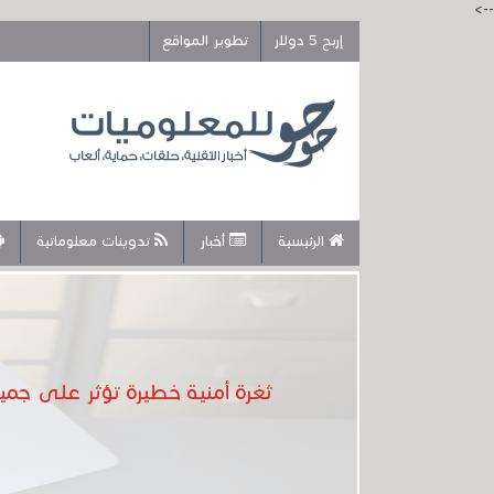
-->
إربح 5 دولار
تطوير المواقع
الرئيسية
أخبار
تدوينات معلوماتية
ثغرة أمنية خطيرة تؤثر على جميع أجهزة Mac المزودة بمعالجات M1 وM2 .. إصلاحها سيؤدي إ