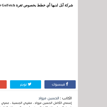
شركة آبل لديها أي خطط بخصوص ثغرة GoFetch في الوقت الحالي.
فيسبوك
تويتر
الكاتب :
الحسين مزواد