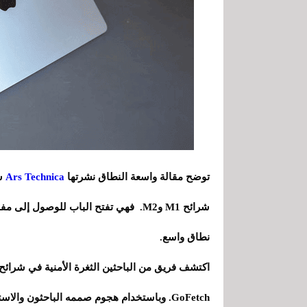
توضح مقالة واسعة النطاق نشرتها
Ars Technica
شي
شرائح M1 وM2. فهي تفتح الباب للوصول
نطاق واسع.
GoFetch. وباستخدام هجوم صممه الباحثون وا