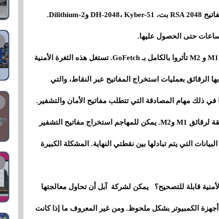
التشفير الأكثر استخدامًا في العالم. من بينها نجد مفاتيح RSA 2048 بت، DH-2048، Kyber-51 وDilithium-2.
ساعات حتى الحصول عليها.
يبدو أن معالج M3 لم يتأثر في الوقت الحالي، لكن M1 و M2 تأثروا بالكامل بـ GoFetch. تستغل هذه الثغرة الأمنية
ها الرقائق بعمليات استخراج المفاتيح عبر النقاط، والتي
 في ذلك مهام المصادقة التي تتطلب مفاتيح الأمان والتشفير.
يبدو أن المشكلة مرتبطة بشكل مباشر بالبنية الدقيقة لرقائق M1 وM2. يمكن للمهاجم استخراج مفاتيح التشفير
بيانات التي يتم تبادلها بين نقطتي النهاية. المشكلة الكبيرة
أمنية قابلة للتصحيح؟ يمكن لشركة آبل أن تحاول معالجتها
أجهزة الكمبيوتر بشكل ملحوظ. ومن غير المعروف ما إذا كانت