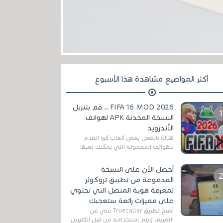
أكثر المواضيع مشاهدة هذا الأسبوع
FIFA 16 MOD 2026 .. قم بتنزيل
النسخة المحدثة APK لهواتف
الأندرويد
هناك بالفعل بعض ألعاب كرة القدم
للهواتف المحمولة التي يمكنك لعبها
رسميًا بتشكيلات مُحدثة لموسم
2025/2026v ومثال على ذلك ألعاب
أحصل الآن على النسخة
مثل EA Sports ...
المدفوعة من تطبيق تروكولر
لمعرفة هوية المتصل التي تحتوي
على مميزات رائعة ستعجبك
أصبح تطبيق Truecaller غني عن
التعريف ويتم إستخدامه من قبل الكثيرين