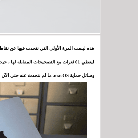
ليغطي 61 ثغرات مع التصحيحات المقابلة لها 
وسائل حماية macOS. ما لم نتحدث عنه حتى الآن هو نقاط الضعف في الهاردوير .