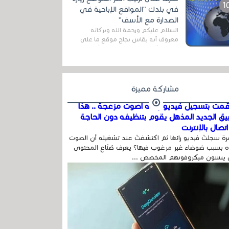
المج...
في بلدك "المواقع الإباحية في
الصدارة مع الأسف"
السلام عليكم ورحمة الله وبركاته
معروف أنه يقاس نجاح موقع ما على
شبكة الأنترنت بعدة مقاييس ، أهمها
عداد الزائرين للموقع، ويتم معرفة ذلك
في...
مشاركة مميزة
مت بتسجيل فيديو وفيه أصوت مزعجة .. هذا
بيق الجديد المذهل يقوم بتنظيفه دون الحاجة
تصال بالإنترنت
ة سجلتَ فيديو رائعًا ثم اكتشفتَ عند تشغيله أن الصوت
 بسبب ضوضاء غير مرغوب فيها؟ يعرف صُنّاع المحتوى
 ينسون ميكروفونهم المخصص ...