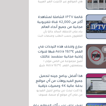
هي المواقع عبر الأنترنت الغير العربية
التي تقدم خدمة تحميل الأفلام على
التورنت ، ومعظم هذه المواقع ل...
قائمة IPTV الشاملة لمشاهدة
أكثر من 42,000 قناة تلفزيونية
مجانية من جميع أنحاء العالم
بناءً على الاعتقاد السائد حاليًا بأن
التلفزيون حسب الطلب ومنصات البث
المباشر تتفوق على التلفزيون الرقمي
الأرضي التقليدي، يُعدّ IPTV-org خيار...
سارع واحذف هذه الترددات في
القمر Astra 19.1°E فبها قنوات
إباحية مجانية ستفسد عائلتك
أصبح مجموعة من الناس مؤخر ا
يستعملون القمر Astra 19.1°E شرق
وذلك بسبب أن هذا الأخير يتوفرعلى
قنوات مميزة جدا تنقل العديد من البرامج
هذا أفضل برنامج جربته لتحميل
اله...
جميع الفيديوهات من أي مواقع
بدقة عالية 4K ومميزات خرافية
إذا كنت تبحث عن برنامج لتنزيل الفيديو
من على أي موقع أو منصة، فسوف
تعثر على عدد لا منتهي من الروابط
الخاصة بالبرامج والتطبيقات في هذا
تعرف على ترتيب أكثر المواقع زيارة