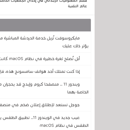
قسم المعلوميات الإبتدائي في إحدى الجمعيات الخاصة
عالم التقنية
قد يهمك أيضا :
يؤثر ذلك عليك
أبل تُصلح ثغرة خطيرة في نظام macOS كانت تسمح بالوصول إلى جهاز Mac عبر مشاركة الشاشة
إذا كنت تمتلك أحد هواتف سامسونج هذه، فإن تحديث أندرويد 17 يحمل بعض
الخاصة بهما
جوجل تستعد لإطلاق إعلان ضخم في متصفح
عيب جديد في الويندوز 1
الطقس في نظام macOS