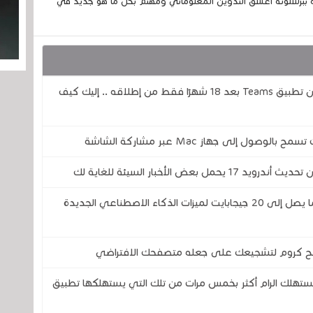
 ببرشلونة أعشق التدوين المعلوماتي ومهتم بكل ما هو جديد في
مايكروسوفت تُزيل خدمة الدردشة المباشرة من تطبيق Teams بعد 18 شهرًا فقط من إطلاقه .. إليك كيف
 الأخبار السيئة للغاية لك
ويندوز 11 .. متصفحا كروم وإيدج قد يحجزان ما يصل إلى 20 جيجابايت لميزات الذكاء الاصطناعي الجديدة
 كروم لتشجيعك على جعله متصفحك الافتراضي
1.. تطبيق الطقس يستهلك الرام أكثر بخمس مرات من تلك التي يستهلكها تطبيق