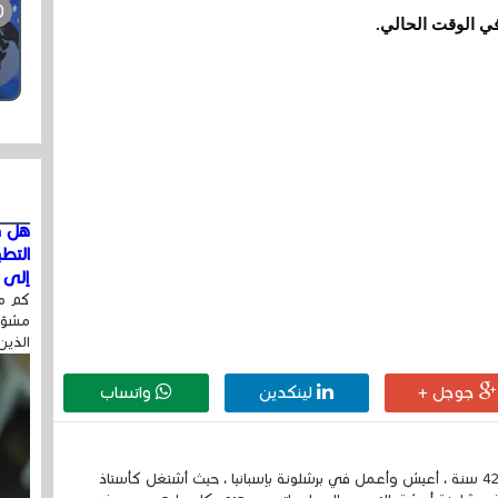
هل ق
التط
إلى ا
كم مر
مشوّه
الذين
جوجل +
لينكدين
واتساب
إسمي الكامل الحسين مزواد ، مغربي الجنسية ، عمري 42 سنة ، أعيش وأعمل في برشلونة بإسبانيا ، حيث أشتغل كأستاذ