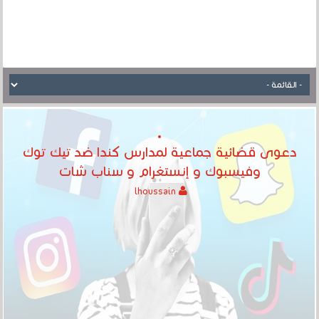
دعوى قضائية جماعية لمدارس كندا ضد تيك توك
وفيسبوك و إنستغرام و سناب شات
lhoussain