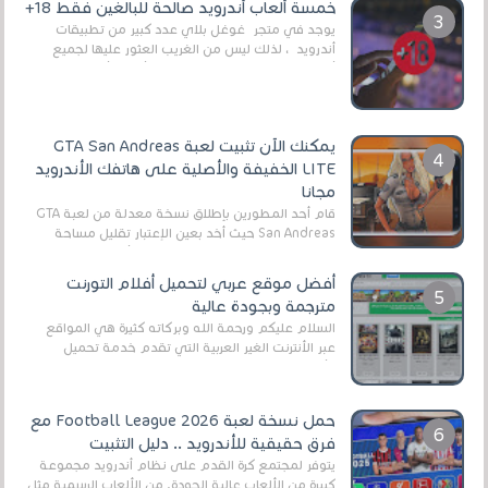
خمسة ألعاب أندرويد صالحة للبالغين فقط 18+
يوجد في متجر غوغل بلاي عدد كبير من تطبيقات
أندرويد ، لذلك ليس من الغريب العثور عليها لجميع
أنواع الجماهير. هذه المرة نقدم 5 ألعاب أند...
يمكنك الآن تثبيت لعبة GTA San Andreas
LITE الخفيفة والأصلية على هاتفك الأندرويد
مجانا
قام أحد المطورين بإطلاق نسخة معدلة من لعبة GTA
San Andreas حيث أخد بعين الإعتبار تقليل مساحة
اللعبة وجعلها خفيفة LITE لهواتف الأندرويد ، وق...
أفضل موقع عربي لتحميل أفلام التورنت
مترجمة وبجودة عالية
السلام عليكم ورحمة الله وبركاته كثيرة هي المواقع
عبر الأنترنت الغير العربية التي تقدم خدمة تحميل
الأفلام على التورنت ، ومعظم هذه المواقع ل...
حمل نسخة لعبة Football League 2026 مع
فرق حقيقية للأندرويد .. دليل التثبيت
يتوفر لمجتمع كرة القدم على نظام أندرويد مجموعة
كبيرة من الألعاب عالية الجودة. من الألعاب الرسمية مثل