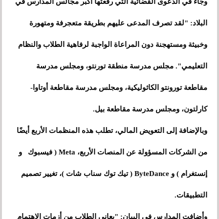
وجاء في الدعوى القضائية التي رفعتها أكبر مجالس المدارس في
البلاد: "لقد تصرف المدعى عليهم بطريقة متعجرفة ومتهورة
وخبيثة ومستهجنة دون المراعاة الواجبة لرفاهية الطلاب والنظام
التعليمي". مجلس مدرسة منطقة تورنتو، ومجلس مدرسة
مقاطعة تورونتو الكاثوليكية، ومجلس مدرسة مقاطعة أوتاوا-
كارلتون، ومجلس مدرسة مقاطعة بيل.
وبالإضافة إلى التعويض المالي، تطلب هذه المنظمات الأربع أيضًا
من الشركات المسؤولة عن المنصات الأربع، Meta ( فيسبوك و
إنستغرام ) و ByteDance ( تيك توك سناب شات )، تغيير تصميم
التطبيقات.
وأضافت المدارس في البيان: "يعاني الطلاب من أزمات الاهتمام