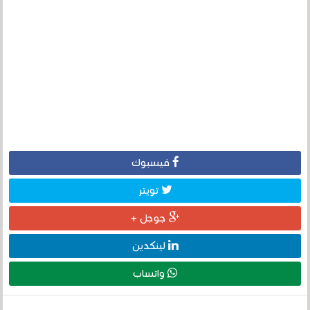
فيسبوك
تويتر
جوجل +
لينكدين
واتساب