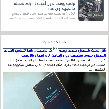
والفيديوهات بدون أنترنت ! + رابط تحميله
للأندرويد وال IOS
VUDU هو تطبيق لهواتف الأندرويد والأيفون يسمح
بمشاهدة الأفلام والفيديوهات خصوصا عندما لا تتوفر
على الأنترنت وهذا ما يميز هذا التطبيق عن الت...
مشاركة مميزة
هل قمت بتسجيل فيديو وفيه أصوت مزعجة .. هذا التطبيق الجديد
المذهل يقوم بتنظيفه دون الحاجة إلى اتصال بالإنترنت
كم مرة سجلتَ فيديو رائعًا ثم اكتشفتَ عند تشغيله أن الصوت مشوّه بسبب
ضوضاء غير مرغوب فيها؟ يعرف صُنّاع المحتوى الذين ينسون ميكروفونهم
المخصص ...