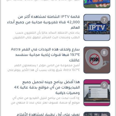
EA Sports FC 26 (المعروفة سابقًا باسم ...
قائمة IPTV الشاملة لمشاهدة أكثر من
42,000 قناة تلفزيونية مجانية من جميع أنحاء
العالم
بناءً على الاعتقاد السائد حاليًا بأن التلفزيون حسب
الطلب ومنصات البث المباشر تتفوق على التلفزيون
الرقمي الأرضي التقليدي، يُعدّ IPTV-org خيار...
سارع واحذف هذه الترددات في القمر Astra
19.1°E فبها قنوات إباحية مجانية ستفسد
عائلتك
أصبح مجموعة من الناس مؤخر ا يستعملون القمر
Astra 19.1°E شرق وذلك بسبب أن هذا الأخير يتوفرعلى
قنوات مميزة جدا تنقل العديد من البرامج اله...
هذا أفضل برنامج جربته لتحميل جميع
الفيديوهات من أي مواقع بدقة عالية 4K
ومميزات خرافية
إذا كنت تبحث عن برنامج لتنزيل الفيديو من على أي
موقع أو منصة، فسوف تعثر على عدد لا منتهي من
الروابط الخاصة بالبرامج والتطبيقات في هذا المج...
تعرف على أول تطبيق لمشاهدة الأفلام