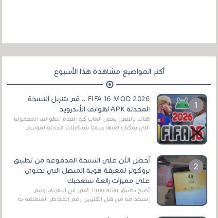
أكثر المواضيع مشاهدة هذا الأسبوع
FIFA 16 MOD 2026 .. قم بتنزيل النسخة
المحدثة APK لهواتف الأندرويد
هناك بالفعل بعض ألعاب كرة القدم للهواتف المحمولة
التي يمكنك لعبها رسميًا بتشكيلات مُحدثة لموسم
2025/2026v ومثال على ذلك ألعاب مثل EA Sports ...
أحصل الآن على النسخة المدفوعة من تطبيق
تروكولر لمعرفة هوية المتصل التي تحتوي
على مميزات رائعة ستعجبك
أصبح تطبيق Truecaller غني عن التعريف ويتم
إستخدامه من قبل الكثيرين رغم المخاطر المتعلقه به
وذلك من أجل التخلص من المضايقات الكثيرة في
العال...