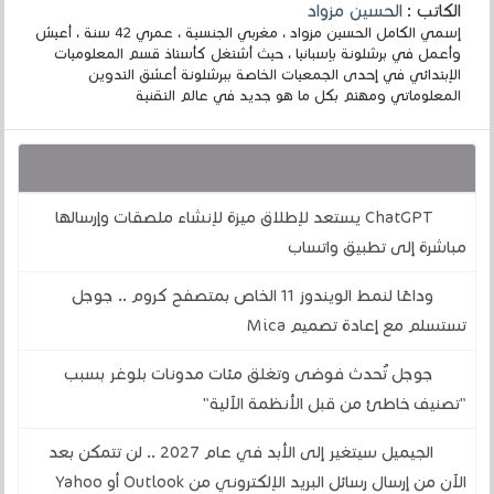
الكاتب :
الحسين مزواد
إسمي الكامل الحسين مزواد ، مغربي الجنسية ، عمري 42 سنة ، أعيش
وأعمل في برشلونة بإسبانيا ، حيث أشتغل كأستاذ قسم المعلوميات
الإبتدائي في إحدى الجمعيات الخاصة ببرشلونة أعشق التدوين
المعلوماتي ومهتم بكل ما هو جديد في عالم التقنية
قد يهمك أيضا :
ChatGPT يستعد لإطلاق ميزة لإنشاء ملصقات وإرسالها
مباشرة إلى تطبيق واتساب
وداعًا لنمط الويندوز 11 الخاص بمتصفح كروم .. جوجل
تستسلم مع إعادة تصميم Mica
جوجل تُحدث فوضى وتغلق مئات مدونات بلوغر بسبب
"تصنيف خاطئ من قبل الأنظمة الآلية"
الجيميل سيتغير إلى الأبد في عام 2027 .. لن تتمكن بعد
الآن من إرسال رسائل البريد الإلكتروني من Outlook أو Yahoo