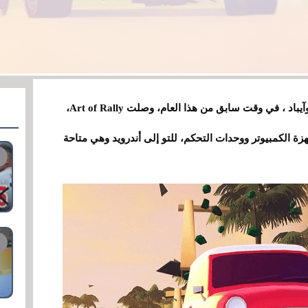
بعد الهبوط على iOS، نظام تشغيل أجهزة آيفون وآيباد ، في وقت سابق من هذا العام، وصلت Art of Rally،
 الكمبيوتر ووحدات التحكم، للتو إلى أندرويد وهي متاحة