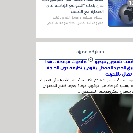
اله...
في بلدك "المواقع الإباحية في
الصدارة مع الأسف"
السلام عليكم ورحمة الله وبركاته
معروف أنه يقاس نجاح موقع ما على
شبكة الأنترنت بعدة مقاييس ، أهمها
عداد الزائرين للموقع، ويتم معرفة ذلك
في...
مشاركة مميزة
مت بتسجيل فيديو وفيه أصوت مزعجة .. هذا
بيق الجديد المذهل يقوم بتنظيفه دون الحاجة
تصال بالإنترنت
ة سجلتَ فيديو رائعًا ثم اكتشفتَ عند تشغيله أن الصوت
 بسبب ضوضاء غير مرغوب فيها؟ يعرف صُنّاع المحتوى
 ينسون ميكروفونهم المخصص ...