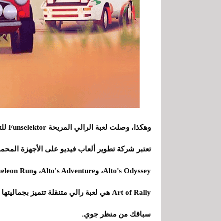
تعتبر شركة تطوير ألعاب فيديو على الأجهزة المحم
Alto's Odyssey، وAlto's Adventure، وChameleon Run، وInvert - A Minimal Puzzle Game...
Art of Rally هي لعبة رالي متنقلة تتميز بجم
سباقك من منظر جوي.