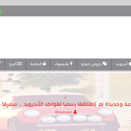
أندرويد
دروس حوحو
فايسبوك
الحماية
الربح
إطلاقها رسميا لهواتف الأندرويد .. سعرها 6 دولار لكن يمكنك تحميلها مجانا
lhoussain