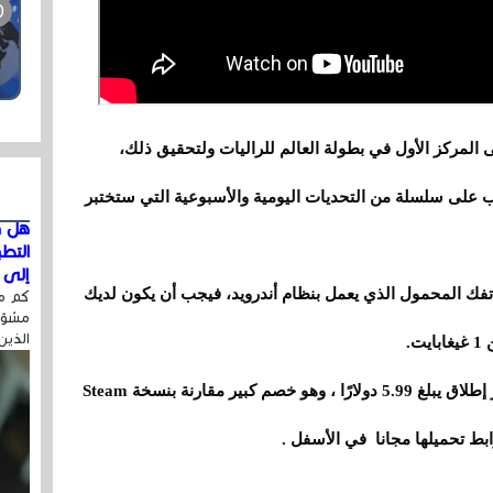
المركز الأول في بطولة العالم للراليات ولتحقيق ذلك،
لب على سلسلة من التحديات اليومية والأسبوعية التي ستختبر
هل ق
التط
إلى ا
 ترغب في لعب Art of Rally على هاتفك المحمول الذي يعمل بنظام أندرويد، فيجب أن يكون لديك
كم مر
مشوّه
الذين
.
لعبة سباق الرالي هذه تأتي على غوغل بلاي بسعر إطلاق يبلغ 5.99 دولارًا ، وهو خصم كبير مقارنة بنسخة Steam