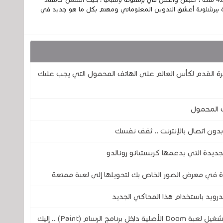
إسمي الكامل الحسين مزواد ، مغربي الجنسية ، عمري 42 سنة ، أعيش وأعمل في برشلونة بإسبانيا ، حيث أشتغل كأستاذ
 ببرشلونة أعشق التدوين المعلوماتي ومهتم بكل ما هو جديد في
FTS 26 World Cup .. لعبة كرة القدم لكأس العالم على الهاتف المحمول التي يجب عليك
مهندس من شركة مايكروسوفت يتمن من تشغيل لعبة Doom الأصلية داخل برنامج الرسام (Paint) .. إليك