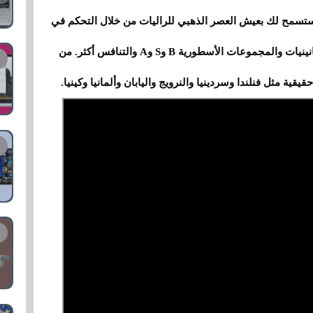
 الرئيسية الأخرى في Art of Rally أنها ستسمح لك بعيش العصر الذهبي للراليات من خلال التحكم في
أفضل السيارات "القديمة" من الستينيات إلى الثمانينيات والمجموعات الأسطورية B وS وA والتنافس أكثر. من