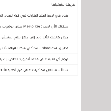
طريقة تشغيلها
هذه هي لعبة اتخاذ القرارات في كرة القدم الت
يمكنك الآن لعب Mario Kart على يوتيوب، ولست بحاجة إلى جهاز نينتندو سويتش
حوّل هاتفك الأندرويد إلى جهاز بلاي ستيشن 2 .. أفضل مشغل ومحاكي بلاي ستيشن 2
تطبيق shadPS4 .. محاكي PS4 لهواتف أندرويد متوفر الآن و إليك كيفية تنزيله
ترجم أي لعبة على هاتف أندرويد الخاص بك با
iiSU .. مشغل محاكيات على غرار أجهزة الألعاب لهواتف أندرويد