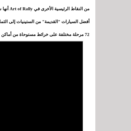
من النقاط
72 مرحلة مختلفة على خرائط مستوحاة من أماكن حقيقية مثل فنلندا وسردينيا والنرويج واليابان وألمانيا وكينيا.