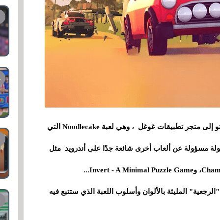
وهكذا، وصلت لعبة الرالي المريحة Funselektor للتو إلى متجر تطبيقات غوغل ، وهي لعبة Noodlecake التي
ولة مسؤولة عن ألعاب أخرى شائعة جدًا على أندرويد مثل
اليتها "الرجعية" المليئة بالألوان وأسلوب اللعبة الذي ستتبع فيه