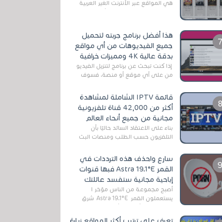
هي المواقع عبر الأنترنت الغير العربية
التي تقدم خدمة تحميل الأفلام على
التورنت ، ومعظم هذه المواقع ل...
هذا أفضل برنامج جربته لتحميل
جميع الفيديوهات من أي مواقع
بدقة عالية 4K ومميزات خرافية
إذا كنت تبحث عن برنامج لتنزيل الفيديو
من على أي موقع أو منصة، فسوف
تعثر على عدد لا منتهي من الروابط
الخاصة بالبرامج والتطبيقات في هذا
قائمة IPTV الشاملة لمشاهدة
المج...
أكثر من 42,000 قناة تلفزيونية
مجانية من جميع أنحاء العالم
بناءً على الاعتقاد السائد حاليًا بأن
التلفزيون حسب الطلب ومنصات البث
المباشر تتفوق على التلفزيون الرقمي
الأرضي التقليدي، يُعدّ IPTV-org خيار...
سارع واحذف هذه الترددات في
القمر Astra 19.1°E فبها قنوات
إباحية مجانية ستفسد عائلتك
أصبح مجموعة من الناس مؤخر ا
يستعملون القمر Astra 19.1°E شرق
وذلك بسبب أن هذا الأخير يتوفرعلى
قنوات مميزة جدا تنقل العديد من البرامج
تعرف على ترتيب أكثر المواقع زيارة