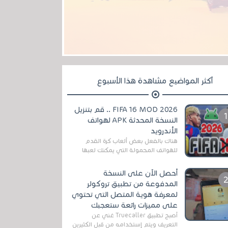
أكثر المواضيع مشاهدة هذا الأسبوع
FIFA 16 MOD 2026 .. قم بتنزيل
النسخة المحدثة APK لهواتف
الأندرويد
هناك بالفعل بعض ألعاب كرة القدم
للهواتف المحمولة التي يمكنك لعبها
رسميًا بتشكيلات مُحدثة لموسم
2025/2026v ومثال على ذلك ألعاب
أحصل الآن على النسخة
مثل EA Sports ...
المدفوعة من تطبيق تروكولر
لمعرفة هوية المتصل التي تحتوي
على مميزات رائعة ستعجبك
أصبح تطبيق Truecaller غني عن
التعريف ويتم إستخدامه من قبل الكثيرين