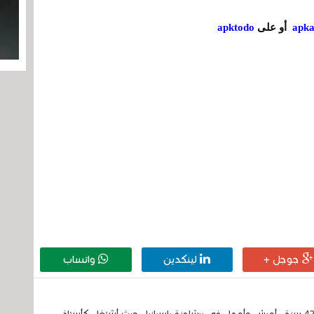
apk
أو على
apktodo
جوجل +
لينكدين
واتساب