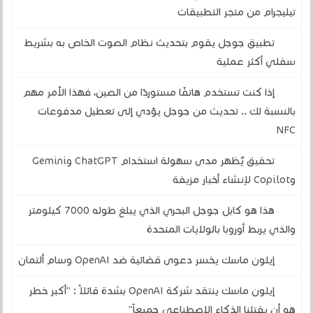
تيليجرام من متجر التطبيقات
تطبيق جوجل يقوم بتحديث نظام الصوت الخاص به بشريط
سفلي أكثر عملية
إذا كنت تستخدم هاتفًا مستوردًا من الصين، فهذا الأمر مهم
بالنسبة لك .. تحديث من جوجل يؤدي إلى تعطيل مدفوعات
NFC
تحقيق يُظهر مدى سهولة استخدام ChatGPT وGemini
وCopilot لإنشاء أخبار مزيفة
هذا هو كابل جوجل البحري الذي يبلغ طوله 7000 كيلومتر
والذي يربط أوروبا بالولايات المتحدة
إيلون ماسك يخسر دعوى قضائية ضد OpenAI وسام ألتمان
إيلون ماسك ينتقد شركة OpenAI بشدة قائلاً : "أكبر خطر
هو أن يقتلنا الذكاء الاصطناعي جميعاً"