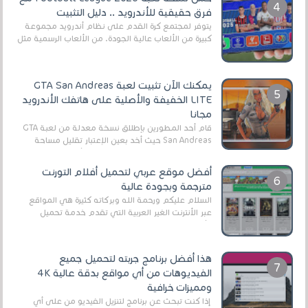
فرق حقيقية للأندرويد .. دليل التثبيت
يتوفر لمجتمع كرة القدم على نظام أندرويد مجموعة
كبيرة من الألعاب عالية الجودة. من الألعاب الرسمية مثل
EA Sports FC 26 (المعروفة سابقًا باسم ...
يمكنك الآن تثبيت لعبة GTA San Andreas
LITE الخفيفة والأصلية على هاتفك الأندرويد
مجانا
قام أحد المطورين بإطلاق نسخة معدلة من لعبة GTA
San Andreas حيث أخد بعين الإعتبار تقليل مساحة
اللعبة وجعلها خفيفة LITE لهواتف الأندرويد ، وق...
أفضل موقع عربي لتحميل أفلام التورنت
مترجمة وبجودة عالية
السلام عليكم ورحمة الله وبركاته كثيرة هي المواقع
عبر الأنترنت الغير العربية التي تقدم خدمة تحميل
الأفلام على التورنت ، ومعظم هذه المواقع ل...
هذا أفضل برنامج جربته لتحميل جميع
الفيديوهات من أي مواقع بدقة عالية 4K
ومميزات خرافية
إذا كنت تبحث عن برنامج لتنزيل الفيديو من على أي