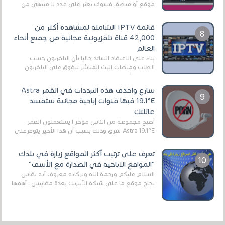
موقع أو منصة، فسوف تعثر على عدد لا منتهي من
الروابط الخاصة بالبرامج والتطبيقات في هذا المج...
قائمة IPTV الشاملة لمشاهدة أكثر من
42,000 قناة تلفزيونية مجانية من جميع أنحاء
العالم
بناءً على الاعتقاد السائد حاليًا بأن التلفزيون حسب
الطلب ومنصات البث المباشر تتفوق على التلفزيون
الرقمي الأرضي التقليدي، يُعدّ IPTV-org خيار...
سارع واحذف هذه الترددات في القمر Astra
19.1°E فبها قنوات إباحية مجانية ستفسد
عائلتك
أصبح مجموعة من الناس مؤخر ا يستعملون القمر
Astra 19.1°E شرق وذلك بسبب أن هذا الأخير يتوفرعلى
قنوات مميزة جدا تنقل العديد من البرامج اله...
تعرف على ترتيب أكثر المواقع زيارة في بلدك
"المواقع الإباحية في الصدارة مع الأسف"
السلام عليكم ورحمة الله وبركاته معروف أنه يقاس
نجاح موقع ما على شبكة الأنترنت بعدة مقاييس ، أهمها
عداد الزائرين للموقع، ويتم معرفة ذلك في...