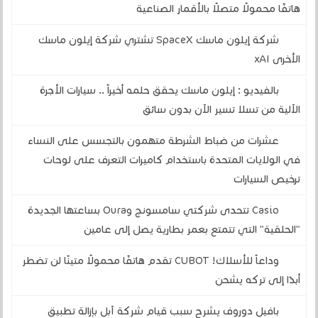
هاتفًا محمولًا متصلًا بالأقمار الصناعية
شركة إيلون ماسك SpaceX تشتري شركة إيلون ماسك
الأخرى xAI
بالفيديو : إيلون ماسك يحقق حلمه أخيراً .. سيارات الأجرة
الآلية من تسلا تسير الآن بدون سائق
عشرات من ضباط الشرطة متهمون بالتجسس على النساء
في الولايات المتحدة باستخدام كاميرات التعرف على لوحات
ترخيص السيارات
Casio تتحدى شركتي سامسونج وOura بساعتها الجديدة
"الحلقية" التي تتمتع بعمر بطارية يصل إلى عامين
وداعاً للأسلاك! CUBOT تقدم هاتفًا محمولًا متينًا لن تضطر
أبدًا إلى تركه يشحن
بافيل دوروف يشرح سبب قيام شركة آبل بإزالة تطبيق