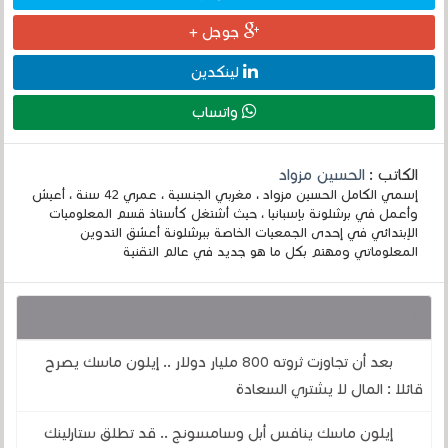
جوجل +
لينكدين
واتساب
الكاتب :
الحسين مزواد
إسمي الكامل الحسين مزواد ، مغربي الجنسية ، عمري 42 سنة ، أعيش
وأعمل في برشلونة بإسبانيا ، حيث أشتغل كأستاذ قسم المعلوميات
الإبتدائي في إحدى الجمعيات الخاصة ببرشلونة أعشق التدوين
المعلوماتي ومهتم بكل ما هو جديد في عالم التقنية
قد يهمك أيضا :
بعد أن تجاوزت ثروته 800 مليار دولار .. إيلون ماسك يصرح
قائلا : المال لا يشتري السعادة
إيلون ماسك ينافس أبل وسامسونج .. قد تطلق ستارلينك