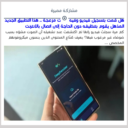
مشاركة مميزة
هل قمت بتسجيل فيديو وفيه أصوت مزعجة .. هذا التطبيق الجديد
المذهل يقوم بتنظيفه دون الحاجة إلى اتصال بالإنترنت
كم مرة سجلتَ فيديو رائعًا ثم اكتشفتَ عند تشغيله أن الصوت مشوّه بسبب
ضوضاء غير مرغوب فيها؟ يعرف صُنّاع المحتوى الذين ينسون ميكروفونهم
المخصص ...