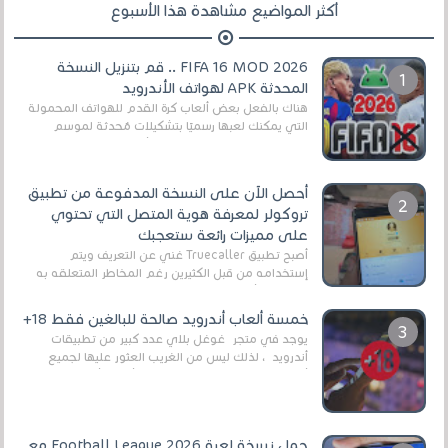
أكثر المواضيع مشاهدة هذا الأسبوع
FIFA 16 MOD 2026 .. قم بتنزيل النسخة
المحدثة APK لهواتف الأندرويد
هناك بالفعل بعض ألعاب كرة القدم للهواتف المحمولة
التي يمكنك لعبها رسميًا بتشكيلات مُحدثة لموسم
2025/2026v ومثال على ذلك ألعاب مثل EA Sports ...
أحصل الآن على النسخة المدفوعة من تطبيق
تروكولر لمعرفة هوية المتصل التي تحتوي
على مميزات رائعة ستعجبك
أصبح تطبيق Truecaller غني عن التعريف ويتم
إستخدامه من قبل الكثيرين رغم المخاطر المتعلقه به
وذلك من أجل التخلص من المضايقات الكثيرة في
العال...
خمسة ألعاب أندرويد صالحة للبالغين فقط 18+
يوجد في متجر غوغل بلاي عدد كبير من تطبيقات
أندرويد ، لذلك ليس من الغريب العثور عليها لجميع
أنواع الجماهير. هذه المرة نقدم 5 ألعاب أند...
حمل نسخة لعبة Football League 2026 مع