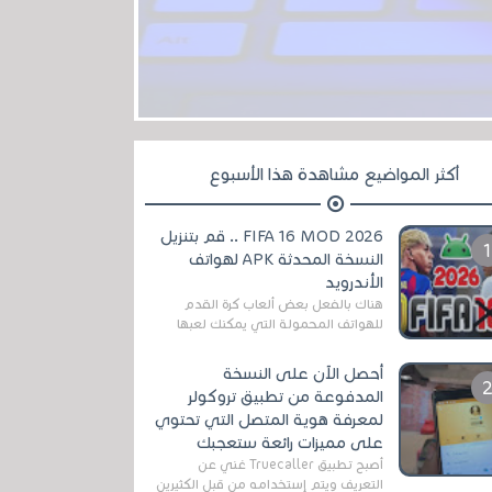
أكثر المواضيع مشاهدة هذا الأسبوع
FIFA 16 MOD 2026 .. قم بتنزيل
النسخة المحدثة APK لهواتف
الأندرويد
هناك بالفعل بعض ألعاب كرة القدم
للهواتف المحمولة التي يمكنك لعبها
رسميًا بتشكيلات مُحدثة لموسم
2025/2026v ومثال على ذلك ألعاب
أحصل الآن على النسخة
مثل EA Sports ...
المدفوعة من تطبيق تروكولر
لمعرفة هوية المتصل التي تحتوي
على مميزات رائعة ستعجبك
أصبح تطبيق Truecaller غني عن
التعريف ويتم إستخدامه من قبل الكثيرين