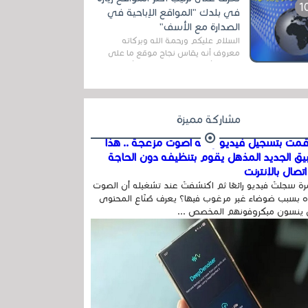
المج...
في بلدك "المواقع الإباحية في
الصدارة مع الأسف"
السلام عليكم ورحمة الله وبركاته
معروف أنه يقاس نجاح موقع ما على
شبكة الأنترنت بعدة مقاييس ، أهمها
عداد الزائرين للموقع، ويتم معرفة ذلك
في...
مشاركة مميزة
مت بتسجيل فيديو وفيه أصوت مزعجة .. هذا
بيق الجديد المذهل يقوم بتنظيفه دون الحاجة
تصال بالإنترنت
ة سجلتَ فيديو رائعًا ثم اكتشفتَ عند تشغيله أن الصوت
 بسبب ضوضاء غير مرغوب فيها؟ يعرف صُنّاع المحتوى
 ينسون ميكروفونهم المخصص ...