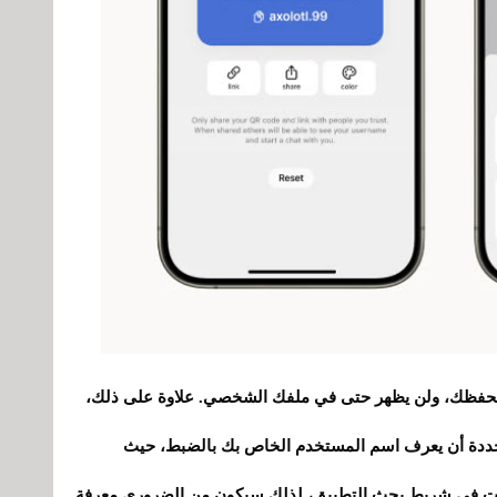
وا بحفظك، ولن يظهر حتى في ملفك الشخصي. علاوة على ذلك،
حددة أن يعرف اسم المستخدم الخاص بك بالضبط، حيث
حات في شريط بحث التطبيق، لذلك سيكون من الضروري معرفة