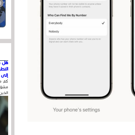
هل ق
التط
إلى ا
كم مر
مشوّه
الذين