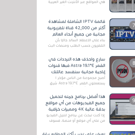
هي المواقع عبر الأنترنت الغير العربية
التي تقدم خدمة تحميل الأفلام على
التورنت ، ومعظم هذه المواقع ل...
قائمة IPTV الشاملة لمشاهدة
أكثر من 42,000 قناة تلفزيونية
مجانية من جميع أنحاء العالم
بناءً على الاعتقاد السائد حاليًا بأن
التلفزيون حسب الطلب ومنصات البث
المباشر تتفوق على التلفزيون الرقمي
الأرضي التقليدي، يُعدّ IPTV-org خيار...
سارع واحذف هذه الترددات في
القمر Astra 19.1°E فبها قنوات
إباحية مجانية ستفسد عائلتك
أصبح مجموعة من الناس مؤخر ا
يستعملون القمر Astra 19.1°E شرق
وذلك بسبب أن هذا الأخير يتوفرعلى
قنوات مميزة جدا تنقل العديد من البرامج
هذا أفضل برنامج جربته لتحميل
اله...
جميع الفيديوهات من أي مواقع
بدقة عالية 4K ومميزات خرافية
إذا كنت تبحث عن برنامج لتنزيل الفيديو
من على أي موقع أو منصة، فسوف
تعثر على عدد لا منتهي من الروابط
الخاصة بالبرامج والتطبيقات في هذا
تعرف على ترتيب أكثر المواقع زيارة