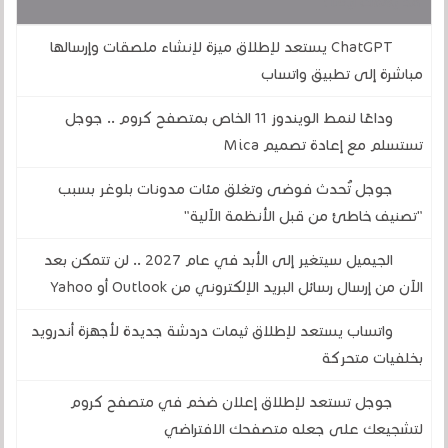
قد يهمك أيضا :
ChatGPT يستعد لإطلاق ميزة لإنشاء ملصقات وإرسالها
مباشرة إلى تطبيق واتساب
وداعًا لنمط الويندوز 11 الخاص بمتصفح كروم .. جوجل
تستسلم مع إعادة تصميم Mica
جوجل تُحدث فوضى وتغلق مئات مدونات بلوغر بسبب
"تصنيف خاطئ من قبل الأنظمة الآلية"
الجيميل سيتغير إلى الأبد في عام 2027 .. لن تتمكن بعد
الآن من إرسال رسائل البريد الإلكتروني من Outlook أو Yahoo
واتساب يستعد لإطلاق ثيمات دردشة جديدة لأجهزة أندرويد
بخلفيات متحركة
جوجل تستعد لإطلاق إعلان ضخم في متصفح كروم
لتشجيعك على جعله متصفحك الافتراضي