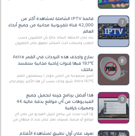
EA Sports FC 26 (المعروفة سابقًا باسم ...
قائمة IPTV الشاملة لمشاهدة أكثر من
42,000 قناة تلفزيونية مجانية من جميع أنحاء
العالم
بناءً على الاعتقاد السائد حاليًا بأن التلفزيون حسب
الطلب ومنصات البث المباشر تتفوق على التلفزيون
الرقمي الأرضي التقليدي، يُعدّ IPTV-org خيار...
سارع واحذف هذه الترددات في القمر Astra
19.1°E فبها قنوات إباحية مجانية ستفسد
عائلتك
أصبح مجموعة من الناس مؤخر ا يستعملون القمر
Astra 19.1°E شرق وذلك بسبب أن هذا الأخير يتوفرعلى
قنوات مميزة جدا تنقل العديد من البرامج اله...
هذا أفضل برنامج جربته لتحميل جميع
الفيديوهات من أي مواقع بدقة عالية 4K
ومميزات خرافية
إذا كنت تبحث عن برنامج لتنزيل الفيديو من على أي
موقع أو منصة، فسوف تعثر على عدد لا منتهي من
الروابط الخاصة بالبرامج والتطبيقات في هذا المج...
تعرف على أول تطبيق لمشاهدة الأفلام