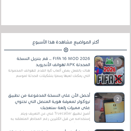
أكثر المواضيع مشاهدة هذا الأسبوع
FIFA 16 MOD 2026 .. قم بتنزيل النسخة
المحدثة APK لهواتف الأندرويد
هناك بالفعل بعض ألعاب كرة القدم للهواتف المحمولة
التي يمكنك لعبها رسميًا بتشكيلات مُحدثة لموسم
2025/2026v ومثال على ذلك ألعاب مثل EA Sports ...
أحصل الآن على النسخة المدفوعة من تطبيق
تروكولر لمعرفة هوية المتصل التي تحتوي
على مميزات رائعة ستعجبك
أصبح تطبيق Truecaller غني عن التعريف ويتم
إستخدامه من قبل الكثيرين رغم المخاطر المتعلقه به
وذلك من أجل التخلص من المضايقات الكثيرة في
العال...