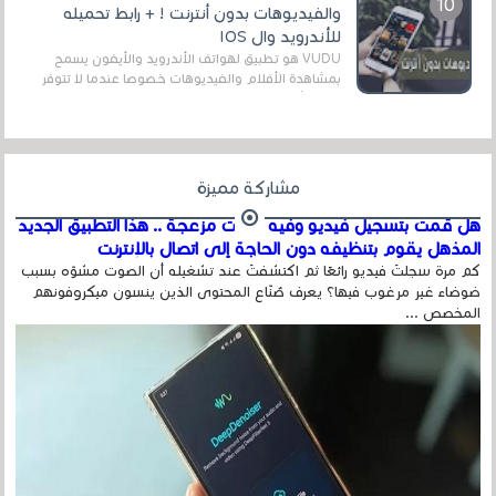
والفيديوهات بدون أنترنت ! + رابط تحميله
للأندرويد وال IOS
VUDU هو تطبيق لهواتف الأندرويد والأيفون يسمح
بمشاهدة الأفلام والفيديوهات خصوصا عندما لا تتوفر
على الأنترنت وهذا ما يميز هذا التطبيق عن الت...
مشاركة مميزة
هل قمت بتسجيل فيديو وفيه أصوت مزعجة .. هذا التطبيق الجديد
المذهل يقوم بتنظيفه دون الحاجة إلى اتصال بالإنترنت
كم مرة سجلتَ فيديو رائعًا ثم اكتشفتَ عند تشغيله أن الصوت مشوّه بسبب
ضوضاء غير مرغوب فيها؟ يعرف صُنّاع المحتوى الذين ينسون ميكروفونهم
المخصص ...