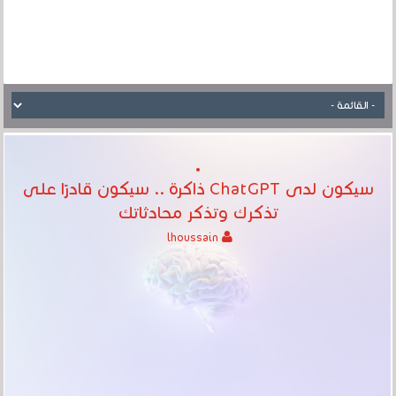
سيكون لدى ChatGPT ذاكرة .. سيكون قادرًا على
تذكرك وتذكر محادثاتك
lhoussain