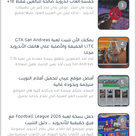
خمسة ألعاب أندرويد صالحة للبالغين فقط 18+
يوجد في متجر غوغل بلاي عدد كبير من تطبيقات
أندرويد ، لذلك ليس من الغريب العثور عليها لجميع
أنواع الجماهير. هذه المرة نقدم 5 ألعاب أند...
يمكنك الآن تثبيت لعبة GTA San Andreas
LITE الخفيفة والأصلية على هاتفك الأندرويد
مجانا
قام أحد المطورين بإطلاق نسخة معدلة من لعبة GTA
San Andreas حيث أخد بعين الإعتبار تقليل مساحة
اللعبة وجعلها خفيفة LITE لهواتف الأندرويد ، وق...
أفضل موقع عربي لتحميل أفلام التورنت
مترجمة وبجودة عالية
السلام عليكم ورحمة الله وبركاته كثيرة هي المواقع
عبر الأنترنت الغير العربية التي تقدم خدمة تحميل
الأفلام على التورنت ، ومعظم هذه المواقع ل...
حمل نسخة لعبة Football League 2026 مع
فرق حقيقية للأندرويد .. دليل التثبيت
يتوفر لمجتمع كرة القدم على نظام أندرويد مجموعة
كبيرة من الألعاب عالية الجودة. من الألعاب الرسمية مثل