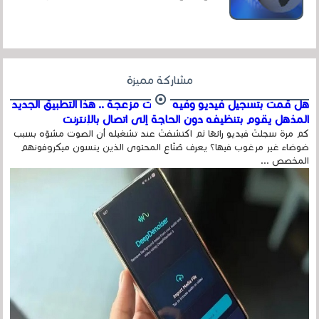
عداد الزائرين للموقع، ويتم معرفة ذلك في...
مشاركة مميزة
هل قمت بتسجيل فيديو وفيه أصوت مزعجة .. هذا التطبيق الجديد
المذهل يقوم بتنظيفه دون الحاجة إلى اتصال بالإنترنت
كم مرة سجلتَ فيديو رائعًا ثم اكتشفتَ عند تشغيله أن الصوت مشوّه بسبب
ضوضاء غير مرغوب فيها؟ يعرف صُنّاع المحتوى الذين ينسون ميكروفونهم
المخصص ...