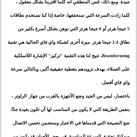
جيدة. ومع ذلك، فمن المنطقي أنه كلما اقتربنا بشكل معقول ،
كلما زادت السرعة التي سنحققها، خاصة إذا كنا نستخدم نطاقات
5 جيجا هرتز أو 6 جيجا هرتز التي توهن بشكل أسرع بكثير من
نطاق 2.4 جيجا هرتز. ميزة أخرى لشبكة واي فاي الحالية هي تقنية
Beamforming، تتيح لنا هذه التقنية "تركيز" الإشارة اللاسلكية
على العملاء، بهدف تزويدهم بتغطية حقيقية أكبر، وبالتالي سرعة
واي فاي أفضل.
باختصار، ليس من الجيد وضع الأجهزة بالقرب من جهاز الراوتر ،
بنفس الطريقة التي لا يكون من المناسب لها أن تكون بعيدة جدًا.
ضع النصيحة التي قدمناها في الاعتبار وستضمن تحسن الاتصال
ويمكنك تحقيق السرعة المناسبة. في بعض الأحيان قد يكون من