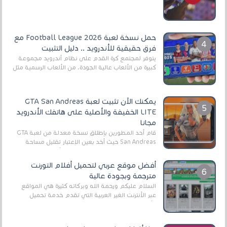
أنواع الجماهير. هذه المرة نقدم 5 ألعاب أند...
حمل نسخة لعبة Football League 2026 مع
فرق حقيقية للأندرويد .. دليل التثبيت
يتوفر لمجتمع كرة القدم على نظام أندرويد مجموعة
كبيرة من الألعاب عالية الجودة. من الألعاب الرسمية مثل
EA Sports FC 26 (المعروفة سابقًا باسم ...
يمكنك الآن تثبيت لعبة GTA San Andreas
LITE الخفيفة والأصلية على هاتفك الأندرويد
مجانا
قام أحد المطورين بإطلاق نسخة معدلة من لعبة GTA
San Andreas حيث أخد بعين الإعتبار تقليل مساحة
اللعبة وجعلها خفيفة LITE لهواتف الأندرويد ، وق...
أفضل موقع عربي لتحميل أفلام التورنت
مترجمة وبجودة عالية
السلام عليكم ورحمة الله وبركاته كثيرة هي المواقع
عبر الأنترنت الغير العربية التي تقدم خدمة تحميل
الأفلام على التورنت ، ومعظم هذه المواقع ل...