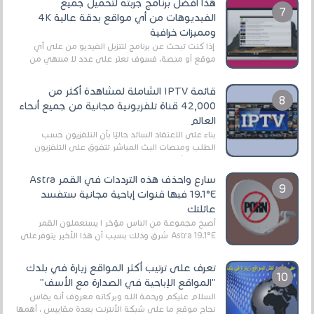
هذا أفضل برنامج جربته لتحميل جميع
الفيديوهات من أي مواقع بدقة عالية 4K
ومميزات خرافية
إذا كنت تبحث عن برنامج لتنزيل الفيديو من على أي
موقع أو منصة، فسوف تعثر على عدد لا منتهي من
الروابط الخاصة بالبرامج والتطبيقات في هذا المج...
قائمة IPTV الشاملة لمشاهدة أكثر من
42,000 قناة تلفزيونية مجانية من جميع أنحاء
العالم
بناءً على الاعتقاد السائد حاليًا بأن التلفزيون حسب
الطلب ومنصات البث المباشر تتفوق على التلفزيون
الرقمي الأرضي التقليدي، يُعدّ IPTV-org خيار...
سارع واحذف هذه الترددات في القمر Astra
19.1°E فبها قنوات إباحية مجانية ستفسد
عائلتك
أصبح مجموعة من الناس مؤخر ا يستعملون القمر
Astra 19.1°E شرق وذلك بسبب أن هذا الأخير يتوفرعلى
قنوات مميزة جدا تنقل العديد من البرامج اله...
تعرف على ترتيب أكثر المواقع زيارة في بلدك
"المواقع الإباحية في الصدارة مع الأسف"
السلام عليكم ورحمة الله وبركاته معروف أنه يقاس
نجاح موقع ما على شبكة الأنترنت بعدة مقاييس ، أهمها