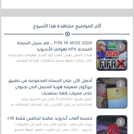
أكثر المواضيع مشاهدة هذا الأسبوع
FIFA 16 MOD 2026 .. قم بتنزيل النسخة
المحدثة APK لهواتف الأندرويد
هناك بالفعل بعض ألعاب كرة القدم للهواتف المحمولة
التي يمكنك لعبها رسميًا بتشكيلات مُحدثة لموسم
2025/2026v ومثال على ذلك ألعاب مثل EA Sports ...
أحصل الآن على النسخة المدفوعة من تطبيق
تروكولر لمعرفة هوية المتصل التي تحتوي
على مميزات رائعة ستعجبك
أصبح تطبيق Truecaller غني عن التعريف ويتم
إستخدامه من قبل الكثيرين رغم المخاطر المتعلقه به
وذلك من أجل التخلص من المضايقات الكثيرة في
العال...
خمسة ألعاب أندرويد صالحة للبالغين فقط 18+
يوجد في متجر غوغل بلاي عدد كبير من تطبيقات
أندرويد ، لذلك ليس من الغريب العثور عليها لجميع