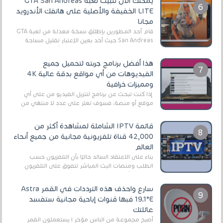
يمكنك الآن تثبيت لعبة GTA San Andreas
LITE الخفيفة والأصلية على هاتفك الأندرويد
مجانا
قام أحد المطورين بإطلاق نسخة معدلة من لعبة GTA
San Andreas حيث أخد بعين الإعتبار تقليل مساحة
اللعبة وجعلها خفيفة LITE لهواتف الأندرويد ، وق...
هذا أفضل برنامج جربته لتحميل جميع
الفيديوهات من أي مواقع بدقة عالية 4K
ومميزات خرافية
إذا كنت تبحث عن برنامج لتنزيل الفيديو من على أي
موقع أو منصة، فسوف تعثر على عدد لا منتهي من
الروابط الخاصة بالبرامج والتطبيقات في هذا المج...
قائمة IPTV الشاملة لمشاهدة أكثر من
42,000 قناة تلفزيونية مجانية من جميع أنحاء
العالم
بناءً على الاعتقاد السائد حاليًا بأن التلفزيون حسب
الطلب ومنصات البث المباشر تتفوق على التلفزيون
الرقمي الأرضي التقليدي، يُعدّ IPTV-org خيار...
سارع واحذف هذه الترددات في القمر Astra
19.1°E فبها قنوات إباحية مجانية ستفسد
عائلتك
أصبح مجموعة من الناس مؤخر ا يستعملون القمر