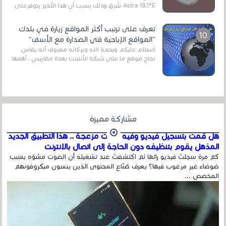
Astra 19.1°E شرق وذلك بسبب أن هذا الأخير يتوفرعلى
قنوات مميزة جدا تنقل العديد من البرامج اله...
تعرف على ترتيب أكثر المواقع زيارة في بلدك
"المواقع الإباحية في الصدارة مع الأسف"
السلام عليكم ورحمة الله وبركاته معروف أنه يقاس
نجاح موقع ما على شبكة الأنترنت بعدة مقاييس ، أهمها
عداد الزائرين للموقع، ويتم معرفة ذلك في...
مشاركة مميزة
هل قمت بتسجيل فيديو وفيه أصوت مزعجة .. هذا التطبيق الجديد
المذهل يقوم بتنظيفه دون الحاجة إلى اتصال بالإنترنت
كم مرة سجلتَ فيديو رائعًا ثم اكتشفتَ عند تشغيله أن الصوت مشوّه بسبب
ضوضاء غير مرغوب فيها؟ يعرف صُنّاع المحتوى الذين ينسون ميكروفونهم
المخصص ...