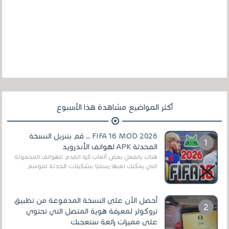
أكثر المواضيع مشاهدة هذا الأسبوع
FIFA 16 MOD 2026 .. قم بتنزيل النسخة
المحدثة APK لهواتف الأندرويد
هناك بالفعل بعض ألعاب كرة القدم للهواتف المحمولة
التي يمكنك لعبها رسميًا بتشكيلات مُحدثة لموسم
2025/2026v ومثال على ذلك ألعاب مثل EA Sports ...
أحصل الآن على النسخة المدفوعة من تطبيق
تروكولر لمعرفة هوية المتصل التي تحتوي
على مميزات رائعة ستعجبك