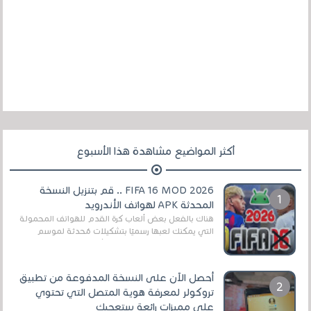
أكثر المواضيع مشاهدة هذا الأسبوع
FIFA 16 MOD 2026 .. قم بتنزيل النسخة
المحدثة APK لهواتف الأندرويد
هناك بالفعل بعض ألعاب كرة القدم للهواتف المحمولة
التي يمكنك لعبها رسميًا بتشكيلات مُحدثة لموسم
2025/2026v ومثال على ذلك ألعاب مثل EA Sports ...
أحصل الآن على النسخة المدفوعة من تطبيق
تروكولر لمعرفة هوية المتصل التي تحتوي
على مميزات رائعة ستعجبك