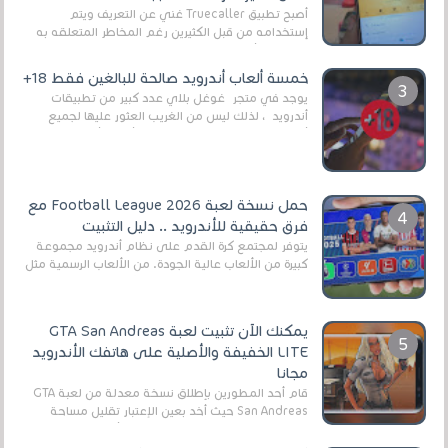
أصبح تطبيق Truecaller غني عن التعريف ويتم
إستخدامه من قبل الكثيرين رغم المخاطر المتعلقه به
وذلك من أجل التخلص من المضايقات الكثيرة في
العال...
خمسة ألعاب أندرويد صالحة للبالغين فقط 18+
يوجد في متجر غوغل بلاي عدد كبير من تطبيقات
أندرويد ، لذلك ليس من الغريب العثور عليها لجميع
أنواع الجماهير. هذه المرة نقدم 5 ألعاب أند...
حمل نسخة لعبة Football League 2026 مع
فرق حقيقية للأندرويد .. دليل التثبيت
يتوفر لمجتمع كرة القدم على نظام أندرويد مجموعة
كبيرة من الألعاب عالية الجودة. من الألعاب الرسمية مثل
EA Sports FC 26 (المعروفة سابقًا باسم ...
يمكنك الآن تثبيت لعبة GTA San Andreas
LITE الخفيفة والأصلية على هاتفك الأندرويد
مجانا
قام أحد المطورين بإطلاق نسخة معدلة من لعبة GTA
San Andreas حيث أخد بعين الإعتبار تقليل مساحة
اللعبة وجعلها خفيفة LITE لهواتف الأندرويد ، وق...