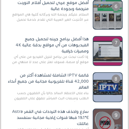
أفضل موقع عربي لتحميل أفلام التورنت
مترجمة وبجودة عالية
السلام عليكم ورحمة الله وبركاته كثيرة هي المواقع
عبر الأنترنت الغير العربية التي تقدم خدمة تحميل
الأفلام على التورنت ، ومعظم هذه المواقع ل...
هذا أفضل برنامج جربته لتحميل جميع
الفيديوهات من أي مواقع بدقة عالية 4K
ومميزات خرافية
إذا كنت تبحث عن برنامج لتنزيل الفيديو من على أي
موقع أو منصة، فسوف تعثر على عدد لا منتهي من
الروابط الخاصة بالبرامج والتطبيقات في هذا المج...
قائمة IPTV الشاملة لمشاهدة أكثر من
42,000 قناة تلفزيونية مجانية من جميع أنحاء
العالم
بناءً على الاعتقاد السائد حاليًا بأن التلفزيون حسب
الطلب ومنصات البث المباشر تتفوق على التلفزيون
الرقمي الأرضي التقليدي، يُعدّ IPTV-org خيار...
سارع واحذف هذه الترددات في القمر Astra
19.1°E فبها قنوات إباحية مجانية ستفسد
عائلتك