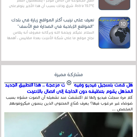
أصبح مجموعة من الناس مؤخر ا يستعملون القمر
Astra 19.1°E شرق وذلك بسبب أن هذا الأخير يتوفرعلى
قنوات مميزة جدا تنقل العديد من البرامج اله...
تعرف على ترتيب أكثر المواقع زيارة في بلدك
"المواقع الإباحية في الصدارة مع الأسف"
السلام عليكم ورحمة الله وبركاته معروف أنه يقاس
نجاح موقع ما على شبكة الأنترنت بعدة مقاييس ، أهمها
عداد الزائرين للموقع، ويتم معرفة ذلك في...
مشاركة مميزة
هل قمت بتسجيل فيديو وفيه أصوت مزعجة .. هذا التطبيق الجديد
المذهل يقوم بتنظيفه دون الحاجة إلى اتصال بالإنترنت
كم مرة سجلتَ فيديو رائعًا ثم اكتشفتَ عند تشغيله أن الصوت مشوّه بسبب
ضوضاء غير مرغوب فيها؟ يعرف صُنّاع المحتوى الذين ينسون ميكروفونهم
المخصص ...