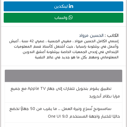
لينكدين
واتساب
الكاتب :
الحسين مزواد
إسمي الكامل الحسين مزواد ، مغربي الجنسية ، عمري 42 سنة ، أعيش
وأعمل في برشلونة بإسبانيا ، حيث أشتغل كأستاذ قسم المعلوميات
الإبتدائي في إحدى الجمعيات الخاصة ببرشلونة أعشق التدوين
المعلوماتي ومهتم بكل ما هو جديد في عالم التقنية
قد يهمك أيضا :
تطبيق يقوم بتحويل تلفازك إلى جهاز Apple TV مع جميع
مزايا نظام أندرويد
سامسونج تُسرّع وتيرة العمل .. ما يقرب من 50 جهازًا تخضع
حاليًا لاختبار واجهة المستخدم One UI 9.0