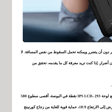
غمره في الماء لعمق أقصى يصل إلى 1.5 متر دون أن يتضرر ويمكنه تحمل السقوط من نفس المسافة. لا
ن أضرار. إذا كنت تريد معرفة كل ما يقدمه، تحقق من
- الشاشة : 5.5 بوصة +HD (1440 × 720 بكسل) مع لوحة IPS LCD، 293 نقطة في البوصة، أقصى سطوع 580
شمعة في المتر المربع، 16.7 مليون لون، نسبة العرض إلى الارتفاع 18:9، حماية قوية للغاية من زجاج كورنينج