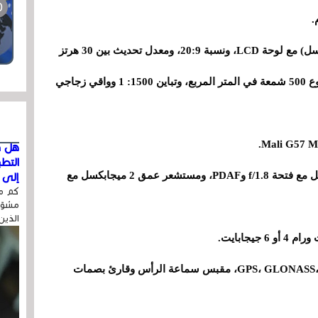
- الشاشة: 6.58 بوصة +Full HD (2408 × 1080 بكسل) مع لوحة LCD، ونسبة 20:9، ومعدل تحديث بين 30 هرتز
و90 هرتز، ومعدل تحديث باللمس 240 هرتز، وسطوع 500 شمعة في المتر المربع، وتباين 1500: 1 وواقي زجاجي
هل ق
التط
- الكاميرا الخلفية: عدسة رئيسية بدقة 50 ميجابكسل مع فتحة f/1.8 وPDAF، ومستشعر عمق 2 ميجابكسل مع
إلى ا
كم مر
مشوّه
الذين
- الاتصال : بلوتوث 5.3، GPS، GLONASS، GALILEO، BDS، NFC، مقبس سماعة الرأس وقارئ بصمات