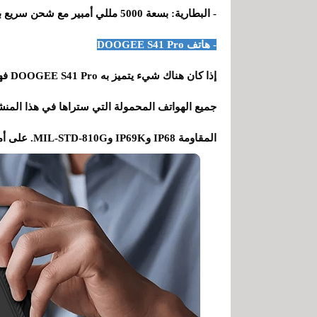
- البطارية: بسعة 5000 مللي أمبير مع شحن سريع بقوة 18 وات وبدون شحن لاسلكي.
- هاتف DOOGEE S41 Pro
إذا 
جميع الهواتف المحمولة التي ستراها في هذا المنش
المقاومة IP68 وIP69K وMIL-STD-810G. على أمازون يكلف 154 دولار ومتوفر باللونين البرتقالي والأسود.