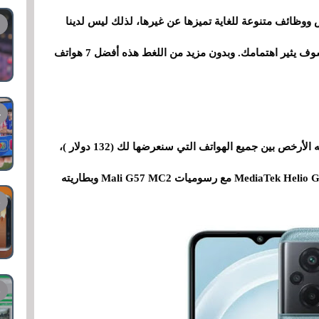
 ووظائف متنوعة للغاية تميزها عن غيرها، لذلك ليس لدينا
أدنى شك في أن أحد الهواتف التي سنعرضها لك سوف يثير اهتمامك. وبدون مزيد من اللغط هذه أفضل 7 هواتف
الأول في القائمة هو POCO M5. على الرغم من أنه الأرخص بين جميع الهواتف التي سنعرضها لك (132 دولار )،
إلا أنه لا ينبغي عليك التغاضي عنه. يعمل بمعالج MediaTek Helio G99 مع رسوميات Mali G57 MC2 وبطاريته