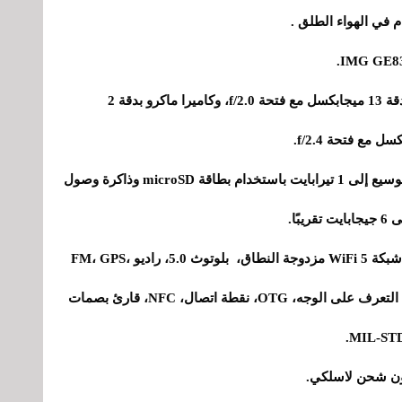
- الكاميرا الخلفية: عدسة رئيسية Sony IMX278 بدقة 13 ميجابكسل مع فتحة f/2.0، وكاميرا ماكرو بدقة 2
- الذاكرة: سعة تخزين داخلية 64 جيجابايت قابلة للتوسيع إلى 1 تيرابايت باستخدام بطاقة microSD وذاكرة وصول
- الاتصال والإضافات: USB-C، ثنائي الشريحة 4G، شبكة WiFi 5 مزدوجة النطاق، بلوتوث 5.0، راديو FM، GPS،
Glonass، Galileo، Beidou، مقبس صوت 3.5 ملم، التعرف على الوجه، OTG، نقطة اتصال، NFC، قارئ بصمات