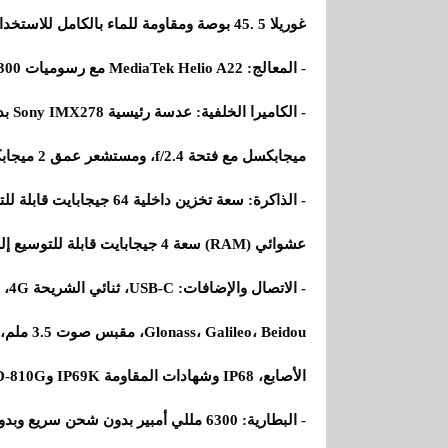
غوريلا 5 .45 بوصة ومقاومة للماء بالكامل للاستخدام في الهواء الطلق .
- المعالج: MediaTek Helio A22 مع رسوميات IMG GE8300.
ميجابكسل مع فتحة f/2.4، ومستشعر عمق 2 ميجابكسل مع فتحة f/2.4.
عشوائي (RAM) سعة 4 جيجابايت قابلة للتوسيع إلى 6 جيجابايت تقريبًا.
الأصابع، IP68 وشهادات المقاومة IP69K وMIL-STD-810G.
- البطارية: 6300 مللي أمبير بدون شحن سريع وبدون شحن لاسلكي.