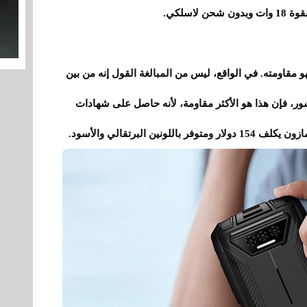
كان هناك شيء يتميز به DOOGEE S41 Pro فهو مقاومته. في الواقع، ليس من المبالغة القول إنه من بين
ور، فإن هذا هو الأكثر مقاومة، لأنه حاصل على شهادات