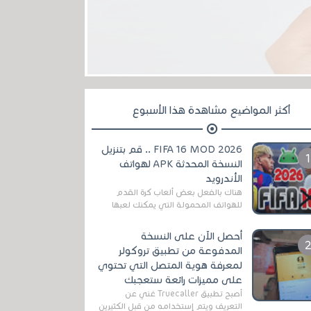
أكثر المواضيع مشاهدة هذا الأسبوع
FIFA 16 MOD 2026 .. قم بتنزيل
النسخة المحدثة APK لهواتف
الأندرويد
هناك بالفعل بعض ألعاب كرة القدم
للهواتف المحمولة التي يمكنك لعبها
رسميًا بتشكيلات مُحدثة لموسم
2025/2026v ومثال على ذلك ألعاب
أحصل الآن على النسخة
مثل EA Sports ...
المدفوعة من تطبيق تروكولر
لمعرفة هوية المتصل التي تحتوي
على مميزات رائعة ستعجبك
أصبح تطبيق Truecaller غني عن
التعريف ويتم إستخدامه من قبل الكثيرين