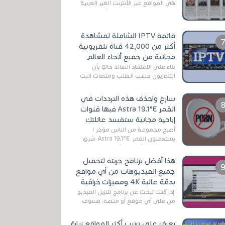
هي المواقع عبر الأنترنت الغير العربية
التي تقدم خدمة تحميل الأفلام على
التورنت ، ومعظم هذه المواقع ل...
قائمة IPTV الشاملة لمشاهدة
أكثر من 42,000 قناة تلفزيونية
مجانية من جميع أنحاء العالم
بناءً على الاعتقاد السائد حاليًا بأن
التلفزيون حسب الطلب ومنصات البث
المباشر تتفوق على التلفزيون الرقمي
الأرضي التقليدي، يُعدّ IPTV-org خيار...
سارع واحذف هذه الترددات في
القمر Astra 19.1°E فبها قنوات
إباحية مجانية ستفسد عائلتك
أصبح مجموعة من الناس مؤخر ا
يستعملون القمر Astra 19.1°E شرق
وذلك بسبب أن هذا الأخير يتوفرعلى
قنوات مميزة جدا تنقل العديد من البرامج
هذا أفضل برنامج جربته لتحميل
اله...
جميع الفيديوهات من أي مواقع
بدقة عالية 4K ومميزات خرافية
إذا كنت تبحث عن برنامج لتنزيل الفيديو
من على أي موقع أو منصة، فسوف
تعثر على عدد لا منتهي من الروابط
الخاصة بالبرامج والتطبيقات في هذا
تعرف على ترتيب أكثر المواقع زيارة