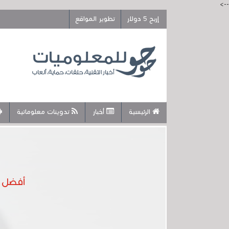
-->
إربح 5 دولار
تطوير المواقع
الرئيسية
أخبار
تدوينات معلوماتية
أفضل 7 هواتف محمولة يمكنك شراؤها بأقل من 200 دولارعام 4