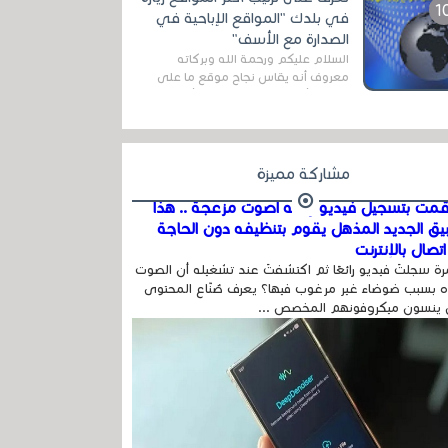
المج...
في بلدك "المواقع الإباحية في
الصدارة مع الأسف"
السلام عليكم ورحمة الله وبركاته
معروف أنه يقاس نجاح موقع ما على
شبكة الأنترنت بعدة مقاييس ، أهمها
عداد الزائرين للموقع، ويتم معرفة ذلك
في...
مشاركة مميزة
مت بتسجيل فيديو وفيه أصوت مزعجة .. هذا
بيق الجديد المذهل يقوم بتنظيفه دون الحاجة
تصال بالإنترنت
ة سجلتَ فيديو رائعًا ثم اكتشفتَ عند تشغيله أن الصوت
 بسبب ضوضاء غير مرغوب فيها؟ يعرف صُنّاع المحتوى
 ينسون ميكروفونهم المخصص ...