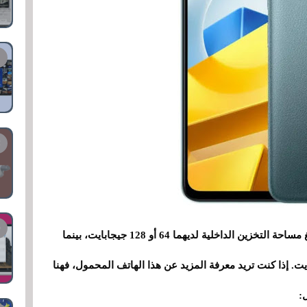
بالإضافة إلى ذلك، فهو يأتي بنموذجين يمكن أن تبلغ مساحة التخزين الداخلية لديهما 64 أو 128 جيجابايت، بينما
الوصول العشوائي (RAM) 4 أو 6 جيجابايت. إذا كنت تريد معرفة المزيد عن هذا الهاتف المحمول، فهنا
: