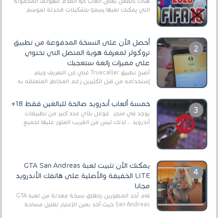
هناك بالفعل بعض ألعاب كرة القدم للهواتف المحمولة
التي يمكنك لعبها رسميًا بتشكيلات مُحدثة لموسم
2025/2026v ومثال على ذلك ألعاب مثل EA Sports ...
أحصل الآن على النسخة المدفوعة من تطبيق
تروكولر لمعرفة هوية المتصل التي تحتوي
على مميزات رائعة ستعجبك
أصبح تطبيق Truecaller غني عن التعريف ويتم
إستخدامه من قبل الكثيرين رغم المخاطر المتعلقه به
وذلك من أجل التخلص من المضايقات الكثيرة في
العال...
خمسة ألعاب أندرويد صالحة للبالغين فقط 18+
يوجد في متجر غوغل بلاي عدد كبير من تطبيقات
أندرويد ، لذلك ليس من الغريب العثور عليها لجميع
أنواع الجماهير. هذه المرة نقدم 5 ألعاب أند...
يمكنك الآن تثبيت لعبة GTA San Andreas
LITE الخفيفة والأصلية على هاتفك الأندرويد
مجانا
قام أحد المطورين بإطلاق نسخة معدلة من لعبة GTA
San Andreas حيث أخد بعين الإعتبار تقليل مساحة
اللعبة وجعلها خفيفة LITE لهواتف الأندرويد ، وق...