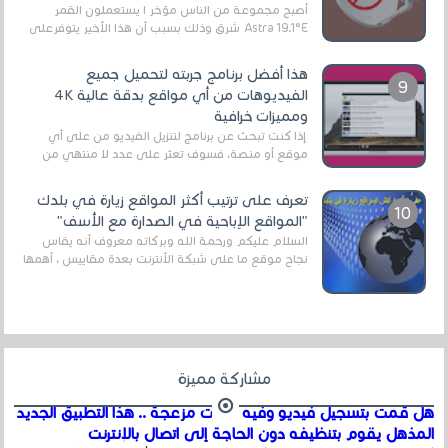
أصبح مجموعة من الناس مؤخر ا يستعملون القمر
Astra 19.1°E شرق وذلك بسبب أن هذا الأخير يتوفرعلى
قنوات مميزة جدا تنقل العديد من البرامج اله...
هذا أفضل برنامج جربته لتحميل جميع
الفيديوهات من أي مواقع بدقة عالية 4K
ومميزات خرافية
إذا كنت تبحث عن برنامج لتنزيل الفيديو من على أي
موقع أو منصة، فسوف تعثر على عدد لا منتهي من
الروابط الخاصة بالبرامج والتطبيقات في هذا المج...
تعرف على ترتيب أكثر المواقع زيارة في بلدك
"المواقع الإباحية في الصدارة مع الأسف"
السلام عليكم ورحمة الله وبركاته معروف أنه يقاس
نجاح موقع ما على شبكة الأنترنت بعدة مقاييس ، أهمها
عداد الزائرين للموقع، ويتم معرفة ذلك في...
مشاركة مميزة
هل قمت بتسجيل فيديو وفيه أصوت مزعجة .. هذا التطبيق الجديد
المذهل يقوم بتنظيفه دون الحاجة إلى اتصال بالإنترنت