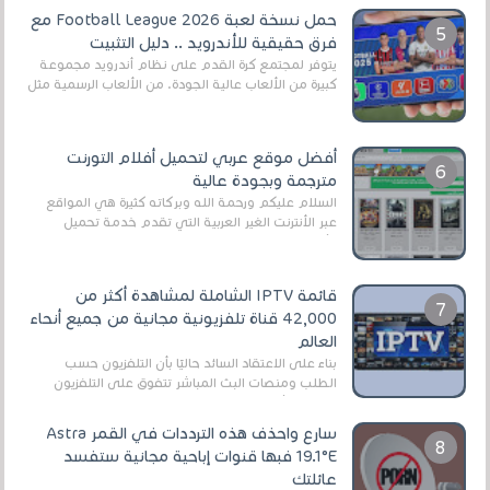
حمل نسخة لعبة Football League 2026 مع
فرق حقيقية للأندرويد .. دليل التثبيت
يتوفر لمجتمع كرة القدم على نظام أندرويد مجموعة
كبيرة من الألعاب عالية الجودة. من الألعاب الرسمية مثل
EA Sports FC 26 (المعروفة سابقًا باسم ...
أفضل موقع عربي لتحميل أفلام التورنت
مترجمة وبجودة عالية
السلام عليكم ورحمة الله وبركاته كثيرة هي المواقع
عبر الأنترنت الغير العربية التي تقدم خدمة تحميل
الأفلام على التورنت ، ومعظم هذه المواقع ل...
قائمة IPTV الشاملة لمشاهدة أكثر من
42,000 قناة تلفزيونية مجانية من جميع أنحاء
العالم
بناءً على الاعتقاد السائد حاليًا بأن التلفزيون حسب
الطلب ومنصات البث المباشر تتفوق على التلفزيون
الرقمي الأرضي التقليدي، يُعدّ IPTV-org خيار...
سارع واحذف هذه الترددات في القمر Astra
19.1°E فبها قنوات إباحية مجانية ستفسد
عائلتك