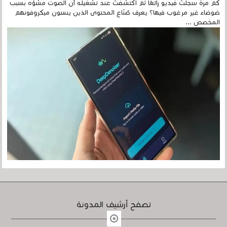
كم مرة سجلتَ فيديو رائعًا ثم اكتشفتَ عند تشغيله أن الصوت مشوّه بسبب
ضوضاء غير مرغوب فيها؟ يعرف صُنّاع المحتوى الذين ينسون ميكروفونهم
المخصص ...
تصفح أرشيف المدونة