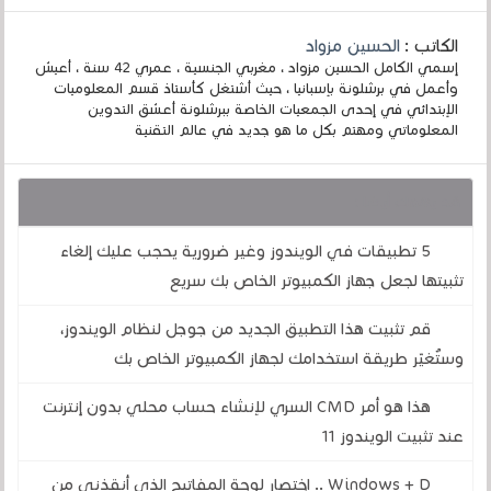
الكاتب :
الحسين مزواد
إسمي الكامل الحسين مزواد ، مغربي الجنسية ، عمري 42 سنة ، أعيش
وأعمل في برشلونة بإسبانيا ، حيث أشتغل كأستاذ قسم المعلوميات
الإبتدائي في إحدى الجمعيات الخاصة ببرشلونة أعشق التدوين
المعلوماتي ومهتم بكل ما هو جديد في عالم التقنية
قد يهمك أيضا :
5 تطبيقات في الويندوز وغير ضرورية يحجب عليك إلغاء
تثبيتها لجعل جهاز الكمبيوتر الخاص بك سريع
قم تثبيت هذا التطبيق الجديد من جوجل لنظام الويندوز،
وستُغيّر طريقة استخدامك لجهاز الكمبيوتر الخاص بك
هذا هو أمر CMD السري لإنشاء حساب محلي بدون إنترنت
عند تثبيت الويندوز 11
Windows + D .. اختصار لوحة المفاتيح الذي أنقذني من