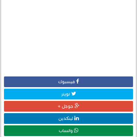
فيسبوك
تويتر
جوجل +
لينكدين
واتساب