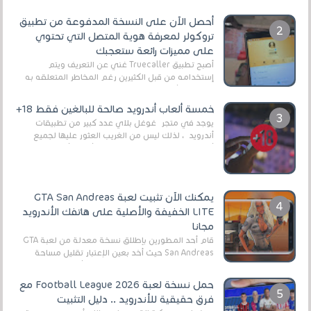
أحصل الآن على النسخة المدفوعة من تطبيق
تروكولر لمعرفة هوية المتصل التي تحتوي
على مميزات رائعة ستعجبك
أصبح تطبيق Truecaller غني عن التعريف ويتم
إستخدامه من قبل الكثيرين رغم المخاطر المتعلقه به
وذلك من أجل التخلص من المضايقات الكثيرة في
العال...
خمسة ألعاب أندرويد صالحة للبالغين فقط 18+
يوجد في متجر غوغل بلاي عدد كبير من تطبيقات
أندرويد ، لذلك ليس من الغريب العثور عليها لجميع
أنواع الجماهير. هذه المرة نقدم 5 ألعاب أند...
يمكنك الآن تثبيت لعبة GTA San Andreas
LITE الخفيفة والأصلية على هاتفك الأندرويد
مجانا
قام أحد المطورين بإطلاق نسخة معدلة من لعبة GTA
San Andreas حيث أخد بعين الإعتبار تقليل مساحة
اللعبة وجعلها خفيفة LITE لهواتف الأندرويد ، وق...
حمل نسخة لعبة Football League 2026 مع
فرق حقيقية للأندرويد .. دليل التثبيت