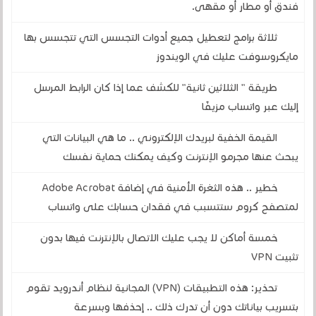
فندق أو مطار أو مقهى.
ثلاثة برامج لتعطيل جميع أدوات التجسس التي تتجسس بها
مايكروسوفت عليك في الويندوز
طريقة " الثلاثين ثانية" للكشف عما إذا كان الرابط المرسل
إليك عبر واتساب مزيفًا
القيمة الخفية لبريدك الإلكتروني .. ما هي البيانات التي
يبحث عنها مجرمو الإنترنت وكيف يمكنك حماية نفسك
خطير .. هذه الثغرة الأمنية في إضافة Adobe Acrobat
لمتصفح كروم ستتسبب في فقدان حسابك على واتساب
خمسة أماكن لا يجب عليك الاتصال بالإنترنت فيها بدون
تثبيت VPN
تحذير: هذه التطبيقات (VPN) المجانية لنظام أندرويد تقوم
بتسريب بياناتك دون أن تدرك ذلك .. إحذفها وبسرعة