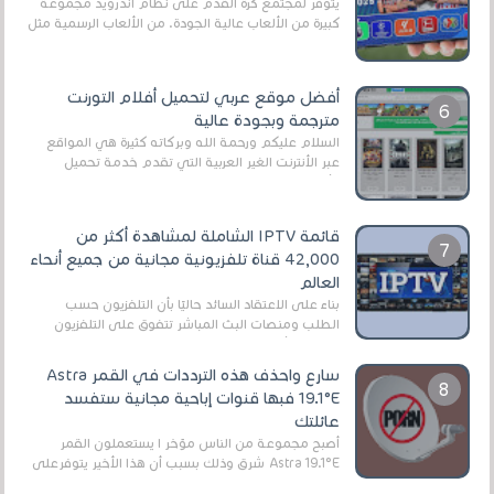
يتوفر لمجتمع كرة القدم على نظام أندرويد مجموعة
كبيرة من الألعاب عالية الجودة. من الألعاب الرسمية مثل
EA Sports FC 26 (المعروفة سابقًا باسم ...
أفضل موقع عربي لتحميل أفلام التورنت
مترجمة وبجودة عالية
السلام عليكم ورحمة الله وبركاته كثيرة هي المواقع
عبر الأنترنت الغير العربية التي تقدم خدمة تحميل
الأفلام على التورنت ، ومعظم هذه المواقع ل...
قائمة IPTV الشاملة لمشاهدة أكثر من
42,000 قناة تلفزيونية مجانية من جميع أنحاء
العالم
بناءً على الاعتقاد السائد حاليًا بأن التلفزيون حسب
الطلب ومنصات البث المباشر تتفوق على التلفزيون
الرقمي الأرضي التقليدي، يُعدّ IPTV-org خيار...
سارع واحذف هذه الترددات في القمر Astra
19.1°E فبها قنوات إباحية مجانية ستفسد
عائلتك
أصبح مجموعة من الناس مؤخر ا يستعملون القمر
Astra 19.1°E شرق وذلك بسبب أن هذا الأخير يتوفرعلى
قنوات مميزة جدا تنقل العديد من البرامج اله...