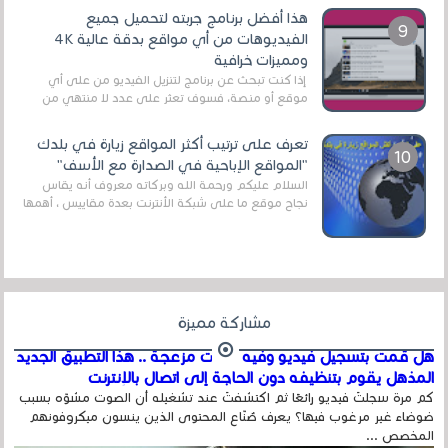
هذا أفضل برنامج جربته لتحميل جميع
الفيديوهات من أي مواقع بدقة عالية 4K
ومميزات خرافية
إذا كنت تبحث عن برنامج لتنزيل الفيديو من على أي
موقع أو منصة، فسوف تعثر على عدد لا منتهي من
الروابط الخاصة بالبرامج والتطبيقات في هذا المج...
تعرف على ترتيب أكثر المواقع زيارة في بلدك
"المواقع الإباحية في الصدارة مع الأسف"
السلام عليكم ورحمة الله وبركاته معروف أنه يقاس
نجاح موقع ما على شبكة الأنترنت بعدة مقاييس ، أهمها
عداد الزائرين للموقع، ويتم معرفة ذلك في...
مشاركة مميزة
هل قمت بتسجيل فيديو وفيه أصوت مزعجة .. هذا التطبيق الجديد
المذهل يقوم بتنظيفه دون الحاجة إلى اتصال بالإنترنت
كم مرة سجلتَ فيديو رائعًا ثم اكتشفتَ عند تشغيله أن الصوت مشوّه بسبب
ضوضاء غير مرغوب فيها؟ يعرف صُنّاع المحتوى الذين ينسون ميكروفونهم
المخصص ...