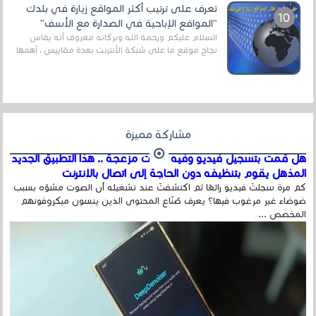
تعرف على ترتيب أكثر المواقع زيارة في بلدك
"المواقع الإباحية في الصدارة مع الأسف"
السلام عليكم ورحمة الله وبركاته معروف أنه يقاس
نجاح موقع ما على شبكة الأنترنت بعدة مقاييس ، أهمها
عداد الزائرين للموقع، ويتم معرفة ذلك في...
مشاركة مميزة
هل قمت بتسجيل فيديو وفيه أصوت مزعجة .. هذا التطبيق الجديد
المذهل يقوم بتنظيفه دون الحاجة إلى اتصال بالإنترنت
كم مرة سجلتَ فيديو رائعًا ثم اكتشفتَ عند تشغيله أن الصوت مشوّه بسبب
ضوضاء غير مرغوب فيها؟ يعرف صُنّاع المحتوى الذين ينسون ميكروفونهم
المخصص ...