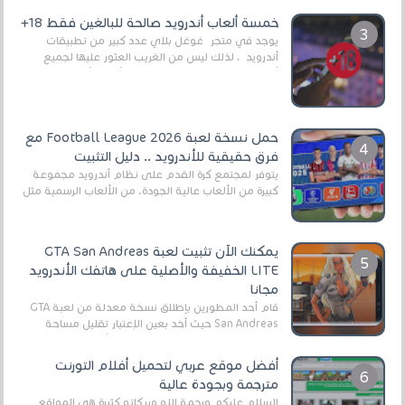
العال...
خمسة ألعاب أندرويد صالحة للبالغين فقط 18+
يوجد في متجر غوغل بلاي عدد كبير من تطبيقات
أندرويد ، لذلك ليس من الغريب العثور عليها لجميع
أنواع الجماهير. هذه المرة نقدم 5 ألعاب أند...
حمل نسخة لعبة Football League 2026 مع
فرق حقيقية للأندرويد .. دليل التثبيت
يتوفر لمجتمع كرة القدم على نظام أندرويد مجموعة
كبيرة من الألعاب عالية الجودة. من الألعاب الرسمية مثل
EA Sports FC 26 (المعروفة سابقًا باسم ...
يمكنك الآن تثبيت لعبة GTA San Andreas
LITE الخفيفة والأصلية على هاتفك الأندرويد
مجانا
قام أحد المطورين بإطلاق نسخة معدلة من لعبة GTA
San Andreas حيث أخد بعين الإعتبار تقليل مساحة
اللعبة وجعلها خفيفة LITE لهواتف الأندرويد ، وق...
أفضل موقع عربي لتحميل أفلام التورنت
مترجمة وبجودة عالية
السلام عليكم ورحمة الله وبركاته كثيرة هي المواقع