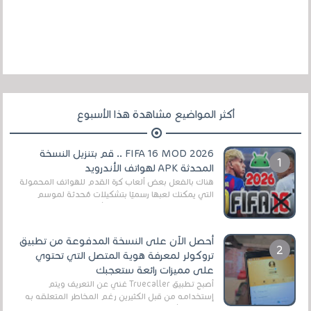
أكثر المواضيع مشاهدة هذا الأسبوع
FIFA 16 MOD 2026 .. قم بتنزيل النسخة
المحدثة APK لهواتف الأندرويد
هناك بالفعل بعض ألعاب كرة القدم للهواتف المحمولة
التي يمكنك لعبها رسميًا بتشكيلات مُحدثة لموسم
2025/2026v ومثال على ذلك ألعاب مثل EA Sports ...
أحصل الآن على النسخة المدفوعة من تطبيق
تروكولر لمعرفة هوية المتصل التي تحتوي
على مميزات رائعة ستعجبك
أصبح تطبيق Truecaller غني عن التعريف ويتم
إستخدامه من قبل الكثيرين رغم المخاطر المتعلقه به
وذلك من أجل التخلص من المضايقات الكثيرة في