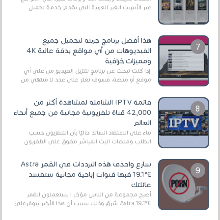
عبر الأنترنت الغير العربية التي تقدم خدمة تحميل
الأفلام على التورنت ، ومعظم هذه المواقع ل...
هذا أفضل برنامج جربته لتحميل جميع
الفيديوهات من أي مواقع بدقة عالية 4K
ومميزات خرافية
إذا كنت تبحث عن برنامج لتنزيل الفيديو من على أي
موقع أو منصة، فسوف تعثر على عدد لا منتهي من
الروابط الخاصة بالبرامج والتطبيقات في هذا المج...
قائمة IPTV الشاملة لمشاهدة أكثر من
42,000 قناة تلفزيونية مجانية من جميع أنحاء
العالم
بناءً على الاعتقاد السائد حاليًا بأن التلفزيون حسب
الطلب ومنصات البث المباشر تتفوق على التلفزيون
الرقمي الأرضي التقليدي، يُعدّ IPTV-org خيار...
سارع واحذف هذه الترددات في القمر Astra
19.1°E فبها قنوات إباحية مجانية ستفسد
عائلتك
أصبح مجموعة من الناس مؤخر ا يستعملون القمر
Astra 19.1°E شرق وذلك بسبب أن هذا الأخير يتوفرعلى
قنوات مميزة جدا تنقل العديد من البرامج اله...