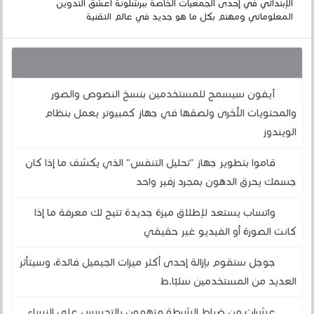
الإبتدائي في إحدى الجمعيات الخاصة ببرشلونة أعشق التدوين
المعلوماتي ومهتم بكل ما هو جديد في عالم التقنية
قد يهمك أيضا :
آيفون سيسمح للمستخدمين بنسخ النصوص والصور
والمحتويات الأخرى ولصقها في جهاز كمبيوتر يعمل بنظام
الويندوز
قاموا بتطوير جهاز "تحليل التنفس" الذي يكشف ما إذا كان
جسمك يحرق الدهون بمجرد زفير واحد
واتساب يستعد لإطلاق ميزة جديدة تتيح لك معرفة ما إذا
كانت الصورة أو الفيديو غير حقيقي
جوجل ستقوم بإزالة إحدى أكثر ميزات الجيميل فائدة، وسيتأثر
العديد من المستخدمين سلبًا.ط
عشرات من ضباط الشرطة متهمون بالتجسس على النساء