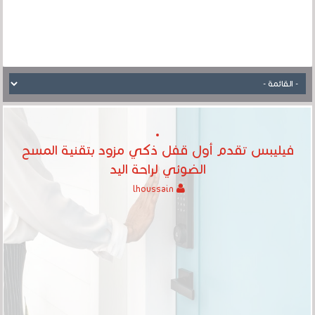
فيليبس تقدم أول قفل ذكي مزود بتقنية المسح
الضوئي لراحة اليد
lhoussain