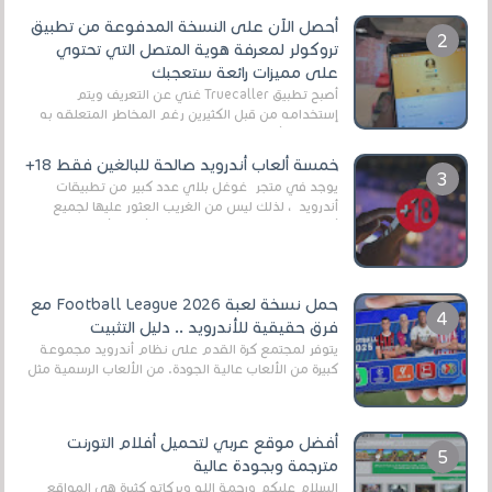
أحصل الآن على النسخة المدفوعة من تطبيق
تروكولر لمعرفة هوية المتصل التي تحتوي
على مميزات رائعة ستعجبك
أصبح تطبيق Truecaller غني عن التعريف ويتم
إستخدامه من قبل الكثيرين رغم المخاطر المتعلقه به
وذلك من أجل التخلص من المضايقات الكثيرة في
العال...
خمسة ألعاب أندرويد صالحة للبالغين فقط 18+
يوجد في متجر غوغل بلاي عدد كبير من تطبيقات
أندرويد ، لذلك ليس من الغريب العثور عليها لجميع
أنواع الجماهير. هذه المرة نقدم 5 ألعاب أند...
حمل نسخة لعبة Football League 2026 مع
فرق حقيقية للأندرويد .. دليل التثبيت
يتوفر لمجتمع كرة القدم على نظام أندرويد مجموعة
كبيرة من الألعاب عالية الجودة. من الألعاب الرسمية مثل
EA Sports FC 26 (المعروفة سابقًا باسم ...
أفضل موقع عربي لتحميل أفلام التورنت
مترجمة وبجودة عالية
السلام عليكم ورحمة الله وبركاته كثيرة هي المواقع