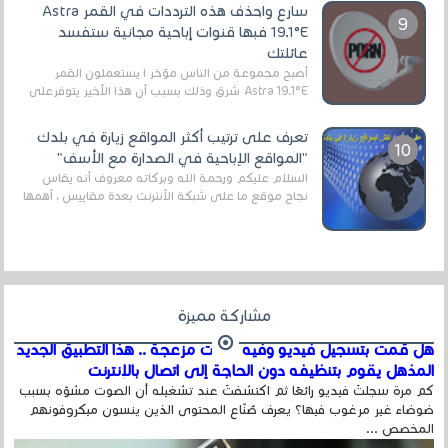
سارع واحذف هذه الترددات في القمر Astra
19.1°E فبها قنوات إباحية مجانية ستفسد
عائلتك
أصبح مجموعة من الناس مؤخر ا يستعملون القمر
Astra 19.1°E شرق وذلك بسبب أن هذا الأخير يتوفرعلى
قنوات مميزة جدا تنقل العديد من البرامج اله...
تعرف على ترتيب أكثر المواقع زيارة في بلدك
"المواقع الإباحية في الصدارة مع الأسف"
السلام عليكم ورحمة الله وبركاته معروف أنه يقاس
نجاح موقع ما على شبكة الأنترنت بعدة مقاييس ، أهمها
عداد الزائرين للموقع، ويتم معرفة ذلك في...
مشاركة مميزة
هل قمت بتسجيل فيديو وفيه أصوت مزعجة .. هذا التطبيق الجديد
المذهل يقوم بتنظيفه دون الحاجة إلى اتصال بالإنترنت
كم مرة سجلتَ فيديو رائعًا ثم اكتشفتَ عند تشغيله أن الصوت مشوّه بسبب
ضوضاء غير مرغوب فيها؟ يعرف صُنّاع المحتوى الذين ينسون ميكروفونهم
المخصص ...