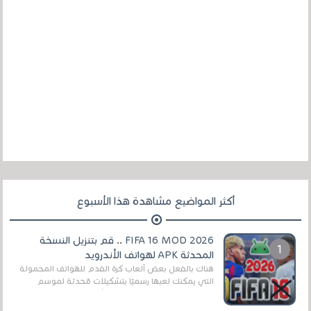
أكثر المواضيع مشاهدة هذا الأسبوع
FIFA 16 MOD 2026 .. قم بتنزيل النسخة
المحدثة APK لهواتف الأندرويد
هناك بالفعل بعض ألعاب كرة القدم للهواتف المحمولة
التي يمكنك لعبها رسميًا بتشكيلات مُحدثة لموسم
2025/2026v ومثال على ذلك ألعاب مثل EA Sports ...