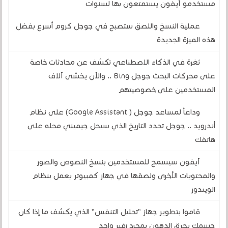
مستخدمو آيفون يستمتعون بها لسنوات
عملية النسخ واللصق ستصبح في جوجل كروم أسرع بفضل
هذه الميزة الجديدة
ثغرة في الذكاء الاصطناعي تكشف عن محادثات خاصة
على محركات البحث جوجل Bing .. والآن يخشى آلاف
المستخدمين على خصوصيتهم
وداعاً لمساعد جوجل ( Google Assistant) على نظام
أندرويد .. جوجل تحدد التاريخ الذي سيحل جيميني محله على
هاتفك
آيفون سيسمح للمستخدمين بنسخ النصوص والصور
والمحتويات الأخرى ولصقها في جهاز كمبيوتر يعمل بنظام
الويندوز
قاموا بتطوير جهاز "تحليل التنفس" الذي يكشف ما إذا كان
جسمك يحرق الدهون بمجرد زفير واحد