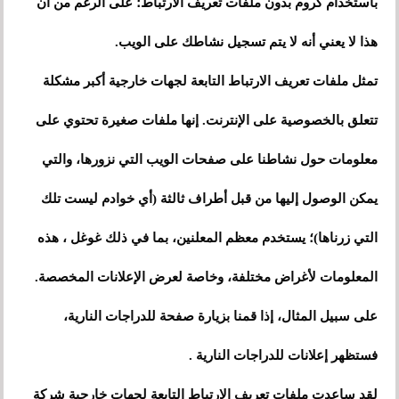
باستخدام كروم بدون ملفات تعريف الارتباط؛ على الرغم من أن
هذا لا يعني أنه لا يتم تسجيل نشاطك على الويب.
تمثل ملفات تعريف الارتباط التابعة لجهات خارجية أكبر مشكلة
تتعلق بالخصوصية على الإنترنت. إنها ملفات صغيرة تحتوي على
معلومات حول نشاطنا على صفحات الويب التي نزورها، والتي
يمكن الوصول إليها من قبل أطراف ثالثة (أي خوادم ليست تلك
التي زرناها)؛ يستخدم معظم المعلنين، بما في ذلك غوغل ، هذه
المعلومات لأغراض مختلفة، وخاصة لعرض الإعلانات المخصصة.
على سبيل المثال، إذا قمنا بزيارة صفحة للدراجات النارية،
فستظهر إعلانات للدراجات النارية .
لقد ساعدت ملفات تعريف الارتباط التابعة لجهات خارجية شركة