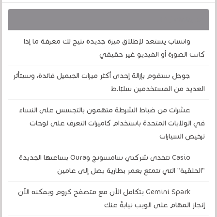
قد يهمك أيضا :
واتساب يستعد لإطلاق ميزة جديدة تتيح لك معرفة ما إذا
كانت الصورة أو الفيديو غير حقيقي
جوجل ستقوم بإزالة إحدى أكثر ميزات الجيميل فائدة، وسيتأثر
العديد من المستخدمين سلبًا.ط
عشرات من ضباط الشرطة متهمون بالتجسس على النساء
في الولايات المتحدة باستخدام كاميرات التعرف على لوحات
ترخيص السيارات
Casio تتحدى شركتي سامسونج وOura بساعتها الجديدة
"الحلقية" التي تتمتع بعمر بطارية يصل إلى عامين
Gemini Spark يتكامل الآن مع متصفح كروم ويمكنه الآن
إنجاز المهام على الويب نيابةً عنك