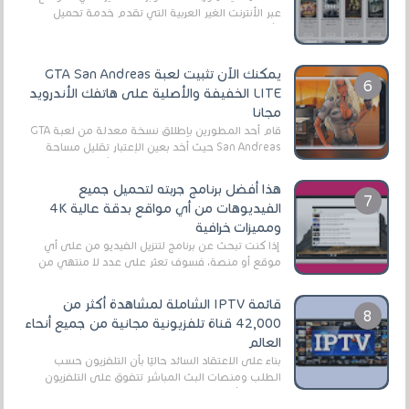
عبر الأنترنت الغير العربية التي تقدم خدمة تحميل
الأفلام على التورنت ، ومعظم هذه المواقع ل...
يمكنك الآن تثبيت لعبة GTA San Andreas
LITE الخفيفة والأصلية على هاتفك الأندرويد
مجانا
قام أحد المطورين بإطلاق نسخة معدلة من لعبة GTA
San Andreas حيث أخد بعين الإعتبار تقليل مساحة
اللعبة وجعلها خفيفة LITE لهواتف الأندرويد ، وق...
هذا أفضل برنامج جربته لتحميل جميع
الفيديوهات من أي مواقع بدقة عالية 4K
ومميزات خرافية
إذا كنت تبحث عن برنامج لتنزيل الفيديو من على أي
موقع أو منصة، فسوف تعثر على عدد لا منتهي من
الروابط الخاصة بالبرامج والتطبيقات في هذا المج...
قائمة IPTV الشاملة لمشاهدة أكثر من
42,000 قناة تلفزيونية مجانية من جميع أنحاء
العالم
بناءً على الاعتقاد السائد حاليًا بأن التلفزيون حسب
الطلب ومنصات البث المباشر تتفوق على التلفزيون
الرقمي الأرضي التقليدي، يُعدّ IPTV-org خيار...