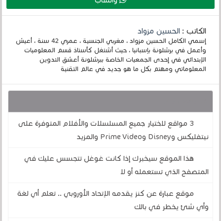
واتساب
الكاتب :
الحسين مزواد
إسمي الكامل الحسين مزواد ، مغربي الجنسية ، عمري 42 سنة ، أعيش
وأعمل في برشلونة بإسبانيا ، حيث أشتغل كأستاذ قسم المعلوميات
الإبتدائي في إحدى الجمعيات الخاصة ببرشلونة أعشق التدوين
المعلوماتي ومهتم بكل ما هو جديد في عالم التقنية
قد يهمك أيضا :
3 مواقع لاختيار جميع المسلسلات والأفلام المتوفرة على
نيتفليكس وDisney وPrime Video والمزيد
هذا الموقع سيخبرك إذا كانت غوغل تتجسس عليك في
المتصفح الذي تستعمله أو لا
موقع عبارة عن كنز يقدمه الإتحاد الأوروبي .. تعلم أي لغة
وأي شئ يخطر في بالك