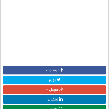
فيسبوك
تويتر
جوجل +
لينكدين