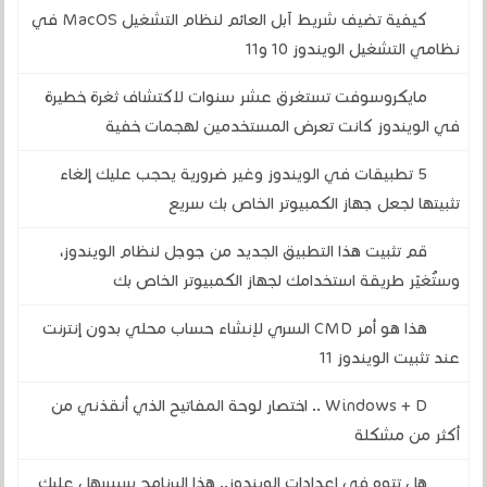
كيفية تضيف شريط آبل العائم لنظام التشغيل MacOS في
نظامي التشغيل الويندوز 10 و11
مايكروسوفت تستغرق عشر سنوات لاكتشاف ثغرة خطيرة
في الويندوز كانت تعرض المستخدمين لهجمات خفية
5 تطبيقات في الويندوز وغير ضرورية يحجب عليك إلغاء
تثبيتها لجعل جهاز الكمبيوتر الخاص بك سريع
قم تثبيت هذا التطبيق الجديد من جوجل لنظام الويندوز،
وستُغيّر طريقة استخدامك لجهاز الكمبيوتر الخاص بك
هذا هو أمر CMD السري لإنشاء حساب محلي بدون إنترنت
عند تثبيت الويندوز 11
Windows + D .. اختصار لوحة المفاتيح الذي أنقذني من
أكثر من مشكلة
هل تتوه في إعدادات الويندوز.. هذا البرنامج سيسهل عليك