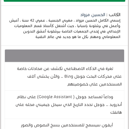
الكاتب :
الحسين مزواد
إسمي الكامل الحسين مزواد ، مغربي الجنسية ، عمري 42 سنة ، أعيش
وأعمل في برشلونة بإسبانيا ، حيث أشتغل كأستاذ قسم المعلوميات
الإبتدائي في إحدى الجمعيات الخاصة ببرشلونة أعشق التدوين
المعلوماتي ومهتم بكل ما هو جديد في عالم التقنية
قد يهمك أيضا :
ثغرة في الذكاء الاصطناعي تكشف عن محادثات خاصة
على محركات البحث جوجل Bing .. والآن يخشى آلاف
المستخدمين على خصوصيتهم
وداعاً لمساعد جوجل ( Google Assistant) على نظام
أندرويد .. جوجل تحدد التاريخ الذي سيحل جيميني محله على
هاتفك
آيفون سيسمح للمستخدمين بنسخ النصوص والصور