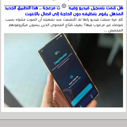
هل قمت بتسجيل فيديو وفيه أصوت مزعجة .. هذا التطبيق الجديد
المذهل يقوم بتنظيفه دون الحاجة إلى اتصال بالإنترنت
كم مرة سجلتَ فيديو رائعًا ثم اكتشفتَ عند تشغيله أن الصوت مشوّه بسبب
ضوضاء غير مرغوب فيها؟ يعرف صُنّاع المحتوى الذين ينسون ميكروفونهم
المخصص ...