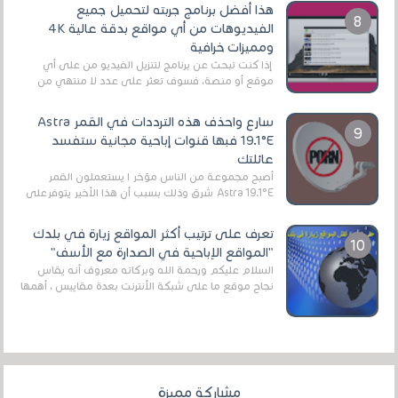
هذا أفضل برنامج جربته لتحميل جميع
الفيديوهات من أي مواقع بدقة عالية 4K
ومميزات خرافية
إذا كنت تبحث عن برنامج لتنزيل الفيديو من على أي
موقع أو منصة، فسوف تعثر على عدد لا منتهي من
الروابط الخاصة بالبرامج والتطبيقات في هذا المج...
سارع واحذف هذه الترددات في القمر Astra
19.1°E فبها قنوات إباحية مجانية ستفسد
عائلتك
أصبح مجموعة من الناس مؤخر ا يستعملون القمر
Astra 19.1°E شرق وذلك بسبب أن هذا الأخير يتوفرعلى
قنوات مميزة جدا تنقل العديد من البرامج اله...
تعرف على ترتيب أكثر المواقع زيارة في بلدك
"المواقع الإباحية في الصدارة مع الأسف"
السلام عليكم ورحمة الله وبركاته معروف أنه يقاس
نجاح موقع ما على شبكة الأنترنت بعدة مقاييس ، أهمها
عداد الزائرين للموقع، ويتم معرفة ذلك في...
مشاركة مميزة