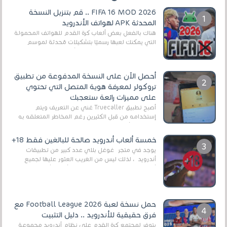
FIFA 16 MOD 2026 .. قم بتنزيل النسخة
المحدثة APK لهواتف الأندرويد
هناك بالفعل بعض ألعاب كرة القدم للهواتف المحمولة
التي يمكنك لعبها رسميًا بتشكيلات مُحدثة لموسم
2025/2026v ومثال على ذلك ألعاب مثل EA Sports ...
أحصل الآن على النسخة المدفوعة من تطبيق
تروكولر لمعرفة هوية المتصل التي تحتوي
على مميزات رائعة ستعجبك
أصبح تطبيق Truecaller غني عن التعريف ويتم
إستخدامه من قبل الكثيرين رغم المخاطر المتعلقه به
وذلك من أجل التخلص من المضايقات الكثيرة في
العال...
خمسة ألعاب أندرويد صالحة للبالغين فقط 18+
يوجد في متجر غوغل بلاي عدد كبير من تطبيقات
أندرويد ، لذلك ليس من الغريب العثور عليها لجميع
أنواع الجماهير. هذه المرة نقدم 5 ألعاب أند...
حمل نسخة لعبة Football League 2026 مع
فرق حقيقية للأندرويد .. دليل التثبيت
يتوفر لمجتمع كرة القدم على نظام أندرويد مجموعة