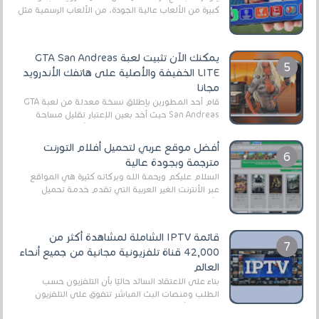
كبيرة من الألعاب عالية الجودة. من الألعاب الرسمية مثل
EA Sports FC 26 (المعروفة سابقًا باسم ...
يمكنك الآن تثبيت لعبة GTA San Andreas
LITE الخفيفة والأصلية على هاتفك الأندرويد
مجانا
قام أحد المطورين بإطلاق نسخة معدلة من لعبة GTA
San Andreas حيث أخد بعين الإعتبار تقليل مساحة
اللعبة وجعلها خفيفة LITE لهواتف الأندرويد ، وق...
أفضل موقع عربي لتحميل أفلام التورنت
مترجمة وبجودة عالية
السلام عليكم ورحمة الله وبركاته كثيرة هي المواقع
عبر الأنترنت الغير العربية التي تقدم خدمة تحميل
الأفلام على التورنت ، ومعظم هذه المواقع ل...
قائمة IPTV الشاملة لمشاهدة أكثر من
42,000 قناة تلفزيونية مجانية من جميع أنحاء
العالم
بناءً على الاعتقاد السائد حاليًا بأن التلفزيون حسب
الطلب ومنصات البث المباشر تتفوق على التلفزيون
الرقمي الأرضي التقليدي، يُعدّ IPTV-org خيار...