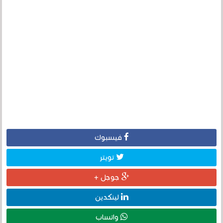
فيسبوك
تويتر
جوجل +
لينكدين
واتساب