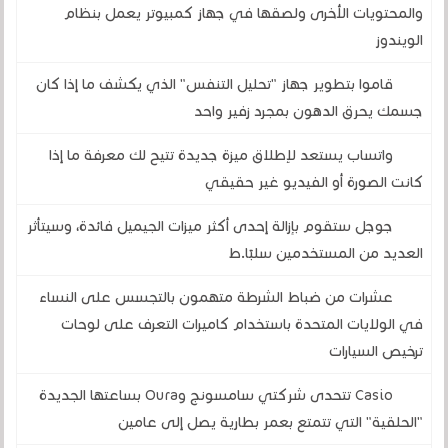
والمحتويات الأخرى ولصقها في جهاز كمبيوتر يعمل بنظام
الويندوز
قاموا بتطوير جهاز "تحليل التنفس" الذي يكشف ما إذا كان
جسمك يحرق الدهون بمجرد زفير واحد
واتساب يستعد لإطلاق ميزة جديدة تتيح لك معرفة ما إذا
كانت الصورة أو الفيديو غير حقيقي
جوجل ستقوم بإزالة إحدى أكثر ميزات الجيميل فائدة، وسيتأثر
العديد من المستخدمين سلبًا.ط
عشرات من ضباط الشرطة متهمون بالتجسس على النساء
في الولايات المتحدة باستخدام كاميرات التعرف على لوحات
ترخيص السيارات
Casio تتحدى شركتي سامسونج وOura بساعتها الجديدة
"الحلقية" التي تتمتع بعمر بطارية يصل إلى عامين