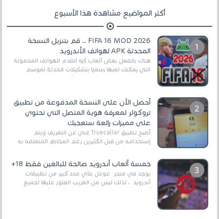
أكثر المواضيع مشاهدة هذا الأسبوع
FIFA 16 MOD 2026 .. قم بتنزيل النسخة
المحدثة APK لهواتف الأندرويد
هناك بالفعل بعض ألعاب كرة القدم للهواتف المحمولة
التي يمكنك لعبها رسميًا بتشكيلات مُحدثة لموسم
2025/2026v ومثال على ذلك ألعاب مثل EA Sports ...
أحصل الآن على النسخة المدفوعة من تطبيق
تروكولر لمعرفة هوية المتصل التي تحتوي
على مميزات رائعة ستعجبك
أصبح تطبيق Truecaller غني عن التعريف ويتم
إستخدامه من قبل الكثيرين رغم المخاطر المتعلقه به
وذلك من أجل التخلص من المضايقات الكثيرة في
العال...
خمسة ألعاب أندرويد صالحة للبالغين فقط 18+
يوجد في متجر غوغل بلاي عدد كبير من تطبيقات
أندرويد ، لذلك ليس من الغريب العثور عليها لجميع
أنواع الجماهير. هذه المرة نقدم 5 ألعاب أند...