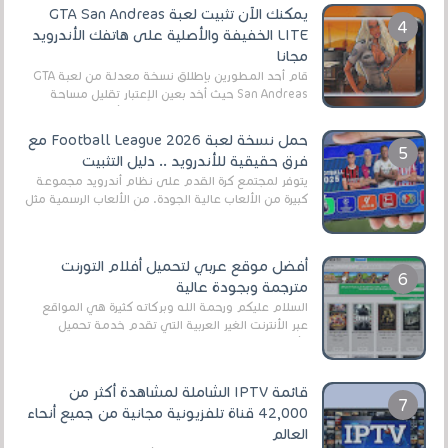
يمكنك الآن تثبيت لعبة GTA San Andreas
LITE الخفيفة والأصلية على هاتفك الأندرويد
مجانا
قام أحد المطورين بإطلاق نسخة معدلة من لعبة GTA
San Andreas حيث أخد بعين الإعتبار تقليل مساحة
اللعبة وجعلها خفيفة LITE لهواتف الأندرويد ، وق...
حمل نسخة لعبة Football League 2026 مع
فرق حقيقية للأندرويد .. دليل التثبيت
يتوفر لمجتمع كرة القدم على نظام أندرويد مجموعة
كبيرة من الألعاب عالية الجودة. من الألعاب الرسمية مثل
EA Sports FC 26 (المعروفة سابقًا باسم ...
أفضل موقع عربي لتحميل أفلام التورنت
مترجمة وبجودة عالية
السلام عليكم ورحمة الله وبركاته كثيرة هي المواقع
عبر الأنترنت الغير العربية التي تقدم خدمة تحميل
الأفلام على التورنت ، ومعظم هذه المواقع ل...
قائمة IPTV الشاملة لمشاهدة أكثر من
42,000 قناة تلفزيونية مجانية من جميع أنحاء
العالم