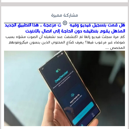
مشاركة مميزة
هل قمت بتسجيل فيديو وفيه أصوت مزعجة .. هذا التطبيق الجديد
المذهل يقوم بتنظيفه دون الحاجة إلى اتصال بالإنترنت
كم مرة سجلتَ فيديو رائعًا ثم اكتشفتَ عند تشغيله أن الصوت مشوّه بسبب
ضوضاء غير مرغوب فيها؟ يعرف صُنّاع المحتوى الذين ينسون ميكروفونهم
المخصص ...