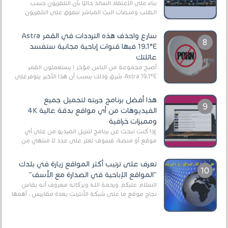
بناءً على الاعتقاد السائد حاليًا بأن التلفزيون حسب
الطلب ومنصات البث المباشر تتفوق على التلفزيون
الرقمي الأرضي التقليدي، يُعدّ IPTV-org خيار...
سارع واحذف هذه الترددات في القمر Astra
19.1°E فبها قنوات إباحية مجانية ستفسد
عائلتك
أصبح مجموعة من الناس مؤخر ا يستعملون القمر
Astra 19.1°E شرق وذلك بسبب أن هذا الأخير يتوفرعلى
قنوات مميزة جدا تنقل العديد من البرامج اله...
هذا أفضل برنامج جربته لتحميل جميع
الفيديوهات من أي مواقع بدقة عالية 4K
ومميزات خرافية
إذا كنت تبحث عن برنامج لتنزيل الفيديو من على أي
موقع أو منصة، فسوف تعثر على عدد لا منتهي من
الروابط الخاصة بالبرامج والتطبيقات في هذا المج...
تعرف على ترتيب أكثر المواقع زيارة في بلدك
"المواقع الإباحية في الصدارة مع الأسف"
السلام عليكم ورحمة الله وبركاته معروف أنه يقاس
نجاح موقع ما على شبكة الأنترنت بعدة مقاييس ، أهمها
عداد الزائرين للموقع، ويتم معرفة ذلك في...