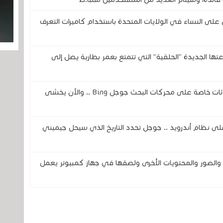
 النساء في الولايات المتحدة باستخدام كاميرات التعرف
تحدى شركتي سامسونج وOura بساعتها الجديدة "الحلقية" التي تتمتع بعمر بطارية يصل إلى
ثغرة في الذكاء الاصطناعي تكشف عن محادثات خاصة على محركات البحث جوجل Bing .. والآن يخشى
اً لمساعد جوجل ( Google Assistant) على نظام أندرويد .. جوجل تحدد التاريخ الذي سيحل جيميني
صور والمحتويات الأخرى ولصقها في جهاز كمبيوتر يعمل