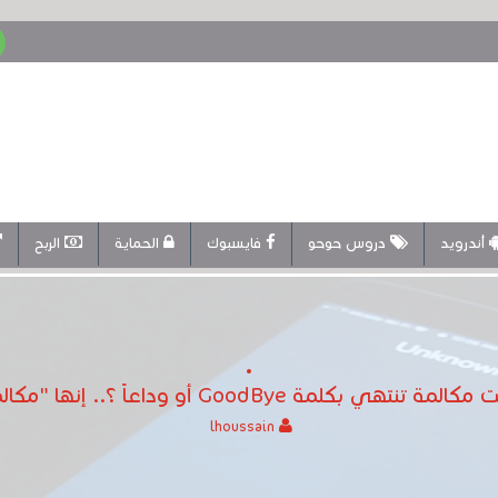
أندرويد
دروس حوحو
فايسبوك
الحماية
الربح
نتهي بكلمة GoodBye أو وداعاً ؟.. إنها "مكالمة آلية"
lhoussain