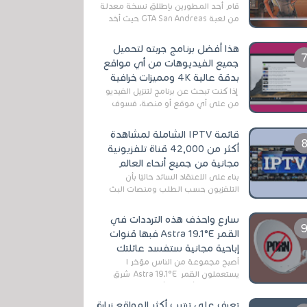
قام أحد المطورين بإطلاق نسخة معدلة
من لعبة GTA San Andreas حيث أخد
بعين الإعتبار تقليل مساحة اللعبة
وجعلها خفيفة LITE لهواتف الأندرويد ،
هذا أفضل برنامج جربته لتحميل
وق...
جميع الفيديوهات من أي مواقع
بدقة عالية 4K ومميزات خرافية
إذا كنت تبحث عن برنامج لتنزيل الفيديو
من على أي موقع أو منصة، فسوف
تعثر على عدد لا منتهي من الروابط
الخاصة بالبرامج والتطبيقات في هذا
قائمة IPTV الشاملة لمشاهدة
المج...
أكثر من 42,000 قناة تلفزيونية
مجانية من جميع أنحاء العالم
بناءً على الاعتقاد السائد حاليًا بأن
التلفزيون حسب الطلب ومنصات البث
المباشر تتفوق على التلفزيون الرقمي
الأرضي التقليدي، يُعدّ IPTV-org خيار...
سارع واحذف هذه الترددات في
القمر Astra 19.1°E فبها قنوات
إباحية مجانية ستفسد عائلتك
أصبح مجموعة من الناس مؤخر ا
يستعملون القمر Astra 19.1°E شرق
وذلك بسبب أن هذا الأخير يتوفرعلى
قنوات مميزة جدا تنقل العديد من البرامج
تعرف على ترتيب أكثر المواقع زيارة