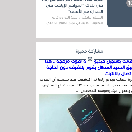
اله...
في بلدك "المواقع الإباحية في
الصدارة مع الأسف"
السلام عليكم ورحمة الله وبركاته
معروف أنه يقاس نجاح موقع ما على
شبكة الأنترنت بعدة مقاييس ، أهمها
عداد الزائرين للموقع، ويتم معرفة ذلك
في...
مشاركة مميزة
مت بتسجيل فيديو وفيه أصوت مزعجة .. هذا
بيق الجديد المذهل يقوم بتنظيفه دون الحاجة
تصال بالإنترنت
ة سجلتَ فيديو رائعًا ثم اكتشفتَ عند تشغيله أن الصوت
 بسبب ضوضاء غير مرغوب فيها؟ يعرف صُنّاع المحتوى
 ينسون ميكروفونهم المخصص ...