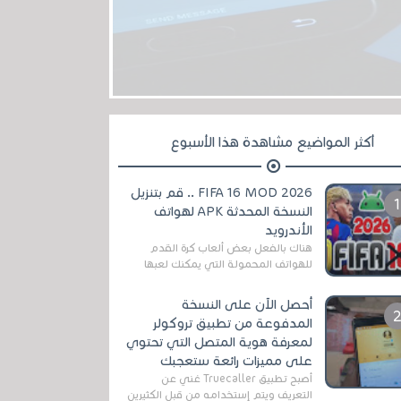
أكثر المواضيع مشاهدة هذا الأسبوع
FIFA 16 MOD 2026 .. قم بتنزيل
النسخة المحدثة APK لهواتف
الأندرويد
هناك بالفعل بعض ألعاب كرة القدم
للهواتف المحمولة التي يمكنك لعبها
رسميًا بتشكيلات مُحدثة لموسم
2025/2026v ومثال على ذلك ألعاب
أحصل الآن على النسخة
مثل EA Sports ...
المدفوعة من تطبيق تروكولر
لمعرفة هوية المتصل التي تحتوي
على مميزات رائعة ستعجبك
أصبح تطبيق Truecaller غني عن
التعريف ويتم إستخدامه من قبل الكثيرين