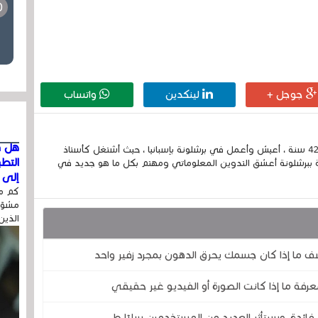
جوجل +
لينكدين
واتساب
هل ق
إسمي الكامل الحسين مزواد ، مغربي الجنسية ، عمري 42 سنة ، أعيش وأعمل في برشلونة بإسبانيا ، حيث أشتغل كأستاذ
التط
 ببرشلونة أعشق التدوين المعلوماتي ومهتم بكل ما هو جديد في
إلى ا
كم مر
مشوّه
الذين
ف ما إذا كان جسمك يحرق الدهون بمجرد زفير واحد
رفة ما إذا كانت الصورة أو الفيديو غير حقيقي
فائدة، وسيتأثر العديد من المستخدمين سلبًا.ط