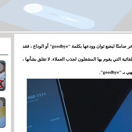
إذا سبق لك أن تلقيت مكالمة ظل فيها الطرف الآخر صامتًا لبضع ثوان وودعها بكلمة "goodbye" أو الوداع ، فقد
ائية التي يقوم بها المشغلون لجذب العملاء. لا تقلق بشأنها ،
goodb".