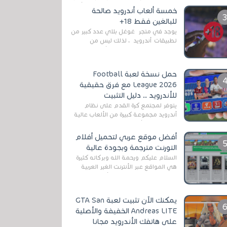
رغم المخاطر المتعلقه به وذلك من أجل
خمسة ألعاب أندرويد صالحة
التخلص من المضايقات الكثيرة في
للبالغين فقط 18+
العال...
يوجد في متجر غوغل بلاي عدد كبير من
تطبيقات أندرويد ، لذلك ليس من
الغريب العثور عليها لجميع أنواع
الجماهير. هذه المرة نقدم 5 ألعاب أند...
حمل نسخة لعبة Football
League 2026 مع فرق حقيقية
للأندرويد .. دليل التثبيت
يتوفر لمجتمع كرة القدم على نظام
أندرويد مجموعة كبيرة من الألعاب عالية
الجودة. من الألعاب الرسمية مثل EA
Sports FC 26 (المعروفة سابقًا باسم ...
أفضل موقع عربي لتحميل أفلام
التورنت مترجمة وبجودة عالية
السلام عليكم ورحمة الله وبركاته كثيرة
هي المواقع عبر الأنترنت الغير العربية
التي تقدم خدمة تحميل الأفلام على
التورنت ، ومعظم هذه المواقع ل...
يمكنك الآن تثبيت لعبة GTA San
Andreas LITE الخفيفة والأصلية
على هاتفك الأندرويد مجانا