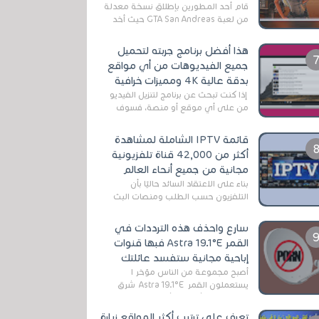
قام أحد المطورين بإطلاق نسخة معدلة
من لعبة GTA San Andreas حيث أخد
بعين الإعتبار تقليل مساحة اللعبة
وجعلها خفيفة LITE لهواتف الأندرويد ،
هذا أفضل برنامج جربته لتحميل
وق...
جميع الفيديوهات من أي مواقع
بدقة عالية 4K ومميزات خرافية
إذا كنت تبحث عن برنامج لتنزيل الفيديو
من على أي موقع أو منصة، فسوف
تعثر على عدد لا منتهي من الروابط
الخاصة بالبرامج والتطبيقات في هذا
قائمة IPTV الشاملة لمشاهدة
المج...
أكثر من 42,000 قناة تلفزيونية
مجانية من جميع أنحاء العالم
بناءً على الاعتقاد السائد حاليًا بأن
التلفزيون حسب الطلب ومنصات البث
المباشر تتفوق على التلفزيون الرقمي
الأرضي التقليدي، يُعدّ IPTV-org خيار...
سارع واحذف هذه الترددات في
القمر Astra 19.1°E فبها قنوات
إباحية مجانية ستفسد عائلتك
أصبح مجموعة من الناس مؤخر ا
يستعملون القمر Astra 19.1°E شرق
وذلك بسبب أن هذا الأخير يتوفرعلى
قنوات مميزة جدا تنقل العديد من البرامج
تعرف على ترتيب أكثر المواقع زيارة