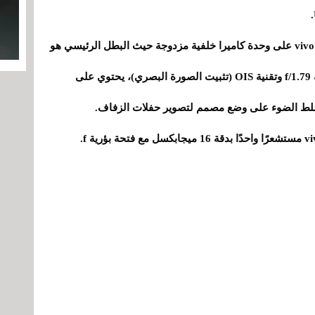
في قسم التصوير الفوتوغرافي، يعتمد هاتف vivo Y200 على وحدة كاميرا خلفية مزدوجة حيث البطل الرئيسي هو
مستشعر رئيسي بدقة 64 ميجابكسل مع فتحة بؤرية f/1.79 وتقنية OIS (تثبيت الصورة البصري)، يحتوي على
نسلط الضوء على وضع مصمم لتصوير حفلات الزفاف.