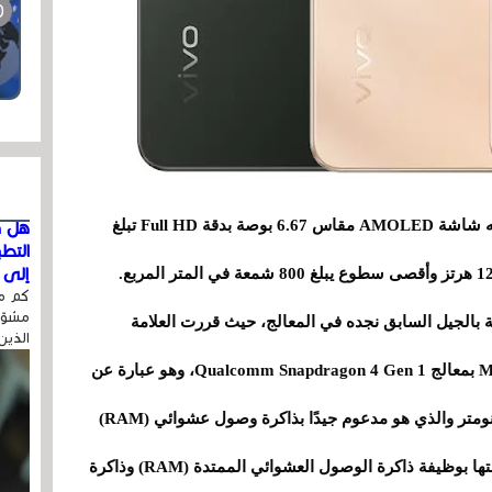
إذا ركزنا على ميزاته، يبرز هاتف vivo Y200 بامتلاكه شاشة AMOLED مقاس 6.67 بوصة بدقة Full HD تبلغ
هل ق
التط
إلى ا
كم مر
مشوّه
رات الرئيسية في هاتف vivo Y200 مقارنة بالجيل السابق نجده في المعالج، حيث قررت العلامة
الذين
التجارية الصينية استبدال MediaTek Dimensity 900 بمعالج Qualcomm Snapdragon 4 Gen 1، وهو عبارة عن
مجموعة شرائح ثمانية النواة تم تصنيعها بتقنية 6 نانومتر والذي هو مدعوم جيدًا بذاكرة وصول عشوائي (RAM)
سعة 8 جيجابايت من نوع LPDDR5X يمكن مضاعفتها بوظيفة ذاكرة الوصول العشوائي الممتدة (RAM) وذاكرة