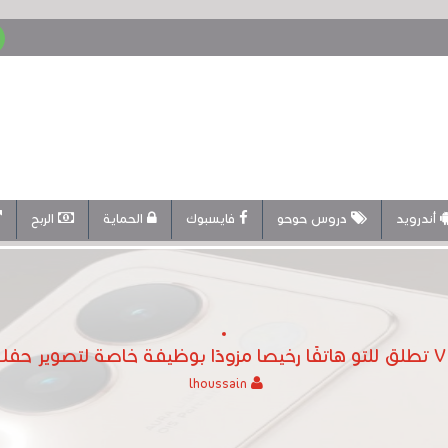
أندرويد
دروس حوحو
فايسبوك
الحماية
الربح
lhoussain