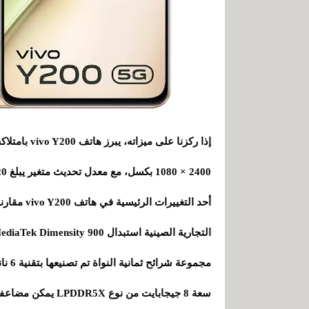
2400 × 1080 بكسل، مع معدل تحديث متغير يبلغ 120 هرتز وأقصى سطوع يبلغ 800 شمعة في المتر المربع.
أحد التغيي