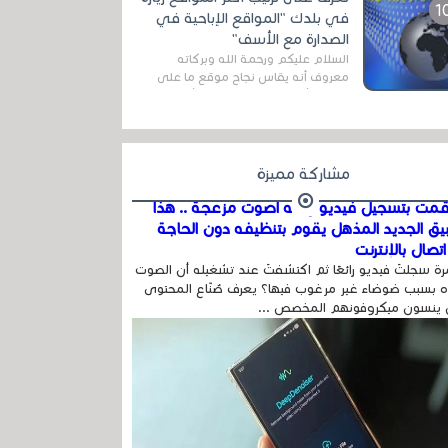
اله...
في بلدك "المواقع الإباحية في
الصدارة مع الأسف"
السلام عليكم ورحمة الله وبركاته
معروف أنه يقاس نجاح موقع ما على
شبكة الأنترنت بعدة مقاييس ، أهمها
عداد الزائرين للموقع، ويتم معرفة ذلك
في...
مشاركة مميزة
مت بتسجيل فيديو وفيه أصوت مزعجة .. هذا
بيق الجديد المذهل يقوم بتنظيفه دون الحاجة
تصال بالإنترنت
ة سجلتَ فيديو رائعًا ثم اكتشفتَ عند تشغيله أن الصوت
 بسبب ضوضاء غير مرغوب فيها؟ يعرف صُنّاع المحتوى
 ينسون ميكروفونهم المخصص ...