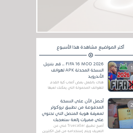
أكثر المواضيع مشاهدة هذا الأسبوع
FIFA 16 MOD 2026 .. قم بتنزيل
النسخة المحدثة APK لهواتف
الأندرويد
هناك بالفعل بعض ألعاب كرة القدم
للهواتف المحمولة التي يمكنك لعبها
رسميًا بتشكيلات مُحدثة لموسم
2025/2026v ومثال على ذلك ألعاب
أحصل الآن على النسخة
مثل EA Sports ...
المدفوعة من تطبيق تروكولر
لمعرفة هوية المتصل التي تحتوي
على مميزات رائعة ستعجبك
أصبح تطبيق Truecaller غني عن
التعريف ويتم إستخدامه من قبل الكثيرين