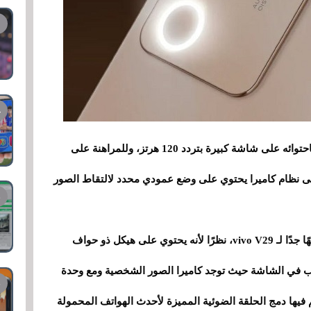
Vivo Y200 عبارة عن هاتف متوسط المدى يتميز باحتوائه على شاشة كبيرة بتردد 120 هرتز، وللمراهنة على
 على نظام كاميرا يحتوي على وضع عمودي محدد لالتقاط الصور
على مستوى التصميم، يبدو هاتف vivo Y200 مشابهًا جدًا لـ vivo V29، نظرًا لأنه يحتوي على هيكل ذو حواف
قب في الشاشة حيث توجد كاميرا الصور الشخصية ومع وحدة
م فيها دمج الحلقة الضوئية المميزة لأحدث الهواتف المحمولة