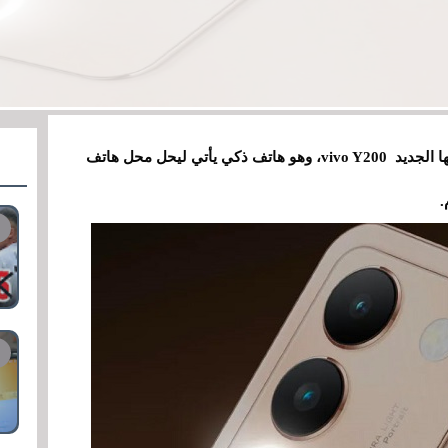
قدمت العلامة التجارية الصينية Vivo في الهند هاتفها الجديد vivo Y200، وهو هاتف ذكي يأتي ليحل محل هاتف