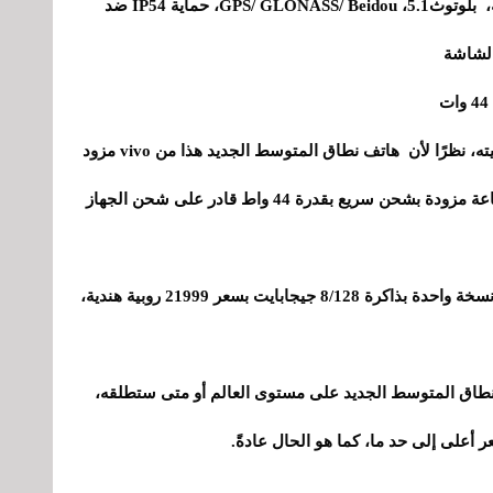
- اتصال 5G، شريحتي اتصال، شبكة Wi-Fi مزدوجة، بلوتوث5.1، GPS/ GLONASS/ Beidou، حماية IP54 ضد
من نقاط القوة الأخرى في vivo Y200 هي استقلاليته، نظرًا لأن هاتف نطاق المتوسط ​​الجديد هذا من vivo مزود
ببطارية كبيرة تبلغ سعتها 4800 مللي أمبير في الساعة مزودة بشحن سريع بقدرة 44 واط قادر على شحن الجهاز
يتوفر هاتف vivo Y200 الآن للشراء في الهند وفي نسخة واحدة بذاكرة 8/128 جيجابايت بسعر 21999 روبية هندية،
ستطلق هذا النطاق المتوسط ​​الجديد على مستوى العالم أو متى ستطلقه،
أعلى إلى حد ما، كما هو الحال عادةً.