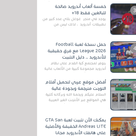
رغم المخاطر المتعلقه به وذلك من أجل
خمسة ألعاب أندرويد صالحة
التخلص من المضايقات الكثيرة في
للبالغين فقط 18+
العال...
يوجد في متجر غوغل بلاي عدد كبير من
تطبيقات أندرويد ، لذلك ليس من
الغريب العثور عليها لجميع أنواع
الجماهير. هذه المرة نقدم 5 ألعاب أند...
حمل نسخة لعبة Football
League 2026 مع فرق حقيقية
للأندرويد .. دليل التثبيت
يتوفر لمجتمع كرة القدم على نظام
أندرويد مجموعة كبيرة من الألعاب عالية
الجودة. من الألعاب الرسمية مثل EA
Sports FC 26 (المعروفة سابقًا باسم ...
أفضل موقع عربي لتحميل أفلام
التورنت مترجمة وبجودة عالية
السلام عليكم ورحمة الله وبركاته كثيرة
هي المواقع عبر الأنترنت الغير العربية
التي تقدم خدمة تحميل الأفلام على
التورنت ، ومعظم هذه المواقع ل...
يمكنك الآن تثبيت لعبة GTA San
Andreas LITE الخفيفة والأصلية
على هاتفك الأندرويد مجانا