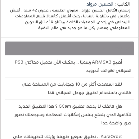
الكاتب :
الحسين مزواد
إسمي الكامل الحسين مزواد ، مغربي الجنسية ، عمري 42 سنة ، أعيش
وأعمل في برشلونة بإسبانيا ، حيث أشتغل كأستاذ قسم المعلوميات
الإبتدائي في إحدى الجمعيات الخاصة ببرشلونة أعشق التدوين
المعلوماتي ومهتم بكل ما هو جديد في عالم التقنية
قد يهمك أيضا :
أصبح ARMSX3 رسميًا .. يمكنك الآن تحميل محاكي PS3
المجاني لهواتف أندرويد
لقد استعدت أكثر من 10 جيجابايت من المساحة على
هاتفي باستخدام تطبيق جوجل المجاني هذا
هل هاتفك لا يدعم تطبيق GCam ؟ هذا التطبيق الجديد
للكاميرا، الذي يتمتع بنفس إمكانيات المعالجة وسيجعلك تصور
صور واضحة جدا
AuraOrbit .. تطبيق سيغير طريقة رؤيتك لتطبيقاتك على