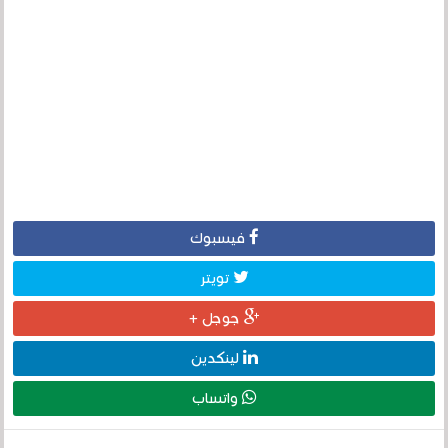
فيسبوك
تويتر
جوجل +
لينكدين
واتساب