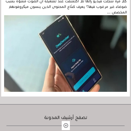
كم مرة سجلتَ فيديو رائعًا ثم اكتشفتَ عند تشغيله أن الصوت مشوّه بسبب
ضوضاء غير مرغوب فيها؟ يعرف صُنّاع المحتوى الذين ينسون ميكروفونهم
المخصص ...
تصفح أرشيف المدونة