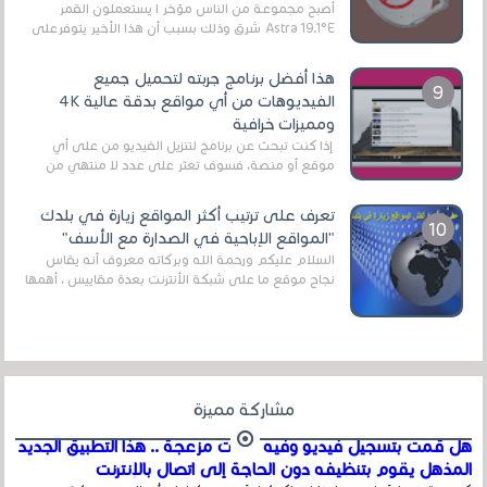
أصبح مجموعة من الناس مؤخر ا يستعملون القمر
Astra 19.1°E شرق وذلك بسبب أن هذا الأخير يتوفرعلى
قنوات مميزة جدا تنقل العديد من البرامج اله...
هذا أفضل برنامج جربته لتحميل جميع
الفيديوهات من أي مواقع بدقة عالية 4K
ومميزات خرافية
إذا كنت تبحث عن برنامج لتنزيل الفيديو من على أي
موقع أو منصة، فسوف تعثر على عدد لا منتهي من
الروابط الخاصة بالبرامج والتطبيقات في هذا المج...
تعرف على ترتيب أكثر المواقع زيارة في بلدك
"المواقع الإباحية في الصدارة مع الأسف"
السلام عليكم ورحمة الله وبركاته معروف أنه يقاس
نجاح موقع ما على شبكة الأنترنت بعدة مقاييس ، أهمها
عداد الزائرين للموقع، ويتم معرفة ذلك في...
مشاركة مميزة
هل قمت بتسجيل فيديو وفيه أصوت مزعجة .. هذا التطبيق الجديد
المذهل يقوم بتنظيفه دون الحاجة إلى اتصال بالإنترنت