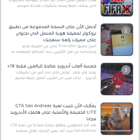
التي يمكنك لعبها رسميًا بتشكيلات مُحدثة لموسم
2025/2026v ومثال على ذلك ألعاب مثل EA Sports ...
أحصل الآن على النسخة المدفوعة من تطبيق
تروكولر لمعرفة هوية المتصل التي تحتوي
على مميزات رائعة ستعجبك
أصبح تطبيق Truecaller غني عن التعريف ويتم
إستخدامه من قبل الكثيرين رغم المخاطر المتعلقه به
وذلك من أجل التخلص من المضايقات الكثيرة في
العال...
خمسة ألعاب أندرويد صالحة للبالغين فقط 18+
يوجد في متجر غوغل بلاي عدد كبير من تطبيقات
أندرويد ، لذلك ليس من الغريب العثور عليها لجميع
أنواع الجماهير. هذه المرة نقدم 5 ألعاب أند...
يمكنك الآن تثبيت لعبة GTA San Andreas
LITE الخفيفة والأصلية على هاتفك الأندرويد
مجانا
قام أحد المطورين بإطلاق نسخة معدلة من لعبة GTA
San Andreas حيث أخد بعين الإعتبار تقليل مساحة
اللعبة وجعلها خفيفة LITE لهواتف الأندرويد ، وق...