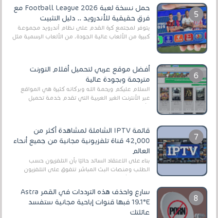
حمل نسخة لعبة Football League 2026 مع
فرق حقيقية للأندرويد .. دليل التثبيت
يتوفر لمجتمع كرة القدم على نظام أندرويد مجموعة
كبيرة من الألعاب عالية الجودة. من الألعاب الرسمية مثل
EA Sports FC 26 (المعروفة سابقًا باسم ...
أفضل موقع عربي لتحميل أفلام التورنت
مترجمة وبجودة عالية
السلام عليكم ورحمة الله وبركاته كثيرة هي المواقع
عبر الأنترنت الغير العربية التي تقدم خدمة تحميل
الأفلام على التورنت ، ومعظم هذه المواقع ل...
قائمة IPTV الشاملة لمشاهدة أكثر من
42,000 قناة تلفزيونية مجانية من جميع أنحاء
العالم
بناءً على الاعتقاد السائد حاليًا بأن التلفزيون حسب
الطلب ومنصات البث المباشر تتفوق على التلفزيون
الرقمي الأرضي التقليدي، يُعدّ IPTV-org خيار...
سارع واحذف هذه الترددات في القمر Astra
19.1°E فبها قنوات إباحية مجانية ستفسد
عائلتك