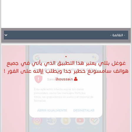
غوغل بلاي يعتبر هذا التطبيق الذي يأتي في جميع
هواتف سامسونغ خطير جدا ويطلب إزالته على الفور !
lhoussain