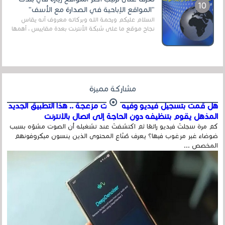
"المواقع الإباحية في الصدارة مع الأسف"
السلام عليكم ورحمة الله وبركاته معروف أنه يقاس
نجاح موقع ما على شبكة الأنترنت بعدة مقاييس ، أهمها
عداد الزائرين للموقع، ويتم معرفة ذلك في...
مشاركة مميزة
هل قمت بتسجيل فيديو وفيه أصوت مزعجة .. هذا التطبيق الجديد
المذهل يقوم بتنظيفه دون الحاجة إلى اتصال بالإنترنت
كم مرة سجلتَ فيديو رائعًا ثم اكتشفتَ عند تشغيله أن الصوت مشوّه بسبب
ضوضاء غير مرغوب فيها؟ يعرف صُنّاع المحتوى الذين ينسون ميكروفونهم
المخصص ...