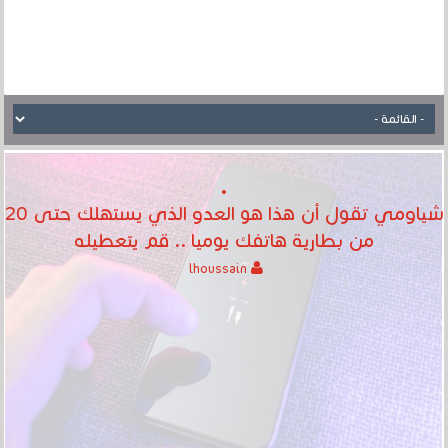
شياومي تقول أن هذا هو العدو الذي يستهلك حتى 20
من بطارية هاتفك يوميا .. قم يتعطيله
lhoussain