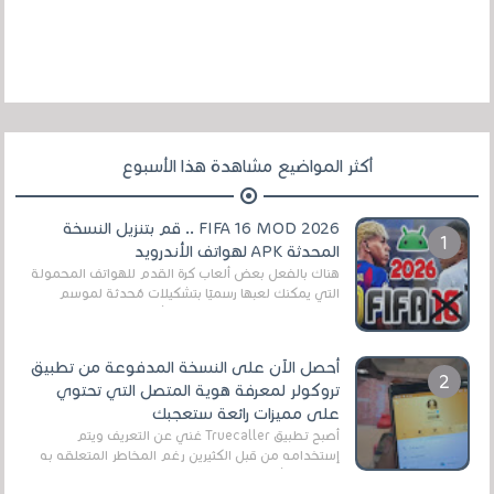
أكثر المواضيع مشاهدة هذا الأسبوع
FIFA 16 MOD 2026 .. قم بتنزيل النسخة
المحدثة APK لهواتف الأندرويد
هناك بالفعل بعض ألعاب كرة القدم للهواتف المحمولة
التي يمكنك لعبها رسميًا بتشكيلات مُحدثة لموسم
2025/2026v ومثال على ذلك ألعاب مثل EA Sports ...
أحصل الآن على النسخة المدفوعة من تطبيق
تروكولر لمعرفة هوية المتصل التي تحتوي
على مميزات رائعة ستعجبك
أصبح تطبيق Truecaller غني عن التعريف ويتم
إستخدامه من قبل الكثيرين رغم المخاطر المتعلقه به
وذلك من أجل التخلص من المضايقات الكثيرة في