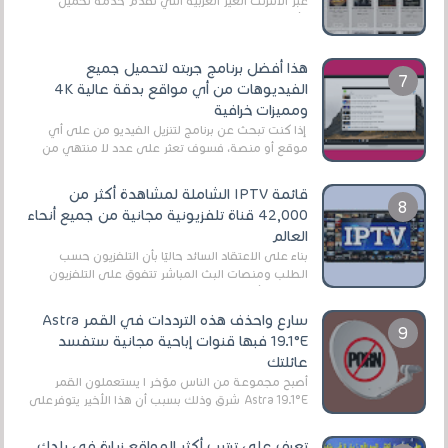
عبر الأنترنت الغير العربية التي تقدم خدمة تحميل
الأفلام على التورنت ، ومعظم هذه المواقع ل...
هذا أفضل برنامج جربته لتحميل جميع
الفيديوهات من أي مواقع بدقة عالية 4K
ومميزات خرافية
إذا كنت تبحث عن برنامج لتنزيل الفيديو من على أي
موقع أو منصة، فسوف تعثر على عدد لا منتهي من
الروابط الخاصة بالبرامج والتطبيقات في هذا المج...
قائمة IPTV الشاملة لمشاهدة أكثر من
42,000 قناة تلفزيونية مجانية من جميع أنحاء
العالم
بناءً على الاعتقاد السائد حاليًا بأن التلفزيون حسب
الطلب ومنصات البث المباشر تتفوق على التلفزيون
الرقمي الأرضي التقليدي، يُعدّ IPTV-org خيار...
سارع واحذف هذه الترددات في القمر Astra
19.1°E فبها قنوات إباحية مجانية ستفسد
عائلتك
أصبح مجموعة من الناس مؤخر ا يستعملون القمر
Astra 19.1°E شرق وذلك بسبب أن هذا الأخير يتوفرعلى
قنوات مميزة جدا تنقل العديد من البرامج اله...
تعرف على ترتيب أكثر المواقع زيارة في بلدك