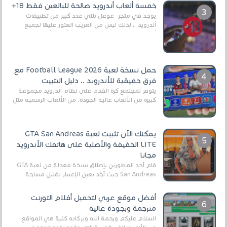
العال...
خمسة ألعاب أندرويد صالحة للبالغين فقط 18+
يوجد في متجر غوغل بلاي عدد كبير من تطبيقات
أندرويد ، لذلك ليس من الغريب العثور عليها لجميع
أنواع الجماهير. هذه المرة نقدم 5 ألعاب أند...
حمل نسخة لعبة Football League 2026 مع
فرق حقيقية للأندرويد .. دليل التثبيت
يتوفر لمجتمع كرة القدم على نظام أندرويد مجموعة
كبيرة من الألعاب عالية الجودة. من الألعاب الرسمية مثل
EA Sports FC 26 (المعروفة سابقًا باسم ...
يمكنك الآن تثبيت لعبة GTA San Andreas
LITE الخفيفة والأصلية على هاتفك الأندرويد
مجانا
قام أحد المطورين بإطلاق نسخة معدلة من لعبة GTA
San Andreas حيث أخد بعين الإعتبار تقليل مساحة
اللعبة وجعلها خفيفة LITE لهواتف الأندرويد ، وق...
أفضل موقع عربي لتحميل أفلام التورنت
مترجمة وبجودة عالية
السلام عليكم ورحمة الله وبركاته كثيرة هي المواقع