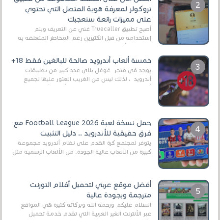
تروكولر لمعرفة هوية المتصل التي تحتوي
على مميزات رائعة ستعجبك
أصبح تطبيق Truecaller غني عن التعريف ويتم
إستخدامه من قبل الكثيرين رغم المخاطر المتعلقه به
وذلك من أجل التخلص من المضايقات الكثيرة في
العال...
خمسة ألعاب أندرويد صالحة للبالغين فقط 18+
يوجد في متجر غوغل بلاي عدد كبير من تطبيقات
أندرويد ، لذلك ليس من الغريب العثور عليها لجميع
أنواع الجماهير. هذه المرة نقدم 5 ألعاب أند...
حمل نسخة لعبة Football League 2026 مع
فرق حقيقية للأندرويد .. دليل التثبيت
يتوفر لمجتمع كرة القدم على نظام أندرويد مجموعة
كبيرة من الألعاب عالية الجودة. من الألعاب الرسمية مثل
EA Sports FC 26 (المعروفة سابقًا باسم ...
أفضل موقع عربي لتحميل أفلام التورنت
مترجمة وبجودة عالية
السلام عليكم ورحمة الله وبركاته كثيرة هي المواقع
عبر الأنترنت الغير العربية التي تقدم خدمة تحميل