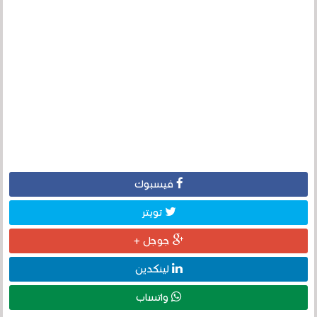
فيسبوك
تويتر
جوجل +
لينكدين
واتساب