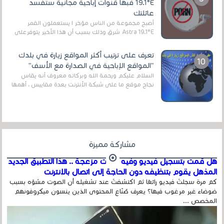
19.1°E فبها قنوات إباحية مجانية ستفسد
عائلتك
أصبح مجموعة من الناس مؤخر ا يستعملون القمر
Astra 19.1°E شرق وذلك بسبب أن هذا الأخير يتوفرعلى
قنوات مميزة جدا تنقل العديد من البرامج اله...
تعرف على ترتيب أكثر المواقع زيارة في بلدك
"المواقع الإباحية في الصدارة مع الأسف"
السلام عليكم ورحمة الله وبركاته معروف أنه يقاس
نجاح موقع ما على شبكة الأنترنت بعدة مقاييس ، أهمها
عداد الزائرين للموقع، ويتم معرفة ذلك في...
مشاركة مميزة
هل قمت بتسجيل فيديو وفيه أصوت مزعجة .. هذا التطبيق الجديد
المذهل يقوم بتنظيفه دون الحاجة إلى اتصال بالإنترنت
كم مرة سجلتَ فيديو رائعًا ثم اكتشفتَ عند تشغيله أن الصوت مشوّه بسبب
ضوضاء غير مرغوب فيها؟ يعرف صُنّاع المحتوى الذين ينسون ميكروفونهم
المخصص ...