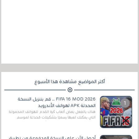
أكثر المواضيع مشاهدة هذا الأسبوع
FIFA 16 MOD 2026 .. قم بتنزيل النسخة
المحدثة APK لهواتف الأندرويد
هناك بالفعل بعض ألعاب كرة القدم للهواتف المحمولة
التي يمكنك لعبها رسميًا بتشكيلات مُحدثة لموسم
2025/2026v ومثال على ذلك ألعاب مثل EA Sports ...
أحصل الآن على النسخة المدفوعة من تطبيق