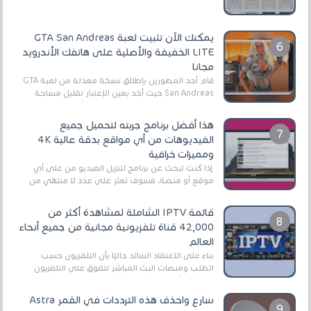
الأفلام على التورنت ، ومعظم هذه المواقع ل...
يمكنك الآن تثبيت لعبة GTA San Andreas
LITE الخفيفة والأصلية على هاتفك الأندرويد
مجانا
قام أحد المطورين بإطلاق نسخة معدلة من لعبة GTA
San Andreas حيث أخد بعين الإعتبار تقليل مساحة
اللعبة وجعلها خفيفة LITE لهواتف الأندرويد ، وق...
هذا أفضل برنامج جربته لتحميل جميع
الفيديوهات من أي مواقع بدقة عالية 4K
ومميزات خرافية
إذا كنت تبحث عن برنامج لتنزيل الفيديو من على أي
موقع أو منصة، فسوف تعثر على عدد لا منتهي من
الروابط الخاصة بالبرامج والتطبيقات في هذا المج...
قائمة IPTV الشاملة لمشاهدة أكثر من
42,000 قناة تلفزيونية مجانية من جميع أنحاء
العالم
بناءً على الاعتقاد السائد حاليًا بأن التلفزيون حسب
الطلب ومنصات البث المباشر تتفوق على التلفزيون
الرقمي الأرضي التقليدي، يُعدّ IPTV-org خيار...
سارع واحذف هذه الترددات في القمر Astra