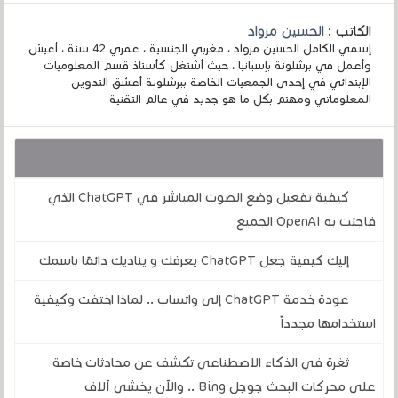
الكاتب :
الحسين مزواد
إسمي الكامل الحسين مزواد ، مغربي الجنسية ، عمري 42 سنة ، أعيش
وأعمل في برشلونة بإسبانيا ، حيث أشتغل كأستاذ قسم المعلوميات
الإبتدائي في إحدى الجمعيات الخاصة ببرشلونة أعشق التدوين
المعلوماتي ومهتم بكل ما هو جديد في عالم التقنية
قد يهمك أيضا :
كيفية تفعيل وضع الصوت المباشر في ChatGPT الذي
فاجئت به OpenAI الجميع
إليك كيفية جعل ChatGPT يعرفك و يناديك دائمًا باسمك
عودة خدمة ChatGPT إلى واتساب .. لماذا اختفت وكيفية
استخدامها مجدداً
ثغرة في الذكاء الاصطناعي تكشف عن محادثات خاصة
على محركات البحث جوجل Bing .. والآن يخشى آلاف