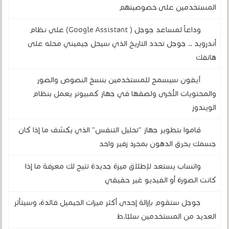
المستخدمين على خصوصيتهم
وداعاً لمساعد جوجل ( Google Assistant) على نظام
أندرويد .. جوجل تحدد التاريخ الذي سيحل جيميني محله على
هاتفك
آيفون سيسمح للمستخدمين بنسخ النصوص والصور
والمحتويات الأخرى ولصقها في جهاز كمبيوتر يعمل بنظام
الويندوز
قاموا بتطوير جهاز "تحليل التنفس" الذي يكشف ما إذا كان
جسمك يحرق الدهون بمجرد زفير واحد
واتساب يستعد لإطلاق ميزة جديدة تتيح لك معرفة ما إذا
كانت الصورة أو الفيديو غير حقيقي
جوجل ستقوم بإزالة إحدى أكثر ميزات الجيميل فائدة، وسيتأثر
العديد من المستخدمين سلبًا.ط