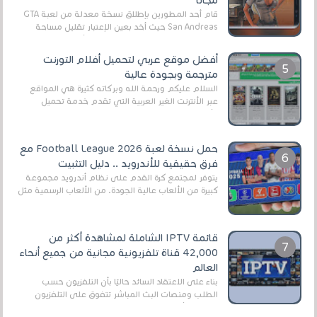
قام أحد المطورين بإطلاق نسخة معدلة من لعبة GTA
San Andreas حيث أخد بعين الإعتبار تقليل مساحة
اللعبة وجعلها خفيفة LITE لهواتف الأندرويد ، وق...
أفضل موقع عربي لتحميل أفلام التورنت
مترجمة وبجودة عالية
السلام عليكم ورحمة الله وبركاته كثيرة هي المواقع
عبر الأنترنت الغير العربية التي تقدم خدمة تحميل
الأفلام على التورنت ، ومعظم هذه المواقع ل...
حمل نسخة لعبة Football League 2026 مع
فرق حقيقية للأندرويد .. دليل التثبيت
يتوفر لمجتمع كرة القدم على نظام أندرويد مجموعة
كبيرة من الألعاب عالية الجودة. من الألعاب الرسمية مثل
EA Sports FC 26 (المعروفة سابقًا باسم ...
قائمة IPTV الشاملة لمشاهدة أكثر من
42,000 قناة تلفزيونية مجانية من جميع أنحاء
العالم
بناءً على الاعتقاد السائد حاليًا بأن التلفزيون حسب
الطلب ومنصات البث المباشر تتفوق على التلفزيون
الرقمي الأرضي التقليدي، يُعدّ IPTV-org خيار...