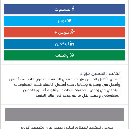
فيسبوك
تويتر
جوجل +
لينكدين
واتساب
الكاتب :
الحسين مزواد
إسمي الكامل الحسين مزواد ، مغربي الجنسية ، عمري 42 سنة ، أعيش
وأعمل في برشلونة بإسبانيا ، حيث أشتغل كأستاذ قسم المعلوميات
الإبتدائي في إحدى الجمعيات الخاصة ببرشلونة أعشق التدوين
المعلوماتي ومهتم بكل ما هو جديد في عالم التقنية
قد يهمك أيضا :
جوجل تستعد لإطلاق إعلان ضخم في متصفح كروم