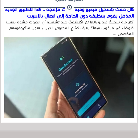
هل قمت بتسجيل فيديو وفيه أصوت مزعجة .. هذا التطبيق الجديد
المذهل يقوم بتنظيفه دون الحاجة إلى اتصال بالإنترنت
كم مرة سجلتَ فيديو رائعًا ثم اكتشفتَ عند تشغيله أن الصوت مشوّه بسبب
ضوضاء غير مرغوب فيها؟ يعرف صُنّاع المحتوى الذين ينسون ميكروفونهم
المخصص ...