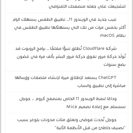
لتشجيعك على جعله متصفحك الافتراضي
عيب جديد في الويندوز 11.. تطبيق الطقس يستهلك الرام
أكثر بخمس مرات من تلك التي يستهلكها تطبيق الطقس في
نظام macOS
شركة Cloudflare تُطلق تنبؤًا مقلقًا .. برامج الروبوت قد
تُولّد حركة مرور تفوق حركة مرور البشر بألف مرة في غضون
بضع سنوات
ChatGPT يستعد لإطلاق ميزة لإنشاء ملصقات وإرسالها
مباشرة إلى تطبيق واتساب
وداعًا لنمط الويندوز 11 الخاص بمتصفح كروم .. جوجل
تستسلم مع إعادة تصميم Mica
جوجل تُحدث فوضى وتغلق مئات مدونات بلوغر بسبب
"تصنيف خاطئ من قبل الأنظمة الآلية"