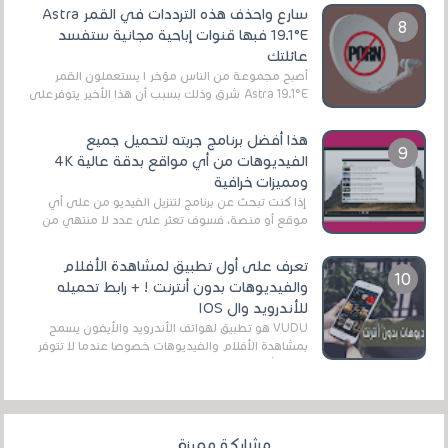
سارع واحذف هذه الترددات في القمر Astra
19.1°E فبها قنوات إباحية مجانية ستفسد
عائلتك
أصبح مجموعة من الناس مؤخر ا يستعملون القمر
Astra 19.1°E شرق وذلك بسبب أن هذا الأخير يتوفرعلى
قنوات مميزة جدا تنقل العديد من البرامج اله...
هذا أفضل برنامج جربته لتحميل جميع
الفيديوهات من أي مواقع بدقة عالية 4K
ومميزات خرافية
إذا كنت تبحث عن برنامج لتنزيل الفيديو من على أي
موقع أو منصة، فسوف تعثر على عدد لا منتهي من
الروابط الخاصة بالبرامج والتطبيقات في هذا المج...
تعرف على أول تطبيق لمشاهدة الأفلام
والفيديوهات بدون أنترنت ! + رابط تحميله
للأندرويد وال IOS
VUDU هو تطبيق لهواتف الأندرويد والأيفون يسمح
بمشاهدة الأفلام والفيديوهات خصوصا عندما لا تتوفر
على الأنترنت وهذا ما يميز هذا التطبيق عن الت...
مشاركة مميزة