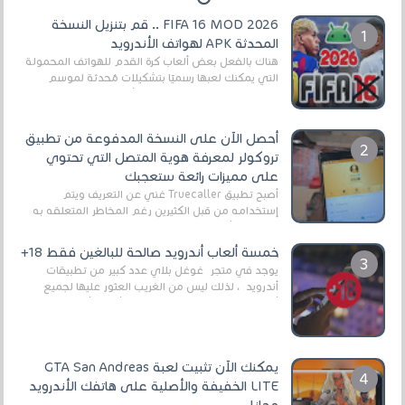
FIFA 16 MOD 2026 .. قم بتنزيل النسخة
المحدثة APK لهواتف الأندرويد
هناك بالفعل بعض ألعاب كرة القدم للهواتف المحمولة
التي يمكنك لعبها رسميًا بتشكيلات مُحدثة لموسم
2025/2026v ومثال على ذلك ألعاب مثل EA Sports ...
أحصل الآن على النسخة المدفوعة من تطبيق
تروكولر لمعرفة هوية المتصل التي تحتوي
على مميزات رائعة ستعجبك
أصبح تطبيق Truecaller غني عن التعريف ويتم
إستخدامه من قبل الكثيرين رغم المخاطر المتعلقه به
وذلك من أجل التخلص من المضايقات الكثيرة في
العال...
خمسة ألعاب أندرويد صالحة للبالغين فقط 18+
يوجد في متجر غوغل بلاي عدد كبير من تطبيقات
أندرويد ، لذلك ليس من الغريب العثور عليها لجميع
أنواع الجماهير. هذه المرة نقدم 5 ألعاب أند...
يمكنك الآن تثبيت لعبة GTA San Andreas
LITE الخفيفة والأصلية على هاتفك الأندرويد
مجانا