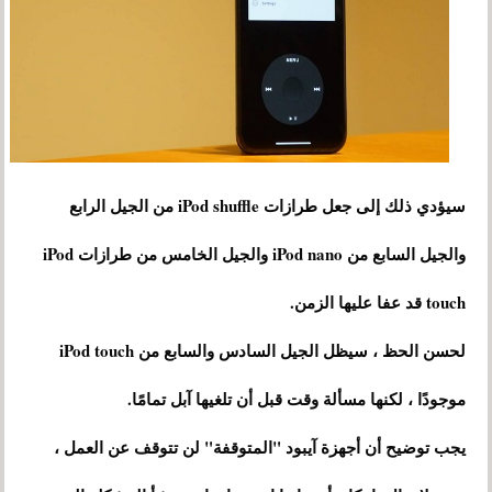
سيؤدي ذلك إلى جعل طرازات iPod shuffle من الجيل الرابع
والجيل السابع من iPod nano والجيل الخامس من طرازات iPod
touch قد عفا عليها الزمن.
لحسن الحظ ، سيظل الجيل السادس والسابع من iPod touch
موجودًا ، لكنها مسألة وقت قبل أن تلغيها آبل تمامًا.
يجب توضيح أن أجهزة آيبود "المتوقفة" لن تتوقف عن العمل ،