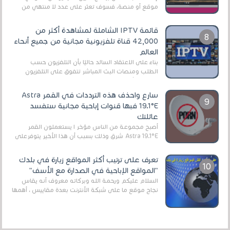
موقع أو منصة، فسوف تعثر على عدد لا منتهي من
الروابط الخاصة بالبرامج والتطبيقات في هذا المج...
قائمة IPTV الشاملة لمشاهدة أكثر من
42,000 قناة تلفزيونية مجانية من جميع أنحاء
العالم
بناءً على الاعتقاد السائد حاليًا بأن التلفزيون حسب
الطلب ومنصات البث المباشر تتفوق على التلفزيون
الرقمي الأرضي التقليدي، يُعدّ IPTV-org خيار...
سارع واحذف هذه الترددات في القمر Astra
19.1°E فبها قنوات إباحية مجانية ستفسد
عائلتك
أصبح مجموعة من الناس مؤخر ا يستعملون القمر
Astra 19.1°E شرق وذلك بسبب أن هذا الأخير يتوفرعلى
قنوات مميزة جدا تنقل العديد من البرامج اله...
تعرف على ترتيب أكثر المواقع زيارة في بلدك
"المواقع الإباحية في الصدارة مع الأسف"
السلام عليكم ورحمة الله وبركاته معروف أنه يقاس
نجاح موقع ما على شبكة الأنترنت بعدة مقاييس ، أهمها
عداد الزائرين للموقع، ويتم معرفة ذلك في...