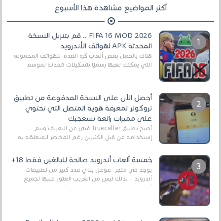
أكثر المواضيع مشاهدة هذا الأسبوع
FIFA 16 MOD 2026 .. قم بتنزيل النسخة
المحدثة APK لهواتف الأندرويد
هناك بالفعل بعض ألعاب كرة القدم للهواتف المحمولة
التي يمكنك لعبها رسميًا بتشكيلات مُحدثة لموسم
2025/2026v ومثال على ذلك ألعاب مثل EA Sports ...
أحصل الآن على النسخة المدفوعة من تطبيق
تروكولر لمعرفة هوية المتصل التي تحتوي
على مميزات رائعة ستعجبك
أصبح تطبيق Truecaller غني عن التعريف ويتم
إستخدامه من قبل الكثيرين رغم المخاطر المتعلقه به
وذلك من أجل التخلص من المضايقات الكثيرة في
العال...
خمسة ألعاب أندرويد صالحة للبالغين فقط 18+
يوجد في متجر غوغل بلاي عدد كبير من تطبيقات
أندرويد ، لذلك ليس من الغريب العثور عليها لجميع
أنواع الجماهير. هذه المرة نقدم 5 ألعاب أند...