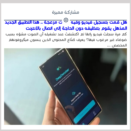
مشاركة مميزة
هل قمت بتسجيل فيديو وفيه أصوت مزعجة .. هذا التطبيق الجديد
المذهل يقوم بتنظيفه دون الحاجة إلى اتصال بالإنترنت
كم مرة سجلتَ فيديو رائعًا ثم اكتشفتَ عند تشغيله أن الصوت مشوّه بسبب
ضوضاء غير مرغوب فيها؟ يعرف صُنّاع المحتوى الذين ينسون ميكروفونهم
المخصص ...