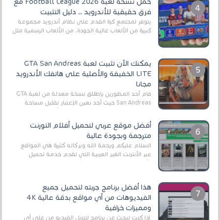
حمل نسخة لعبة Football League 2026 مع
فرق حقيقية للأندرويد .. دليل التثبيت
يتوفر لمجتمع كرة القدم على نظام أندرويد مجموعة
كبيرة من الألعاب عالية الجودة. من الألعاب الرسمية مثل
EA Sports FC 26 (المعروفة سابقًا باسم ...
يمكنك الآن تثبيت لعبة GTA San Andreas
LITE الخفيفة والأصلية على هاتفك الأندرويد
مجانا
قام أحد المطورين بإطلاق نسخة معدلة من لعبة GTA
San Andreas حيث أخد بعين الإعتبار تقليل مساحة
اللعبة وجعلها خفيفة LITE لهواتف الأندرويد ، وق...
أفضل موقع عربي لتحميل أفلام التورنت
مترجمة وبجودة عالية
السلام عليكم ورحمة الله وبركاته كثيرة هي المواقع
عبر الأنترنت الغير العربية التي تقدم خدمة تحميل
الأفلام على التورنت ، ومعظم هذه المواقع ل...
هذا أفضل برنامج جربته لتحميل جميع
الفيديوهات من أي مواقع بدقة عالية 4K
ومميزات خرافية
إذا كنت تبحث عن برنامج لتنزيل الفيديو من على أي