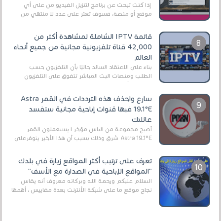
إذا كنت تبحث عن برنامج لتنزيل الفيديو من على أي
موقع أو منصة، فسوف تعثر على عدد لا منتهي من
الروابط الخاصة بالبرامج والتطبيقات في هذا المج...
قائمة IPTV الشاملة لمشاهدة أكثر من
42,000 قناة تلفزيونية مجانية من جميع أنحاء
العالم
بناءً على الاعتقاد السائد حاليًا بأن التلفزيون حسب
الطلب ومنصات البث المباشر تتفوق على التلفزيون
الرقمي الأرضي التقليدي، يُعدّ IPTV-org خيار...
سارع واحذف هذه الترددات في القمر Astra
19.1°E فبها قنوات إباحية مجانية ستفسد
عائلتك
أصبح مجموعة من الناس مؤخر ا يستعملون القمر
Astra 19.1°E شرق وذلك بسبب أن هذا الأخير يتوفرعلى
قنوات مميزة جدا تنقل العديد من البرامج اله...
تعرف على ترتيب أكثر المواقع زيارة في بلدك
"المواقع الإباحية في الصدارة مع الأسف"
السلام عليكم ورحمة الله وبركاته معروف أنه يقاس
نجاح موقع ما على شبكة الأنترنت بعدة مقاييس ، أهمها
عداد الزائرين للموقع، ويتم معرفة ذلك في...