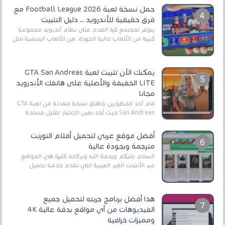
حمل نسخة لعبة Football League 2026 مع
فرق حقيقية للأندرويد .. دليل التثبيت
يتوفر لمجتمع كرة القدم على نظام أندرويد مجموعة
كبيرة من الألعاب عالية الجودة. من الألعاب الرسمية مثل
EA Sports FC 26 (المعروفة سابقًا باسم ...
يمكنك الآن تثبيت لعبة GTA San Andreas
LITE الخفيفة والأصلية على هاتفك الأندرويد
مجانا
قام أحد المطورين بإطلاق نسخة معدلة من لعبة GTA
San Andreas حيث أخد بعين الإعتبار تقليل مساحة
اللعبة وجعلها خفيفة LITE لهواتف الأندرويد ، وق...
أفضل موقع عربي لتحميل أفلام التورنت
مترجمة وبجودة عالية
السلام عليكم ورحمة الله وبركاته كثيرة هي المواقع
عبر الأنترنت الغير العربية التي تقدم خدمة تحميل
الأفلام على التورنت ، ومعظم هذه المواقع ل...
هذا أفضل برنامج جربته لتحميل جميع
الفيديوهات من أي مواقع بدقة عالية 4K
ومميزات خرافية