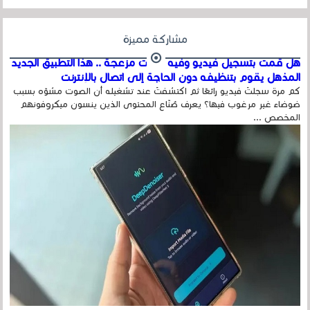
مشاركة مميزة
هل قمت بتسجيل فيديو وفيه أصوت مزعجة .. هذا التطبيق الجديد
المذهل يقوم بتنظيفه دون الحاجة إلى اتصال بالإنترنت
كم مرة سجلتَ فيديو رائعًا ثم اكتشفتَ عند تشغيله أن الصوت مشوّه بسبب
ضوضاء غير مرغوب فيها؟ يعرف صُنّاع المحتوى الذين ينسون ميكروفونهم
المخصص ...