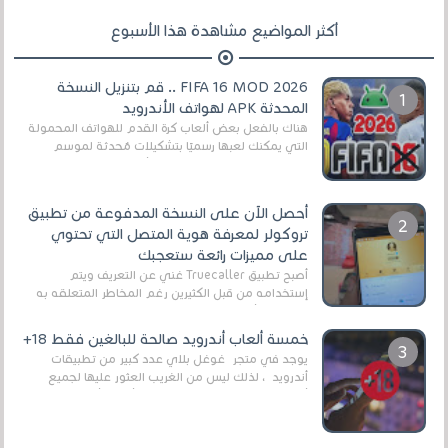
أكثر المواضيع مشاهدة هذا الأسبوع
FIFA 16 MOD 2026 .. قم بتنزيل النسخة
المحدثة APK لهواتف الأندرويد
هناك بالفعل بعض ألعاب كرة القدم للهواتف المحمولة
التي يمكنك لعبها رسميًا بتشكيلات مُحدثة لموسم
2025/2026v ومثال على ذلك ألعاب مثل EA Sports ...
أحصل الآن على النسخة المدفوعة من تطبيق
تروكولر لمعرفة هوية المتصل التي تحتوي
على مميزات رائعة ستعجبك
أصبح تطبيق Truecaller غني عن التعريف ويتم
إستخدامه من قبل الكثيرين رغم المخاطر المتعلقه به
وذلك من أجل التخلص من المضايقات الكثيرة في
العال...
خمسة ألعاب أندرويد صالحة للبالغين فقط 18+
يوجد في متجر غوغل بلاي عدد كبير من تطبيقات
أندرويد ، لذلك ليس من الغريب العثور عليها لجميع
أنواع الجماهير. هذه المرة نقدم 5 ألعاب أند...