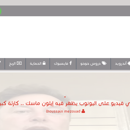
أندرويد
دروس حوحو
فايسبوك
الحماية
الربح
ي فيديو على اليوتوب يظهر فيه إيلون ماسك .. كارثة كب
lhoussain mezouad