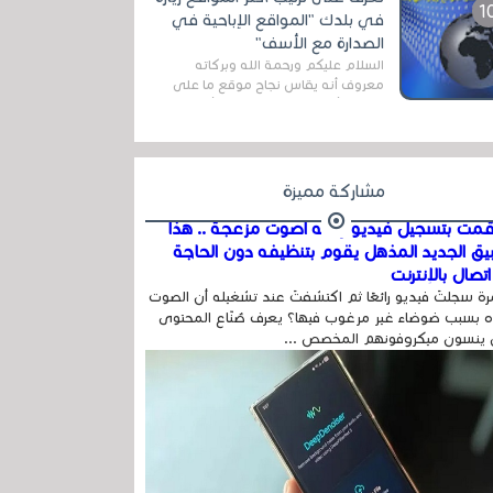
المج...
في بلدك "المواقع الإباحية في
الصدارة مع الأسف"
السلام عليكم ورحمة الله وبركاته
معروف أنه يقاس نجاح موقع ما على
شبكة الأنترنت بعدة مقاييس ، أهمها
عداد الزائرين للموقع، ويتم معرفة ذلك
في...
مشاركة مميزة
مت بتسجيل فيديو وفيه أصوت مزعجة .. هذا
بيق الجديد المذهل يقوم بتنظيفه دون الحاجة
تصال بالإنترنت
ة سجلتَ فيديو رائعًا ثم اكتشفتَ عند تشغيله أن الصوت
 بسبب ضوضاء غير مرغوب فيها؟ يعرف صُنّاع المحتوى
 ينسون ميكروفونهم المخصص ...