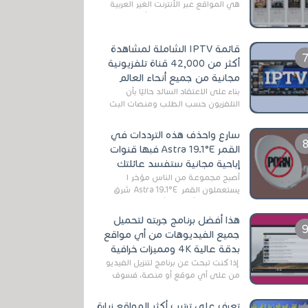
هي المواقع عبر الأنترنت الغير العربية
التي تقدم خدمة تحميل الأفلام على
التورنت ، ومعظم هذه المواقع ل...
قائمة IPTV الشاملة لمشاهدة
أكثر من 42,000 قناة تلفزيونية
مجانية من جميع أنحاء العالم
بناءً على الاعتقاد السائد حاليًا بأن
التلفزيون حسب الطلب ومنصات البث
المباشر تتفوق على التلفزيون الرقمي
الأرضي التقليدي، يُعدّ IPTV-org خيار...
سارع واحذف هذه الترددات في
القمر Astra 19.1°E فبها قنوات
إباحية مجانية ستفسد عائلتك
أصبح مجموعة من الناس مؤخر ا
يستعملون القمر Astra 19.1°E شرق
وذلك بسبب أن هذا الأخير يتوفرعلى
قنوات مميزة جدا تنقل العديد من البرامج
هذا أفضل برنامج جربته لتحميل
اله...
جميع الفيديوهات من أي مواقع
بدقة عالية 4K ومميزات خرافية
إذا كنت تبحث عن برنامج لتنزيل الفيديو
من على أي موقع أو منصة، فسوف
تعثر على عدد لا منتهي من الروابط
الخاصة بالبرامج والتطبيقات في هذا
تعرف على ترتيب أكثر المواقع زيارة