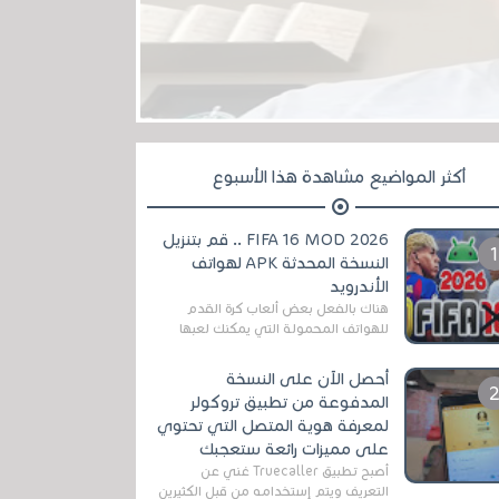
أكثر المواضيع مشاهدة هذا الأسبوع
FIFA 16 MOD 2026 .. قم بتنزيل
النسخة المحدثة APK لهواتف
الأندرويد
هناك بالفعل بعض ألعاب كرة القدم
للهواتف المحمولة التي يمكنك لعبها
رسميًا بتشكيلات مُحدثة لموسم
2025/2026v ومثال على ذلك ألعاب
أحصل الآن على النسخة
مثل EA Sports ...
المدفوعة من تطبيق تروكولر
لمعرفة هوية المتصل التي تحتوي
على مميزات رائعة ستعجبك
أصبح تطبيق Truecaller غني عن
التعريف ويتم إستخدامه من قبل الكثيرين