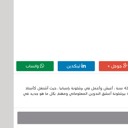
جوجل +
لينكدين
واتساب
إسمي الكامل الحسين مزواد ، مغربي الجنسية ، عمري 42 سنة ، أعيش وأعمل في برشلونة بإسبانيا ، حيث أشتغل كأستاذ
 ببرشلونة أعشق التدوين المعلوماتي ومهتم بكل ما هو جديد في