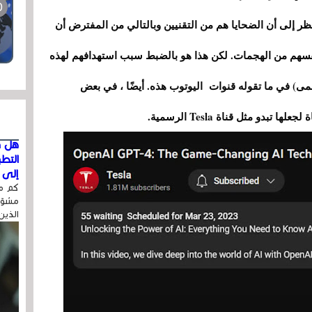
لنظر إلى أن الضحايا هم من التقنيين وبالتالي من المفترض أن
أنفسهم من الهجمات. لكن هذا هو بالضبط سبب استهدافهم لهذه
مى) في ما تقوله قنوات اليوتوب هذه. أيضًا ، في بعض
دو مثل قناة Tesla الرسمية.
هل ق
التط
إلى ا
كم مر
مشوّه
الذين