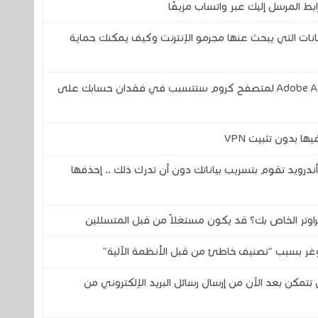
ابط المرسل إليك عبر واتساب مزيفًا
بيانات التي يبحث عنها مجرمو الإنترنت وكيف يمكنك حماية
خطير .. هذه الثغرة الأمنية في إضافة Adobe Acrobat لمتصفح كروم ستتسبب في فقدان حسابك على
ا بدون تثبيت VPN
VPN) المجانية لنظام أندرويد تقوم بتسريب بياناتك دون أن تدرك ذلك .. إحذفها
اوتر الخاص بك؟ قد يكون مستغلاً من قبل المتسللين
ر بسبب "تصنيف خاطئ من قبل الأنظمة الآلية"
سيتغير إلى الأبد في عام 2027 .. لن تتمكن بعد الآن من إرسال رسائل البريد الإلكتروني من