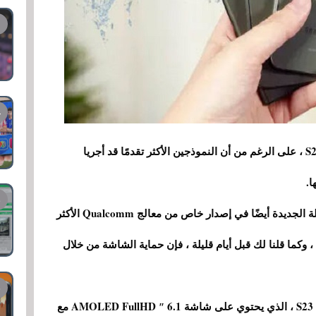
منذ البداية ، اتبعوا نفس أسلوب تصميم غالاكس S22 ، على الرغم من أن النموذجين الأكثر تقدمًا قد أجريا
ا.
بالإضافة إلى ذلك ، يشترك ثلاثة أفراد من هذه العائلة الجديدة أيضًا في إصدار خاص من معالج Qualcomm الأكثر
مًا يسمى "Snapdragon 8 Gen 2 for Galaxy" ، وكما قلنا لك قبل أيام قليلة ، فإن حماية الشاشة من خلال
من بين الأعضاء الثلاثة ، الخيار الأصغر هو غالاكسي S23 ، الذي يحتوي على شاشة 6.1 ″ AMOLED FullHD مع