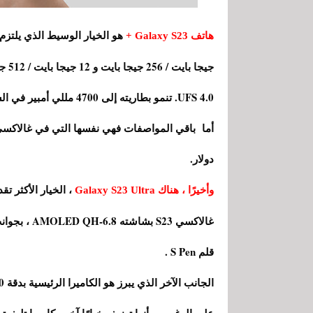
هاتف Galaxy S23 +
جيجا
UFS 4.0. تنمو بطاريته إلى 4700 مللي أمبير في الساعة مع دعم شحن سريع للكابل 45 واط.
دولار.
، الخيار الأكثر تقد
وأخيرًا ، هناك Galaxy S23 Ultra
قلم S Pen .