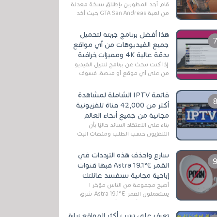
قام أحد المطورين بإطلاق نسخة معدلة
من لعبة GTA San Andreas حيث أخد
بعين الإعتبار تقليل مساحة اللعبة
وجعلها خفيفة LITE لهواتف الأندرويد ،
هذا أفضل برنامج جربته لتحميل
وق...
جميع الفيديوهات من أي مواقع
بدقة عالية 4K ومميزات خرافية
إذا كنت تبحث عن برنامج لتنزيل الفيديو
من على أي موقع أو منصة، فسوف
تعثر على عدد لا منتهي من الروابط
الخاصة بالبرامج والتطبيقات في هذا
قائمة IPTV الشاملة لمشاهدة
المج...
أكثر من 42,000 قناة تلفزيونية
مجانية من جميع أنحاء العالم
بناءً على الاعتقاد السائد حاليًا بأن
التلفزيون حسب الطلب ومنصات البث
المباشر تتفوق على التلفزيون الرقمي
الأرضي التقليدي، يُعدّ IPTV-org خيار...
سارع واحذف هذه الترددات في
القمر Astra 19.1°E فبها قنوات
إباحية مجانية ستفسد عائلتك
أصبح مجموعة من الناس مؤخر ا
يستعملون القمر Astra 19.1°E شرق
وذلك بسبب أن هذا الأخير يتوفرعلى
قنوات مميزة جدا تنقل العديد من البرامج
تعرف على ترتيب أكثر المواقع زيارة