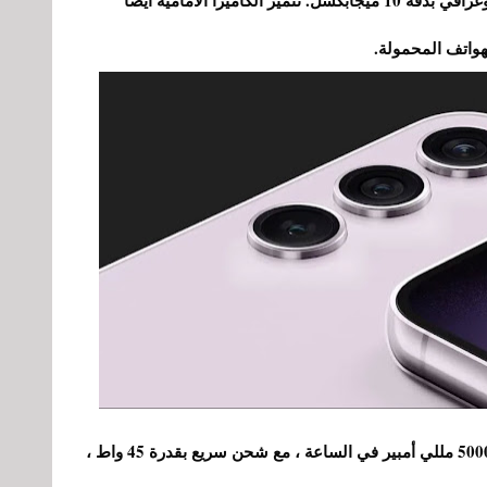
على الرغم من أنها تضيف خيارًا آخر ، كاميرا تليفوتوغرافي بدقة 10 ميجابكسل. تتميز الكاميرا الأمامية أيضًا
فيما يتعلق بالاستقلالية ، فهي تحتوي على بطارية 5000 مللي أمبير في الساعة ، مع شحن سريع بقدرة 45 واط ،