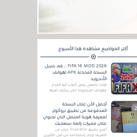
أكثر المواضيع مشاهدة هذا الأسبوع
FIFA 16 MOD 2026 .. قم بتنزيل
النسخة المحدثة APK لهواتف
الأندرويد
هناك بالفعل بعض ألعاب كرة القدم
للهواتف المحمولة التي يمكنك لعبها
رسميًا بتشكيلات مُحدثة لموسم
2025/2026v ومثال على ذلك ألعاب
أحصل الآن على النسخة
مثل EA Sports ...
المدفوعة من تطبيق تروكولر
لمعرفة هوية المتصل التي تحتوي
على مميزات رائعة ستعجبك
أصبح تطبيق Truecaller غني عن
التعريف ويتم إستخدامه من قبل الكثيرين