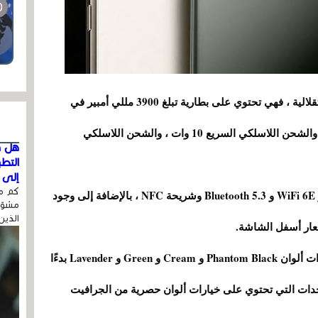
الكاميرا الأمامية 12 ميجا بيكسل. فيما يتعلق بالاستقلالية ، فهي تحتوي على بطارية تبلغ 3900 مللي أمبير في
الساعة ، مع دعم لشحن الكابلات بسرعة 25 وات ، والشحن اللاسلكي السريع 10 وات ، والشحن اللاسلكي
هل ق
التط
إلى ا
كم مر
لا يوجد نقص في الاتصال ، حيث لدي الهاتف 5G و WiFi 6E و Bluetooth 5.3 وشريحة NFC ، بالإضافة إلى وجود
مشوّه
الذين
سيتمكن المستخدمون من اختيار وحداتهم بين خيارات ألوان Phantom Black و Cream و Green و Lavender بدءًا
ء الوحدات التي تحتوي على خيارات ألوان حصرية من الجرافيت