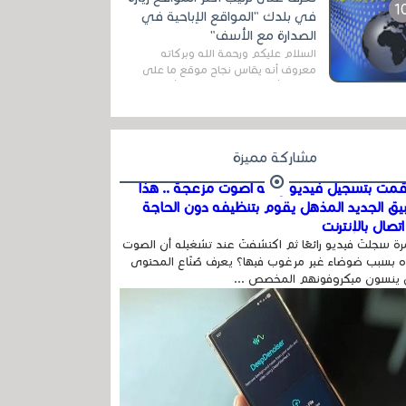
اله...
في بلدك "المواقع الإباحية في
الصدارة مع الأسف"
السلام عليكم ورحمة الله وبركاته
معروف أنه يقاس نجاح موقع ما على
شبكة الأنترنت بعدة مقاييس ، أهمها
عداد الزائرين للموقع، ويتم معرفة ذلك
في...
مشاركة مميزة
مت بتسجيل فيديو وفيه أصوت مزعجة .. هذا
بيق الجديد المذهل يقوم بتنظيفه دون الحاجة
تصال بالإنترنت
ة سجلتَ فيديو رائعًا ثم اكتشفتَ عند تشغيله أن الصوت
 بسبب ضوضاء غير مرغوب فيها؟ يعرف صُنّاع المحتوى
 ينسون ميكروفونهم المخصص ...