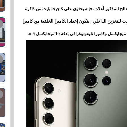
معدل تحديث يصل إلى 120 هرتز. بالإضافة إلى المعالج المذكور أعلاه ، فإنه يحتوي على 8 جيجا بايت من ذاكرة
ئي و 128 جيجا بايت أو 256 جيجا بايت للتخزين الداخلي . يتكون إعداد الكاميرا الخلفية من كاميرا