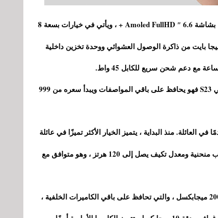
هو الخيار الوسيط الذي يلتزم بشاشة 6.6 ″ Amoled FullHD + ، ويأتي في خيارات بسعة 8
 بايت / 256 جيجا بايت و 12 جيجا بايت / 512 جيجا بايت من ذاكرة الوصول العشوائي ووحدة تخزين داخلية
أما باقي المواصفات فهي نفسها التي في غالاكسي S23 فهو يحافظ على باقي المواصفات ويبدأ سعره من 999
مًا في العائلة. منذ البداية ، يتميز الخيار الأكثر تميزًا في عائلة
غالاكسي S23 بشاشته 6.8-AMOLED QH ، بجوانب منحنية ومعدل تكيف يصل إلى 120 هرتز ، وهو متوافق مع
الجانب الآخر الذي يبرز هو الكاميرا الرئيسية بدقة 200 ميجابكسل ، والتي تحافظ على باقي الكاميرات الخلفية ،