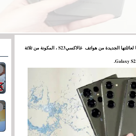
اختارت سامسونغ يوم أمس للاحتفال بحدث عرضها لعائلتها الجديدة من هواتف غالاكسيS23 ، المكونة من ثلاثة