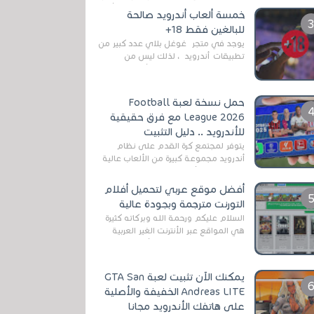
رغم المخاطر المتعلقه به وذلك من أجل
خمسة ألعاب أندرويد صالحة
التخلص من المضايقات الكثيرة في
للبالغين فقط 18+
العال...
يوجد في متجر غوغل بلاي عدد كبير من
تطبيقات أندرويد ، لذلك ليس من
الغريب العثور عليها لجميع أنواع
الجماهير. هذه المرة نقدم 5 ألعاب أند...
حمل نسخة لعبة Football
League 2026 مع فرق حقيقية
للأندرويد .. دليل التثبيت
يتوفر لمجتمع كرة القدم على نظام
أندرويد مجموعة كبيرة من الألعاب عالية
الجودة. من الألعاب الرسمية مثل EA
Sports FC 26 (المعروفة سابقًا باسم ...
أفضل موقع عربي لتحميل أفلام
التورنت مترجمة وبجودة عالية
السلام عليكم ورحمة الله وبركاته كثيرة
هي المواقع عبر الأنترنت الغير العربية
التي تقدم خدمة تحميل الأفلام على
التورنت ، ومعظم هذه المواقع ل...
يمكنك الآن تثبيت لعبة GTA San
Andreas LITE الخفيفة والأصلية
على هاتفك الأندرويد مجانا