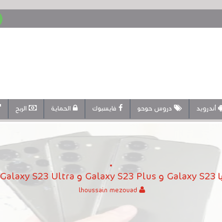
أندرويد
دروس حوحو
فايسبوك
الحماية
الربح
والسعر
lhoussain mezouad