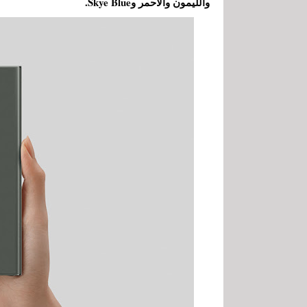
والليمون والأحمر وSkye Blue.