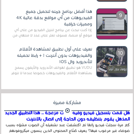
قنوات مميزة جدا تنقل العديد من البرامج اله...
هذا أفضل برنامج جربته لتحميل جميع
الفيديوهات من أي مواقع بدقة عالية 4K
ومميزات خرافية
إذا كنت تبحث عن برنامج لتنزيل الفيديو من على أي
موقع أو منصة، فسوف تعثر على عدد لا منتهي من
الروابط الخاصة بالبرامج والتطبيقات في هذا المج...
تعرف على أول تطبيق لمشاهدة الأفلام
والفيديوهات بدون أنترنت ! + رابط تحميله
للأندرويد وال IOS
VUDU هو تطبيق لهواتف الأندرويد والأيفون يسمح
بمشاهدة الأفلام والفيديوهات خصوصا عندما لا تتوفر
على الأنترنت وهذا ما يميز هذا التطبيق عن الت...
مشاركة مميزة
هل قمت بتسجيل فيديو وفيه أصوت مزعجة .. هذا التطبيق الجديد
المذهل يقوم بتنظيفه دون الحاجة إلى اتصال بالإنترنت
كم مرة سجلتَ فيديو رائعًا ثم اكتشفتَ عند تشغيله أن الصوت مشوّه بسبب
ضوضاء غير مرغوب فيها؟ يعرف صُنّاع المحتوى الذين ينسون ميكروفونهم