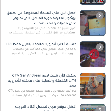
2025/2026v ومثال على ذلك ألعاب مثل EA Sports ...
أحصل الآن على النسخة المدفوعة من تطبيق
تروكولر لمعرفة هوية المتصل التي تحتوي
على مميزات رائعة ستعجبك
أصبح تطبيق Truecaller غني عن التعريف ويتم
إستخدامه من قبل الكثيرين رغم المخاطر المتعلقه به
وذلك من أجل التخلص من المضايقات الكثيرة في
العال...
خمسة ألعاب أندرويد صالحة للبالغين فقط 18+
يوجد في متجر غوغل بلاي عدد كبير من تطبيقات
أندرويد ، لذلك ليس من الغريب العثور عليها لجميع
أنواع الجماهير. هذه المرة نقدم 5 ألعاب أند...
يمكنك الآن تثبيت لعبة GTA San Andreas
LITE الخفيفة والأصلية على هاتفك الأندرويد
مجانا
قام أحد المطورين بإطلاق نسخة معدلة من لعبة GTA
San Andreas حيث أخد بعين الإعتبار تقليل مساحة
اللعبة وجعلها خفيفة LITE لهواتف الأندرويد ، وق...
أفضل موقع عربي لتحميل أفلام التورنت