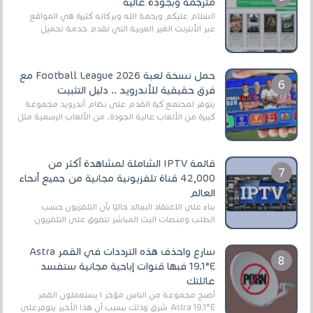
مترجمة وبجودة عالية
السلام عليكم ورحمة الله وبركاته كثيرة هي المواقع
عبر الأنترنت الغير العربية التي تقدم خدمة تحميل
الأفلام على التورنت ، ومعظم هذه المواقع ل...
حمل نسخة لعبة Football League 2026 مع
فرق حقيقية للأندرويد .. دليل التثبيت
يتوفر لمجتمع كرة القدم على نظام أندرويد مجموعة
كبيرة من الألعاب عالية الجودة. من الألعاب الرسمية مثل
EA Sports FC 26 (المعروفة سابقًا باسم ...
قائمة IPTV الشاملة لمشاهدة أكثر من
42,000 قناة تلفزيونية مجانية من جميع أنحاء
العالم
بناءً على الاعتقاد السائد حاليًا بأن التلفزيون حسب
الطلب ومنصات البث المباشر تتفوق على التلفزيون
الرقمي الأرضي التقليدي، يُعدّ IPTV-org خيار...
سارع واحذف هذه الترددات في القمر Astra
19.1°E فبها قنوات إباحية مجانية ستفسد
عائلتك
أصبح مجموعة من الناس مؤخر ا يستعملون القمر
Astra 19.1°E شرق وذلك بسبب أن هذا الأخير يتوفرعلى