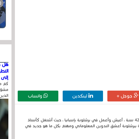
هل ق
التط
إلى ا
كم مر
مشوّه
جوجل +
لينكدين
واتساب
الذين
إسمي الكامل الحسين مزواد ، مغربي الجنسية ، عمري 42 سنة ، أعيش وأعمل في برشلونة بإسبانيا ، حيث أشتغل كأستاذ
 ببرشلونة أعشق التدوين المعلوماتي ومهتم بكل ما هو جديد في