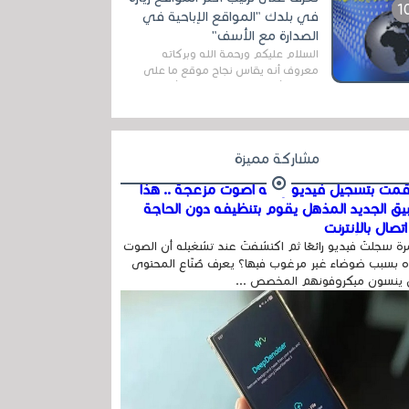
المج...
في بلدك "المواقع الإباحية في
الصدارة مع الأسف"
السلام عليكم ورحمة الله وبركاته
معروف أنه يقاس نجاح موقع ما على
شبكة الأنترنت بعدة مقاييس ، أهمها
عداد الزائرين للموقع، ويتم معرفة ذلك
في...
مشاركة مميزة
مت بتسجيل فيديو وفيه أصوت مزعجة .. هذا
بيق الجديد المذهل يقوم بتنظيفه دون الحاجة
تصال بالإنترنت
ة سجلتَ فيديو رائعًا ثم اكتشفتَ عند تشغيله أن الصوت
 بسبب ضوضاء غير مرغوب فيها؟ يعرف صُنّاع المحتوى
 ينسون ميكروفونهم المخصص ...