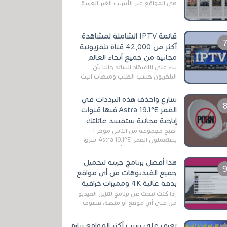
هي المواقع عبر الأنترنت الغير العربية
التي تقدم خدمة تحميل الأفلام على
التورنت ، ومعظم هذه المواقع ل...
قائمة IPTV الشاملة لمشاهدة
أكثر من 42,000 قناة تلفزيونية
مجانية من جميع أنحاء العالم
بناءً على الاعتقاد السائد حاليًا بأن
التلفزيون حسب الطلب ومنصات البث
المباشر تتفوق على التلفزيون الرقمي
الأرضي التقليدي، يُعدّ IPTV-org خيار...
سارع واحذف هذه الترددات في
القمر Astra 19.1°E فبها قنوات
إباحية مجانية ستفسد عائلتك
أصبح مجموعة من الناس مؤخر ا
يستعملون القمر Astra 19.1°E شرق
وذلك بسبب أن هذا الأخير يتوفرعلى
قنوات مميزة جدا تنقل العديد من البرامج
هذا أفضل برنامج جربته لتحميل
اله...
جميع الفيديوهات من أي مواقع
بدقة عالية 4K ومميزات خرافية
إذا كنت تبحث عن برنامج لتنزيل الفيديو
من على أي موقع أو منصة، فسوف
تعثر على عدد لا منتهي من الروابط
الخاصة بالبرامج والتطبيقات في هذا
تعرف على ترتيب أكثر المواقع زيارة