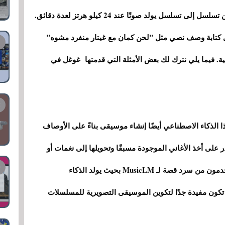
سلسل يولد صوتًا عند 24 كيلو هرتز لعدة دقائق.
سوى كتابة وصف نصي مثل "لحن كمان مع غيتار منفرد مشوه"
سيقوم MusicLM بإنشاء الأغنية. فيما يلي نترك لك بعض الأمثلة التي قدمتها غوغل في
لهذا الذكاء الاصطناعي أيضًا إنشاء موسيقى بناءً على الأوصاف
 على أخذ الأغاني الموجودة مسبقًا وتحويلها إلى نغمات أو
ألحان صفارة. بالإضافة إلى ذلك ، سيتمكن المستخدمون من سرد قصة لـ MusicLM بحيث يولد الذكاء
كون مفيدة جدًا لتكوين الموسيقى التصويرية للمسلسلات