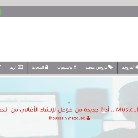
أندرويد
دروس حوحو
فايسبوك
الحماية
الربح
. أداة جديدة من غوغل لإنشاء الأغاني من النص
lhoussain mezouad