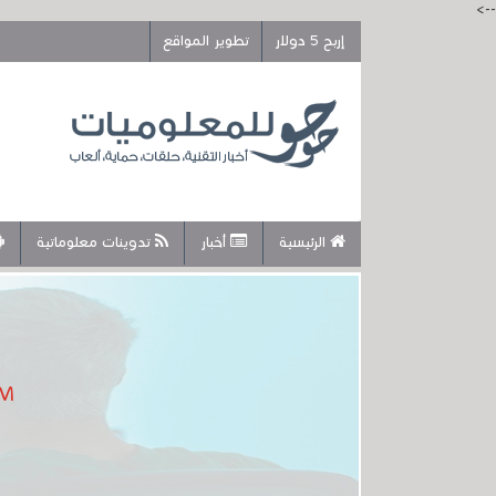
-->
إربح 5 دولار
تطوير المواقع
الرئيسية
أخبار
تدوينات معلوماتية
MusicLM .