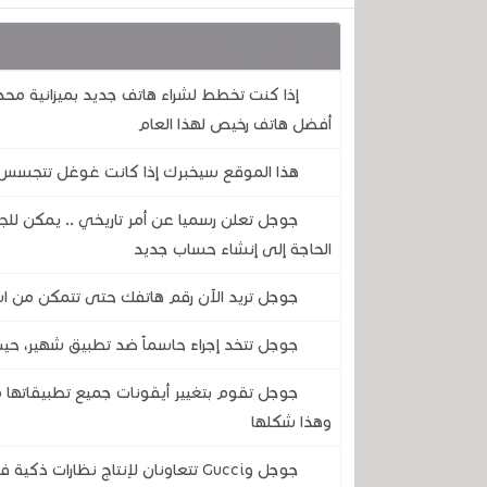
قد يهمك أيضا :
إذا كنت تخطط لشراء هاتف جديد بميزانية مح
أفضل هاتف رخيص لهذا العام
هذا الموقع سيخبرك إذا كانت غوغل تتجسس 
جوجل تعلن رسميا عن أمر تاريخي .. يمكن للجم
الحاجة إلى إنشاء حساب جديد
جوجل تريد الآن رقم هاتفك حتى تتمكن من اس
جوجل تتخد إجراءً حاسماً ضد تطبيق شهير، حي
جوجل تقوم بتغيير أيقونات جميع تطبيقاتها مر
وهذا شكلها
جوجل وGucci تتعاونان لإنتاج نظارات ذكية فاخرة .. هذا كل ما نعرفه عنها