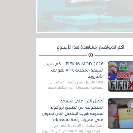
أكثر المواضيع مشاهدة هذا الأسبوع
FIFA 16 MOD 2026 .. قم بتنزيل
النسخة المحدثة APK لهواتف
الأندرويد
هناك بالفعل بعض ألعاب كرة القدم
للهواتف المحمولة التي يمكنك لعبها
رسميًا بتشكيلات مُحدثة لموسم
2025/2026v ومثال على ذلك ألعاب
أحصل الآن على النسخة
مثل EA Sports ...
المدفوعة من تطبيق تروكولر
لمعرفة هوية المتصل التي تحتوي
على مميزات رائعة ستعجبك
أصبح تطبيق Truecaller غني عن
التعريف ويتم إستخدامه من قبل الكثيرين