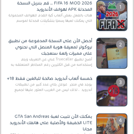
FIFA 16 MOD 2026 .. قم بتنزيل النسخة
المحدثة APK لهواتف الأندرويد
هناك بالفعل بعض ألعاب كرة القدم للهواتف المحمولة
التي يمكنك لعبها رسميًا بتشكيلات مُحدثة لموسم
2025/2026v ومثال على ذلك ألعاب مثل EA Sports ...
أحصل الآن على النسخة المدفوعة من تطبيق
تروكولر لمعرفة هوية المتصل التي تحتوي
على مميزات رائعة ستعجبك
أصبح تطبيق Truecaller غني عن التعريف ويتم
إستخدامه من قبل الكثيرين رغم المخاطر المتعلقه به
وذلك من أجل التخلص من المضايقات الكثيرة في
العال...
خمسة ألعاب أندرويد صالحة للبالغين فقط 18+
يوجد في متجر غوغل بلاي عدد كبير من تطبيقات
أندرويد ، لذلك ليس من الغريب العثور عليها لجميع
أنواع الجماهير. هذه المرة نقدم 5 ألعاب أند...
يمكنك الآن تثبيت لعبة GTA San Andreas
LITE الخفيفة والأصلية على هاتفك الأندرويد
مجانا