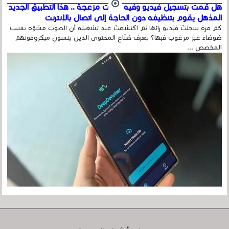
هل قمت بتسجيل فيديو وفيه أصوت مزعجة .. هذا التطبيق الجديد
المذهل يقوم بتنظيفه دون الحاجة إلى اتصال بالإنترنت
كم مرة سجلتَ فيديو رائعًا ثم اكتشفتَ عند تشغيله أن الصوت مشوّه بسبب
ضوضاء غير مرغوب فيها؟ يعرف صُنّاع المحتوى الذين ينسون ميكروفونهم
المخصص ...