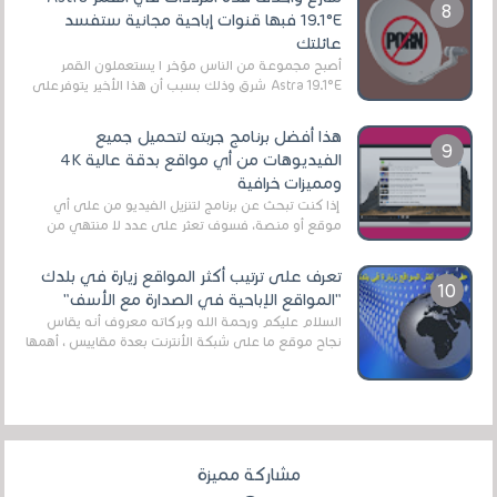
19.1°E فبها قنوات إباحية مجانية ستفسد
عائلتك
أصبح مجموعة من الناس مؤخر ا يستعملون القمر
Astra 19.1°E شرق وذلك بسبب أن هذا الأخير يتوفرعلى
قنوات مميزة جدا تنقل العديد من البرامج اله...
هذا أفضل برنامج جربته لتحميل جميع
الفيديوهات من أي مواقع بدقة عالية 4K
ومميزات خرافية
إذا كنت تبحث عن برنامج لتنزيل الفيديو من على أي
موقع أو منصة، فسوف تعثر على عدد لا منتهي من
الروابط الخاصة بالبرامج والتطبيقات في هذا المج...
تعرف على ترتيب أكثر المواقع زيارة في بلدك
"المواقع الإباحية في الصدارة مع الأسف"
السلام عليكم ورحمة الله وبركاته معروف أنه يقاس
نجاح موقع ما على شبكة الأنترنت بعدة مقاييس ، أهمها
عداد الزائرين للموقع، ويتم معرفة ذلك في...
مشاركة مميزة