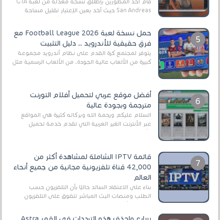
قام أحد المطورين بإطلاق نسخة معدلة من لعبة GTA
San Andreas حيث أخد بعين الإعتبار تقليل مساحة
اللعبة وجعلها خفيفة LITE لهواتف الأندرويد ، وق...
حمل نسخة لعبة Football League 2026 مع
فرق حقيقية للأندرويد .. دليل التثبيت
يتوفر لمجتمع كرة القدم على نظام أندرويد مجموعة
كبيرة من الألعاب عالية الجودة. من الألعاب الرسمية مثل
EA Sports FC 26 (المعروفة سابقًا باسم ...
أفضل موقع عربي لتحميل أفلام التورنت
مترجمة وبجودة عالية
السلام عليكم ورحمة الله وبركاته كثيرة هي المواقع
عبر الأنترنت الغير العربية التي تقدم خدمة تحميل
الأفلام على التورنت ، ومعظم هذه المواقع ل...
قائمة IPTV الشاملة لمشاهدة أكثر من
42,000 قناة تلفزيونية مجانية من جميع أنحاء
العالم
بناءً على الاعتقاد السائد حاليًا بأن التلفزيون حسب
الطلب ومنصات البث المباشر تتفوق على التلفزيون
الرقمي الأرضي التقليدي، يُعدّ IPTV-org خيار...
سارع واحذف هذه الترددات في القمر Astra