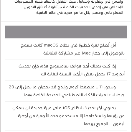
وأعمل في برشلونة بإسبانيا ، حيث أشتغل كأستاذ قسم المعلوميات
الإبتدائي في إحدى الجمعيات الخاصة ببرشلونة أعشق التدوين
المعلوماتي ومهتم بكل ما هو جديد في عالم التقنية
قد يهمك أيضا :
أبل تُصلح ثغرة خطيرة في نظام macOS كانت تسمح
بالوصول إلى جهاز Mac عبر مشاركة الشاشة
إذا كنت تمتلك أحد هواتف سامسونج هذه، فإن تحديث
أندرويد 17 يحمل بعض الأخبار السيئة للغاية لك
ويندوز 11 .. متصفحا كروم وإيدج قد يحجزان ما يصل إلى 20
جيجابايت لميزات الذكاء الاصطناعي الجديدة الخاصة بهما
يحتوي آخر تحديث لنظام iOS على ميزة جديدة لن يتمكن
من رؤيتها واستخدامها إلا مستخدمو هذه الأجهزة من أجهزة
آيفون .. الجميع يريدها