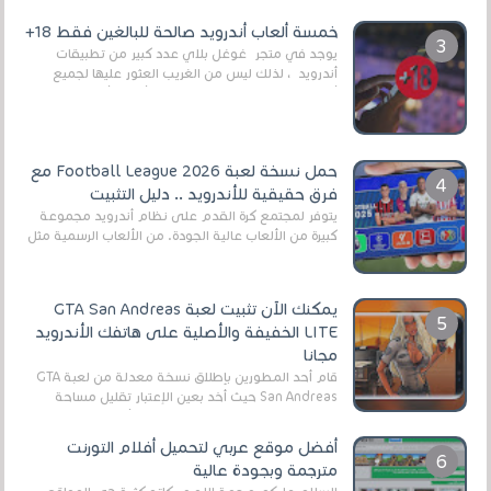
وذلك من أجل التخلص من المضايقات الكثيرة في
العال...
خمسة ألعاب أندرويد صالحة للبالغين فقط 18+
يوجد في متجر غوغل بلاي عدد كبير من تطبيقات
أندرويد ، لذلك ليس من الغريب العثور عليها لجميع
أنواع الجماهير. هذه المرة نقدم 5 ألعاب أند...
حمل نسخة لعبة Football League 2026 مع
فرق حقيقية للأندرويد .. دليل التثبيت
يتوفر لمجتمع كرة القدم على نظام أندرويد مجموعة
كبيرة من الألعاب عالية الجودة. من الألعاب الرسمية مثل
EA Sports FC 26 (المعروفة سابقًا باسم ...
يمكنك الآن تثبيت لعبة GTA San Andreas
LITE الخفيفة والأصلية على هاتفك الأندرويد
مجانا
قام أحد المطورين بإطلاق نسخة معدلة من لعبة GTA
San Andreas حيث أخد بعين الإعتبار تقليل مساحة
اللعبة وجعلها خفيفة LITE لهواتف الأندرويد ، وق...
أفضل موقع عربي لتحميل أفلام التورنت
مترجمة وبجودة عالية