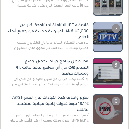
السلام عليكم ورحمة الله وبركاته كثيرة هي المواقع
عبر الأنترنت الغير العربية التي تقدم خدمة تحميل
الأفلام على التورنت ، ومعظم هذه المواقع ل...
قائمة IPTV الشاملة لمشاهدة أكثر من
42,000 قناة تلفزيونية مجانية من جميع أنحاء
العالم
بناءً على الاعتقاد السائد حاليًا بأن التلفزيون حسب
الطلب ومنصات البث المباشر تتفوق على التلفزيون
الرقمي الأرضي التقليدي، يُعدّ IPTV-org خيار...
هذا أفضل برنامج جربته لتحميل جميع
الفيديوهات من أي مواقع بدقة عالية 4K
ومميزات خرافية
إذا كنت تبحث عن برنامج لتنزيل الفيديو من على أي
موقع أو منصة، فسوف تعثر على عدد لا منتهي من
الروابط الخاصة بالبرامج والتطبيقات في هذا المج...
سارع واحذف هذه الترددات في القمر Astra
19.1°E فبها قنوات إباحية مجانية ستفسد
عائلتك
أصبح مجموعة من الناس مؤخر ا يستعملون القمر
Astra 19.1°E شرق وذلك بسبب أن هذا الأخير يتوفرعلى
قنوات مميزة جدا تنقل العديد من البرامج اله...