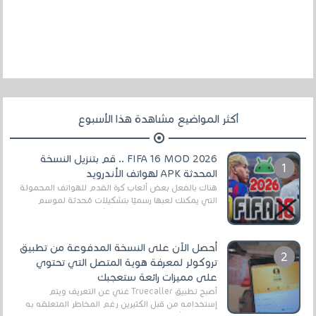
أكثر المواضيع مشاهدة هذا الأسبوع
FIFA 16 MOD 2026 .. قم بتنزيل النسخة
المحدثة APK لهواتف الأندرويد
هناك بالفعل بعض ألعاب كرة القدم للهواتف المحمولة
التي يمكنك لعبها رسميًا بتشكيلات مُحدثة لموسم
2025/2026v ومثال على ذلك ألعاب مثل EA Sports ...
أحصل الآن على النسخة المدفوعة من تطبيق
تروكولر لمعرفة هوية المتصل التي تحتوي
على مميزات رائعة ستعجبك
أصبح تطبيق Truecaller غني عن التعريف ويتم
إستخدامه من قبل الكثيرين رغم المخاطر المتعلقه به