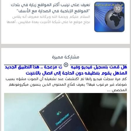
تعرف على ترتيب أكثر المواقع زيارة في بلدك
"المواقع الإباحية في الصدارة مع الأسف"
السلام عليكم ورحمة الله وبركاته معروف أنه يقاس
نجاح موقع ما على شبكة الأنترنت بعدة مقاييس ، أهمها
عداد الزائرين للموقع، ويتم معرفة ذلك في...
مشاركة مميزة
هل قمت بتسجيل فيديو وفيه أصوت مزعجة .. هذا التطبيق الجديد
المذهل يقوم بتنظيفه دون الحاجة إلى اتصال بالإنترنت
كم مرة سجلتَ فيديو رائعًا ثم اكتشفتَ عند تشغيله أن الصوت مشوّه بسبب
ضوضاء غير مرغوب فيها؟ يعرف صُنّاع المحتوى الذين ينسون ميكروفونهم
المخصص ...