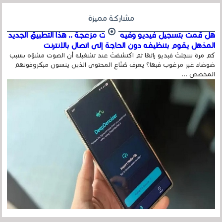
مشاركة مميزة
هل قمت بتسجيل فيديو وفيه أصوت مزعجة .. هذا التطبيق الجديد
المذهل يقوم بتنظيفه دون الحاجة إلى اتصال بالإنترنت
كم مرة سجلتَ فيديو رائعًا ثم اكتشفتَ عند تشغيله أن الصوت مشوّه بسبب
ضوضاء غير مرغوب فيها؟ يعرف صُنّاع المحتوى الذين ينسون ميكروفونهم
المخصص ...