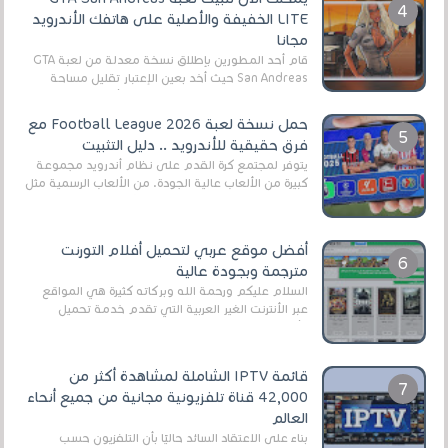
LITE الخفيفة والأصلية على هاتفك الأندرويد
مجانا
قام أحد المطورين بإطلاق نسخة معدلة من لعبة GTA
San Andreas حيث أخد بعين الإعتبار تقليل مساحة
اللعبة وجعلها خفيفة LITE لهواتف الأندرويد ، وق...
حمل نسخة لعبة Football League 2026 مع
فرق حقيقية للأندرويد .. دليل التثبيت
يتوفر لمجتمع كرة القدم على نظام أندرويد مجموعة
كبيرة من الألعاب عالية الجودة. من الألعاب الرسمية مثل
EA Sports FC 26 (المعروفة سابقًا باسم ...
أفضل موقع عربي لتحميل أفلام التورنت
مترجمة وبجودة عالية
السلام عليكم ورحمة الله وبركاته كثيرة هي المواقع
عبر الأنترنت الغير العربية التي تقدم خدمة تحميل
الأفلام على التورنت ، ومعظم هذه المواقع ل...
قائمة IPTV الشاملة لمشاهدة أكثر من
42,000 قناة تلفزيونية مجانية من جميع أنحاء
العالم
بناءً على الاعتقاد السائد حاليًا بأن التلفزيون حسب