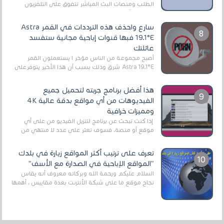
الطلب ومنصات البث المباشر تتفوق على التلفزيون
الرقمي الأرضي التقليدي، يُعدّ IPTV-org خيار...
سارع واحذف هذه الترددات في القمر Astra
19.1°E فبها قنوات إباحية مجانية ستفسد
عائلتك
أصبح مجموعة من الناس مؤخر ا يستعملون القمر
Astra 19.1°E شرق وذلك بسبب أن هذا الأخير يتوفرعلى
قنوات مميزة جدا تنقل العديد من البرامج اله...
هذا أفضل برنامج جربته لتحميل جميع
الفيديوهات من أي مواقع بدقة عالية 4K
ومميزات خرافية
إذا كنت تبحث عن برنامج لتنزيل الفيديو من على أي
موقع أو منصة، فسوف تعثر على عدد لا منتهي من
الروابط الخاصة بالبرامج والتطبيقات في هذا المج...
تعرف على ترتيب أكثر المواقع زيارة في بلدك
"المواقع الإباحية في الصدارة مع الأسف"
السلام عليكم ورحمة الله وبركاته معروف أنه يقاس
نجاح موقع ما على شبكة الأنترنت بعدة مقاييس ، أهمها
عداد الزائرين للموقع، ويتم معرفة ذلك في...