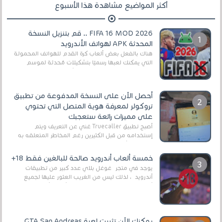
أكثر المواضيع مشاهدة هذا الأسبوع
FIFA 16 MOD 2026 .. قم بتنزيل النسخة
المحدثة APK لهواتف الأندرويد
هناك بالفعل بعض ألعاب كرة القدم للهواتف المحمولة
التي يمكنك لعبها رسميًا بتشكيلات مُحدثة لموسم
2025/2026v ومثال على ذلك ألعاب مثل EA Sports ...
أحصل الآن على النسخة المدفوعة من تطبيق
تروكولر لمعرفة هوية المتصل التي تحتوي
على مميزات رائعة ستعجبك
أصبح تطبيق Truecaller غني عن التعريف ويتم
إستخدامه من قبل الكثيرين رغم المخاطر المتعلقه به
وذلك من أجل التخلص من المضايقات الكثيرة في
العال...
خمسة ألعاب أندرويد صالحة للبالغين فقط 18+
يوجد في متجر غوغل بلاي عدد كبير من تطبيقات
أندرويد ، لذلك ليس من الغريب العثور عليها لجميع
أنواع الجماهير. هذه المرة نقدم 5 ألعاب أند...
يمكنك الآن تثبيت لعبة GTA San Andreas