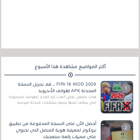
أكثر المواضيع مشاهدة هذا الأسبوع
FIFA 16 MOD 2026 .. قم بتنزيل النسخة
المحدثة APK لهواتف الأندرويد
هناك بالفعل بعض ألعاب كرة القدم للهواتف المحمولة
التي يمكنك لعبها رسميًا بتشكيلات مُحدثة لموسم
2025/2026v ومثال على ذلك ألعاب مثل EA Sports ...
أحصل الآن على النسخة المدفوعة من تطبيق
تروكولر لمعرفة هوية المتصل التي تحتوي
على مميزات رائعة ستعجبك