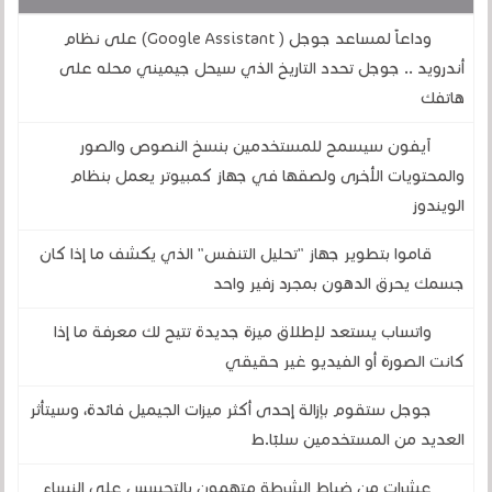
وداعاً لمساعد جوجل ( Google Assistant) على نظام
أندرويد .. جوجل تحدد التاريخ الذي سيحل جيميني محله على
هاتفك
آيفون سيسمح للمستخدمين بنسخ النصوص والصور
والمحتويات الأخرى ولصقها في جهاز كمبيوتر يعمل بنظام
الويندوز
قاموا بتطوير جهاز "تحليل التنفس" الذي يكشف ما إذا كان
جسمك يحرق الدهون بمجرد زفير واحد
واتساب يستعد لإطلاق ميزة جديدة تتيح لك معرفة ما إذا
كانت الصورة أو الفيديو غير حقيقي
جوجل ستقوم بإزالة إحدى أكثر ميزات الجيميل فائدة، وسيتأثر
العديد من المستخدمين سلبًا.ط
عشرات من ضباط الشرطة متهمون بالتجسس على النساء