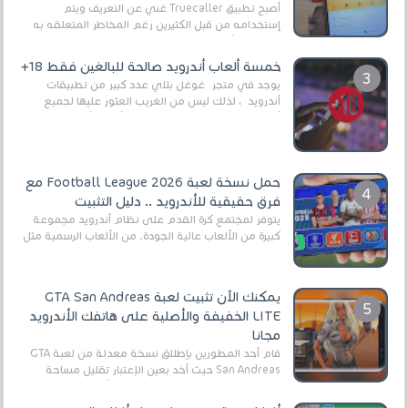
أصبح تطبيق Truecaller غني عن التعريف ويتم
إستخدامه من قبل الكثيرين رغم المخاطر المتعلقه به
وذلك من أجل التخلص من المضايقات الكثيرة في
العال...
خمسة ألعاب أندرويد صالحة للبالغين فقط 18+
يوجد في متجر غوغل بلاي عدد كبير من تطبيقات
أندرويد ، لذلك ليس من الغريب العثور عليها لجميع
أنواع الجماهير. هذه المرة نقدم 5 ألعاب أند...
حمل نسخة لعبة Football League 2026 مع
فرق حقيقية للأندرويد .. دليل التثبيت
يتوفر لمجتمع كرة القدم على نظام أندرويد مجموعة
كبيرة من الألعاب عالية الجودة. من الألعاب الرسمية مثل
EA Sports FC 26 (المعروفة سابقًا باسم ...
يمكنك الآن تثبيت لعبة GTA San Andreas
LITE الخفيفة والأصلية على هاتفك الأندرويد
مجانا
قام أحد المطورين بإطلاق نسخة معدلة من لعبة GTA
San Andreas حيث أخد بعين الإعتبار تقليل مساحة
اللعبة وجعلها خفيفة LITE لهواتف الأندرويد ، وق...