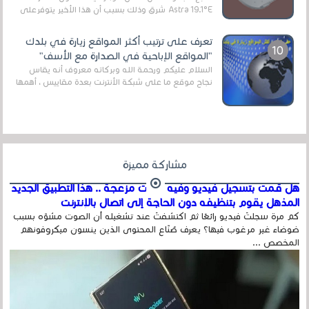
Astra 19.1°E شرق وذلك بسبب أن هذا الأخير يتوفرعلى
قنوات مميزة جدا تنقل العديد من البرامج اله...
تعرف على ترتيب أكثر المواقع زيارة في بلدك
"المواقع الإباحية في الصدارة مع الأسف"
السلام عليكم ورحمة الله وبركاته معروف أنه يقاس
نجاح موقع ما على شبكة الأنترنت بعدة مقاييس ، أهمها
عداد الزائرين للموقع، ويتم معرفة ذلك في...
مشاركة مميزة
هل قمت بتسجيل فيديو وفيه أصوت مزعجة .. هذا التطبيق الجديد
المذهل يقوم بتنظيفه دون الحاجة إلى اتصال بالإنترنت
كم مرة سجلتَ فيديو رائعًا ثم اكتشفتَ عند تشغيله أن الصوت مشوّه بسبب
ضوضاء غير مرغوب فيها؟ يعرف صُنّاع المحتوى الذين ينسون ميكروفونهم
المخصص ...