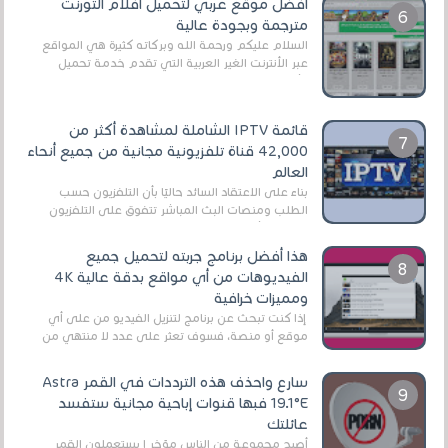
أفضل موقع عربي لتحميل أفلام التورنت
مترجمة وبجودة عالية
السلام عليكم ورحمة الله وبركاته كثيرة هي المواقع
عبر الأنترنت الغير العربية التي تقدم خدمة تحميل
الأفلام على التورنت ، ومعظم هذه المواقع ل...
قائمة IPTV الشاملة لمشاهدة أكثر من
42,000 قناة تلفزيونية مجانية من جميع أنحاء
العالم
بناءً على الاعتقاد السائد حاليًا بأن التلفزيون حسب
الطلب ومنصات البث المباشر تتفوق على التلفزيون
الرقمي الأرضي التقليدي، يُعدّ IPTV-org خيار...
هذا أفضل برنامج جربته لتحميل جميع
الفيديوهات من أي مواقع بدقة عالية 4K
ومميزات خرافية
إذا كنت تبحث عن برنامج لتنزيل الفيديو من على أي
موقع أو منصة، فسوف تعثر على عدد لا منتهي من
الروابط الخاصة بالبرامج والتطبيقات في هذا المج...
سارع واحذف هذه الترددات في القمر Astra
19.1°E فبها قنوات إباحية مجانية ستفسد
عائلتك
أصبح مجموعة من الناس مؤخر ا يستعملون القمر