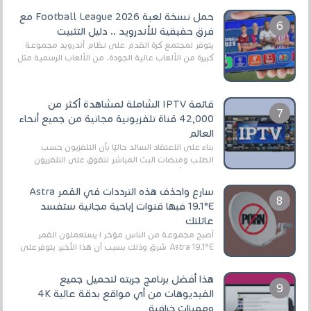
حمل نسخة لعبة Football League 2026 مع
فرق حقيقية للأندرويد .. دليل التثبيت
يتوفر لمجتمع كرة القدم على نظام أندرويد مجموعة
كبيرة من الألعاب عالية الجودة. من الألعاب الرسمية مثل
EA Sports FC 26 (المعروفة سابقًا باسم ...
قائمة IPTV الشاملة لمشاهدة أكثر من
42,000 قناة تلفزيونية مجانية من جميع أنحاء
العالم
بناءً على الاعتقاد السائد حاليًا بأن التلفزيون حسب
الطلب ومنصات البث المباشر تتفوق على التلفزيون
الرقمي الأرضي التقليدي، يُعدّ IPTV-org خيار...
سارع واحذف هذه الترددات في القمر Astra
19.1°E فبها قنوات إباحية مجانية ستفسد
عائلتك
أصبح مجموعة من الناس مؤخر ا يستعملون القمر
Astra 19.1°E شرق وذلك بسبب أن هذا الأخير يتوفرعلى
قنوات مميزة جدا تنقل العديد من البرامج اله...
هذا أفضل برنامج جربته لتحميل جميع
الفيديوهات من أي مواقع بدقة عالية 4K
ومميزات خرافية