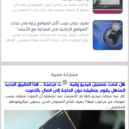
إذا كنت تبحث عن برنامج لتنزيل الفيديو من على أي
موقع أو منصة، فسوف تعثر على عدد لا منتهي من
الروابط الخاصة بالبرامج والتطبيقات في هذا المج...
تعرف على ترتيب أكثر المواقع زيارة في بلدك
"المواقع الإباحية في الصدارة مع الأسف"
السلام عليكم ورحمة الله وبركاته معروف أنه يقاس
نجاح موقع ما على شبكة الأنترنت بعدة مقاييس ، أهمها
عداد الزائرين للموقع، ويتم معرفة ذلك في...
مشاركة مميزة
هل قمت بتسجيل فيديو وفيه أصوت مزعجة .. هذا التطبيق الجديد
المذهل يقوم بتنظيفه دون الحاجة إلى اتصال بالإنترنت
كم مرة سجلتَ فيديو رائعًا ثم اكتشفتَ عند تشغيله أن الصوت مشوّه بسبب
ضوضاء غير مرغوب فيها؟ يعرف صُنّاع المحتوى الذين ينسون ميكروفونهم
المخصص ...