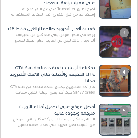
على مميزات رائعة ستعجبك
أصبح تطبيق Truecaller غني عن التعريف ويتم
إستخدامه من قبل الكثيرين رغم المخاطر المتعلقه به
وذلك من أجل التخلص من المضايقات الكثيرة في
العال...
خمسة ألعاب أندرويد صالحة للبالغين فقط 18+
يوجد في متجر غوغل بلاي عدد كبير من تطبيقات
أندرويد ، لذلك ليس من الغريب العثور عليها لجميع
أنواع الجماهير. هذه المرة نقدم 5 ألعاب أند...
يمكنك الآن تثبيت لعبة GTA San Andreas
LITE الخفيفة والأصلية على هاتفك الأندرويد
مجانا
قام أحد المطورين بإطلاق نسخة معدلة من لعبة GTA
San Andreas حيث أخد بعين الإعتبار تقليل مساحة
اللعبة وجعلها خفيفة LITE لهواتف الأندرويد ، وق...
أفضل موقع عربي لتحميل أفلام التورنت
مترجمة وبجودة عالية
السلام عليكم ورحمة الله وبركاته كثيرة هي المواقع
عبر الأنترنت الغير العربية التي تقدم خدمة تحميل
الأفلام على التورنت ، ومعظم هذه المواقع ل...