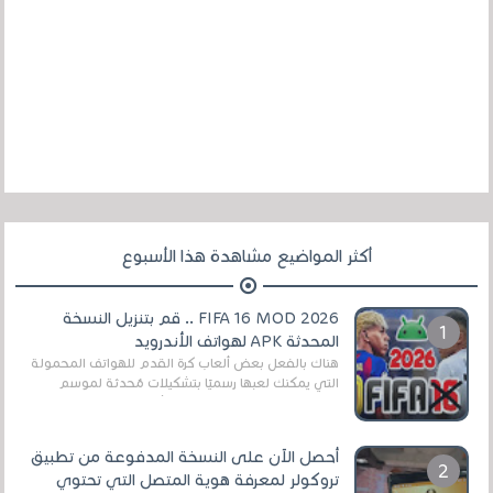
أكثر المواضيع مشاهدة هذا الأسبوع
FIFA 16 MOD 2026 .. قم بتنزيل النسخة
المحدثة APK لهواتف الأندرويد
هناك بالفعل بعض ألعاب كرة القدم للهواتف المحمولة
التي يمكنك لعبها رسميًا بتشكيلات مُحدثة لموسم
2025/2026v ومثال على ذلك ألعاب مثل EA Sports ...
أحصل الآن على النسخة المدفوعة من تطبيق
تروكولر لمعرفة هوية المتصل التي تحتوي