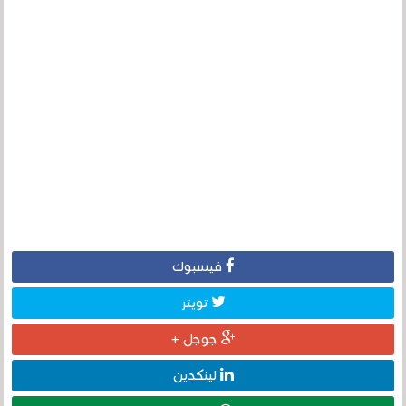
فيسبوك
تويتر
جوجل +
لينكدين