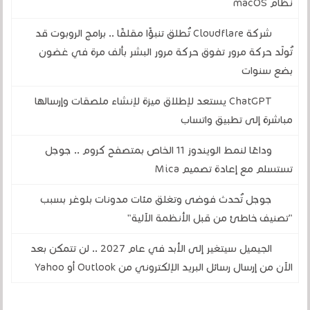
نظام macOS
شركة Cloudflare تُطلق تنبؤًا مقلقًا .. برامج الروبوت قد
تُولّد حركة مرور تفوق حركة مرور البشر بألف مرة في غضون
بضع سنوات
ChatGPT يستعد لإطلاق ميزة لإنشاء ملصقات وإرسالها
مباشرة إلى تطبيق واتساب
وداعًا لنمط الويندوز 11 الخاص بمتصفح كروم .. جوجل
تستسلم مع إعادة تصميم Mica
جوجل تُحدث فوضى وتغلق مئات مدونات بلوغر بسبب
"تصنيف خاطئ من قبل الأنظمة الآلية"
الجيميل سيتغير إلى الأبد في عام 2027 .. لن تتمكن بعد
الآن من إرسال رسائل البريد الإلكتروني من Outlook أو Yahoo