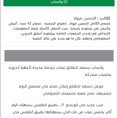
واتساب
الكاتب :
الحسين مزواد
إسمي الكامل الحسين مزواد ، مغربي الجنسية ، عمري 42 سنة ، أعيش
وأعمل في برشلونة بإسبانيا ، حيث أشتغل كأستاذ قسم المعلوميات
الإبتدائي في إحدى الجمعيات الخاصة ببرشلونة أعشق التدوين
المعلوماتي ومهتم بكل ما هو جديد في عالم التقنية
قد يهمك أيضا :
واتساب يستعد لإطلاق ثيمات دردشة جديدة لأجهزة أندرويد
بخلفيات متحركة
جوجل تستعد لإطلاق إعلان ضخم في متصفح كروم
لتشجيعك على جعله متصفحك الافتراضي
عيب جديد في الويندوز 11.. تطبيق الطقس يستهلك الرام
أكثر بخمس مرات من تلك التي يستهلكها تطبيق الطقس في