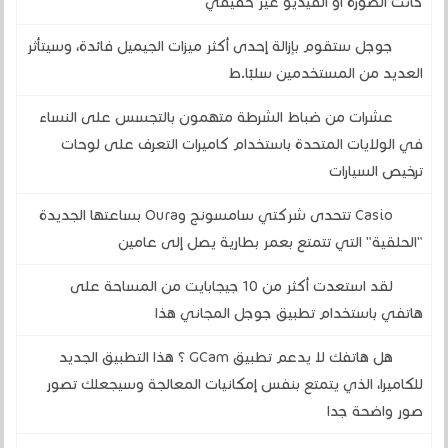
كانت الصورة أو الفيديو غير حقيقي
جوجل ستقوم بإزالة إحدى أكثر ميزات الجيميل فائدة، وسيتأثر
العديد من المستخدمين سلبًا.ط
عشرات من ضباط الشرطة متهمون بالتجسس على النساء
في الولايات المتحدة باستخدام كاميرات التعرف على لوحات
ترخيص السيارات
Casio تتحدى شركتي سامسونج وOura بساعتها الجديدة
"الحلقية" التي تتمتع بعمر بطارية يصل إلى عامين
لقد استعدت أكثر من 10 جيجابايت من المساحة على
هاتفي باستخدام تطبيق جوجل المجاني هذا
هل هاتفك لا يدعم تطبيق GCam ؟ هذا التطبيق الجديد
للكاميرا، الذي يتمتع بنفس إمكانيات المعالجة وسيجعلك تصور
صور واضحة جدا