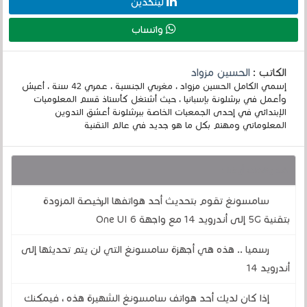
لينكدين
واتساب
الكاتب :
الحسين مزواد
إسمي الكامل الحسين مزواد ، مغربي الجنسية ، عمري 42 سنة ، أعيش
وأعمل في برشلونة بإسبانيا ، حيث أشتغل كأستاذ قسم المعلوميات
الإبتدائي في إحدى الجمعيات الخاصة ببرشلونة أعشق التدوين
المعلوماتي ومهتم بكل ما هو جديد في عالم التقنية
قد يهمك أيضا :
سامسونغ تقوم بتحديث أحد هواتفها الرخيصة المزودة
بتقنية 5G إلى أندرويد 14 مع واجهة One UI 6
رسميا .. هذه هي أجهزة سامسونغ التي لن يتم تحديثها إلى
أندرويد 14
إذا كان لديك أحد هواتف سامسونغ الشهيرة هذه ، فيمكنك