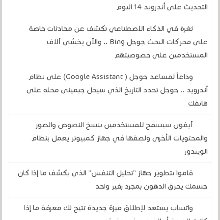
التحديث على أندرويد 14 اليوم
ثغرة في الذكاء الاصطناعي تكشف عن محادثات خاصة
على محركات البحث جوجل Bing .. والآن يخشى آلاف
المستخدمين على خصوصيتهم
وداعاً لمساعد جوجل ( Google Assistant) على نظام
أندرويد .. جوجل تحدد التاريخ الذي سيحل جيميني محله على
هاتفك
آيفون سيسمح للمستخدمين بنسخ النصوص والصور
والمحتويات الأخرى ولصقها في جهاز كمبيوتر يعمل بنظام
الويندوز
قاموا بتطوير جهاز "تحليل التنفس" الذي يكشف ما إذا كان
جسمك يحرق الدهون بمجرد زفير واحد
واتساب يستعد لإطلاق ميزة جديدة تتيح لك معرفة ما إذا