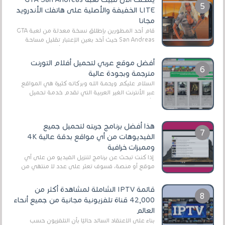
LITE الخفيفة والأصلية على هاتفك الأندرويد
مجانا
قام أحد المطورين بإطلاق نسخة معدلة من لعبة GTA
San Andreas حيث أخد بعين الإعتبار تقليل مساحة
اللعبة وجعلها خفيفة LITE لهواتف الأندرويد ، وق...
أفضل موقع عربي لتحميل أفلام التورنت
مترجمة وبجودة عالية
السلام عليكم ورحمة الله وبركاته كثيرة هي المواقع
عبر الأنترنت الغير العربية التي تقدم خدمة تحميل
الأفلام على التورنت ، ومعظم هذه المواقع ل...
هذا أفضل برنامج جربته لتحميل جميع
الفيديوهات من أي مواقع بدقة عالية 4K
ومميزات خرافية
إذا كنت تبحث عن برنامج لتنزيل الفيديو من على أي
موقع أو منصة، فسوف تعثر على عدد لا منتهي من
الروابط الخاصة بالبرامج والتطبيقات في هذا المج...
قائمة IPTV الشاملة لمشاهدة أكثر من
42,000 قناة تلفزيونية مجانية من جميع أنحاء
العالم
بناءً على الاعتقاد السائد حاليًا بأن التلفزيون حسب