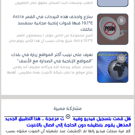
الطلب ومنصات البث المباشر تتفوق على التلفزيون
الرقمي الأرضي التقليدي، يُعدّ IPTV-org خيار...
سارع واحذف هذه الترددات في القمر Astra
19.1°E فبها قنوات إباحية مجانية ستفسد
عائلتك
أصبح مجموعة من الناس مؤخر ا يستعملون القمر
Astra 19.1°E شرق وذلك بسبب أن هذا الأخير يتوفرعلى
قنوات مميزة جدا تنقل العديد من البرامج اله...
تعرف على ترتيب أكثر المواقع زيارة في بلدك
"المواقع الإباحية في الصدارة مع الأسف"
السلام عليكم ورحمة الله وبركاته معروف أنه يقاس
نجاح موقع ما على شبكة الأنترنت بعدة مقاييس ، أهمها
عداد الزائرين للموقع، ويتم معرفة ذلك في...
مشاركة مميزة
هل قمت بتسجيل فيديو وفيه أصوت مزعجة .. هذا التطبيق الجديد
المذهل يقوم بتنظيفه دون الحاجة إلى اتصال بالإنترنت
كم مرة سجلتَ فيديو رائعًا ثم اكتشفتَ عند تشغيله أن الصوت مشوّه بسبب