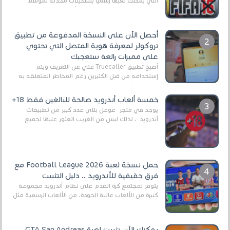
التي يمكنك لعبها رسميًا بتشكيلات مُحدثة لموسم
2025/2026v ومثال على ذلك ألعاب مثل EA Sports ...
أحصل الآن على النسخة المدفوعة من تطبيق
تروكولر لمعرفة هوية المتصل التي تحتوي
على مميزات رائعة ستعجبك
أصبح تطبيق Truecaller غني عن التعريف ويتم
إستخدامه من قبل الكثيرين رغم المخاطر المتعلقه به
وذلك من أجل التخلص من المضايقات الكثيرة في
العال...
خمسة ألعاب أندرويد صالحة للبالغين فقط 18+
يوجد في متجر غوغل بلاي عدد كبير من تطبيقات
أندرويد ، لذلك ليس من الغريب العثور عليها لجميع
أنواع الجماهير. هذه المرة نقدم 5 ألعاب أند...
حمل نسخة لعبة Football League 2026 مع
فرق حقيقية للأندرويد .. دليل التثبيت
يتوفر لمجتمع كرة القدم على نظام أندرويد مجموعة
كبيرة من الألعاب عالية الجودة. من الألعاب الرسمية مثل
EA Sports FC 26 (المعروفة سابقًا باسم ...
يمكنك الآن تثبيت لعبة GTA San Andreas