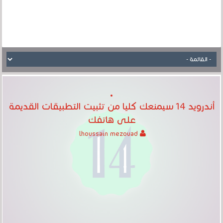
أندرويد 14 سيمنعك كليا من تثبيت التطبيقات القديمة
على هاتفك
lhoussain mezouad