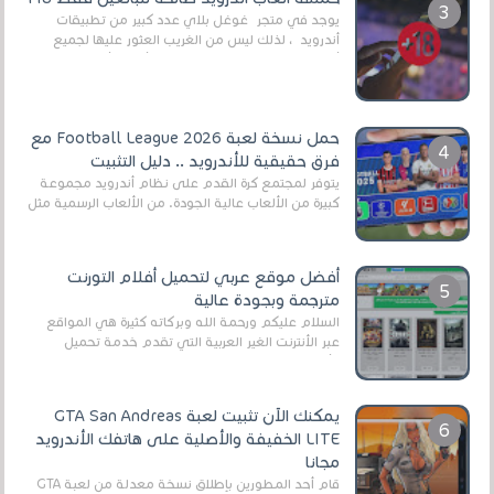
يوجد في متجر غوغل بلاي عدد كبير من تطبيقات
أندرويد ، لذلك ليس من الغريب العثور عليها لجميع
أنواع الجماهير. هذه المرة نقدم 5 ألعاب أند...
حمل نسخة لعبة Football League 2026 مع
فرق حقيقية للأندرويد .. دليل التثبيت
يتوفر لمجتمع كرة القدم على نظام أندرويد مجموعة
كبيرة من الألعاب عالية الجودة. من الألعاب الرسمية مثل
EA Sports FC 26 (المعروفة سابقًا باسم ...
أفضل موقع عربي لتحميل أفلام التورنت
مترجمة وبجودة عالية
السلام عليكم ورحمة الله وبركاته كثيرة هي المواقع
عبر الأنترنت الغير العربية التي تقدم خدمة تحميل
الأفلام على التورنت ، ومعظم هذه المواقع ل...
يمكنك الآن تثبيت لعبة GTA San Andreas
LITE الخفيفة والأصلية على هاتفك الأندرويد
مجانا
قام أحد المطورين بإطلاق نسخة معدلة من لعبة GTA