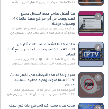
San Andreas حيث أخد بعين الإعتبار تقليل مساحة
اللعبة وجعلها خفيفة LITE لهواتف الأندرويد ، وق...
هذا أفضل برنامج جربته لتحميل جميع
الفيديوهات من أي مواقع بدقة عالية 4K
ومميزات خرافية
إذا كنت تبحث عن برنامج لتنزيل الفيديو من على أي
موقع أو منصة، فسوف تعثر على عدد لا منتهي من
الروابط الخاصة بالبرامج والتطبيقات في هذا المج...
قائمة IPTV الشاملة لمشاهدة أكثر من
42,000 قناة تلفزيونية مجانية من جميع أنحاء
العالم
بناءً على الاعتقاد السائد حاليًا بأن التلفزيون حسب
الطلب ومنصات البث المباشر تتفوق على التلفزيون
الرقمي الأرضي التقليدي، يُعدّ IPTV-org خيار...
سارع واحذف هذه الترددات في القمر Astra
19.1°E فبها قنوات إباحية مجانية ستفسد
عائلتك
أصبح مجموعة من الناس مؤخر ا يستعملون القمر
Astra 19.1°E شرق وذلك بسبب أن هذا الأخير يتوفرعلى
قنوات مميزة جدا تنقل العديد من البرامج اله...
تعرف على ترتيب أكثر المواقع زيارة في بلدك