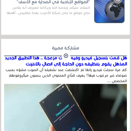
"المواقع الإباحية في الصدارة مع الأسف"
السلام عليكم ورحمة الله وبركاته معروف أنه يقاس
نجاح موقع ما على شبكة الأنترنت بعدة مقاييس ، أهمها
عداد الزائرين للموقع، ويتم معرفة ذلك في...
مشاركة مميزة
هل قمت بتسجيل فيديو وفيه أصوت مزعجة .. هذا التطبيق الجديد
المذهل يقوم بتنظيفه دون الحاجة إلى اتصال بالإنترنت
كم مرة سجلتَ فيديو رائعًا ثم اكتشفتَ عند تشغيله أن الصوت مشوّه بسبب
ضوضاء غير مرغوب فيها؟ يعرف صُنّاع المحتوى الذين ينسون ميكروفونهم
المخصص ...