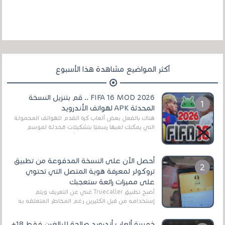
أكثر المواضيع مشاهدة هذا الأسبوع
FIFA 16 MOD 2026 .. قم بتنزيل النسخة
المحدثة APK لهواتف الأندرويد
هناك بالفعل بعض ألعاب كرة القدم للهواتف المحمولة
التي يمكنك لعبها رسميًا بتشكيلات مُحدثة لموسم
2025/2026v ومثال على ذلك ألعاب مثل EA Sports ...
أحصل الآن على النسخة المدفوعة من تطبيق
تروكولر لمعرفة هوية المتصل التي تحتوي
على مميزات رائعة ستعجبك
أصبح تطبيق Truecaller غني عن التعريف ويتم
إستخدامه من قبل الكثيرين رغم المخاطر المتعلقه به
وذلك من أجل التخلص من المضايقات الكثيرة في
العال...
خمسة ألعاب أندرويد صالحة للبالغين فقط 18+