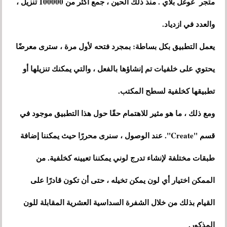
متجر غوغل بلاي . منذ ذلك الحين ، جمع أكثر من 100000 تنزيل ،
والعدد في ازدياد.
يعمل التطبيق بكل بساطة: بمجرد فتحه لأول مرة ، سترى معرضًا
يحتوي على خلفيات تم إنشاؤها بالفعل ، والتي يمكنك تنزيلها أو
تطبيقها كخلفية لسطح المكتب.
ومع ذلك ، ما هو مثير للاهتمام حقًا حول هذا التطبيق موجود في
قسم "Create". عند الوصول ، سنرى محررًا حيث يمكننا إضافة
طبقات مختلفة لإنشاء تدرج لوني يمكننا تعيينه كخلفية. من
الممكن اختيار أي لون يمكن تخيله ، حتى أن تكون قادرًا على
القيام بذلك من خلال الشفرة السداسية العشرية المقابلة للون
المذكور.