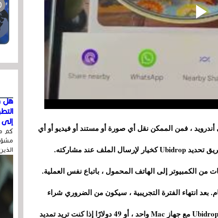
هل ق
التط
إلى ا
أندرويد ، فمن الممكن نقل أي صورة أو مستند أو فيديو أو أي
كم مر
مشوّه
نوع آخر من الملفات بسرعة ، وذلك ببساطة عن طريق تحديد Ubidrop كخيار لإرسال الملف عند مشاركته.
الذين
فات من الكمبيوتر إلى الهاتف المحمول ، باتباع نفس العملية.
ة أيام. بعد انتهاء الفترة التجريبية ، سيكون من الضروري شراء
ترخيص. سعره هو 19 دولارًا إذا كنت تريد استخدام Ubidrop مع جهاز Mac واحد ، أو 49 دولارًا إذا كنت تريد تمديد