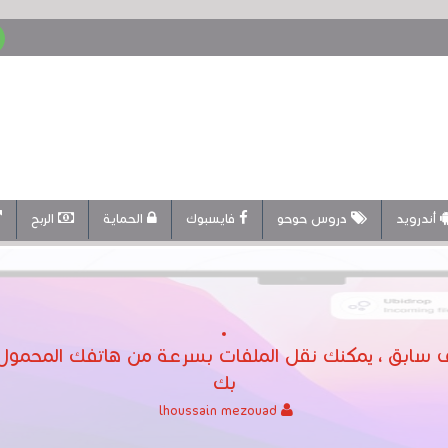
أندرويد
دروس حوحو
فايسبوك
الحماية
الربح
بك
lhoussain mezouad