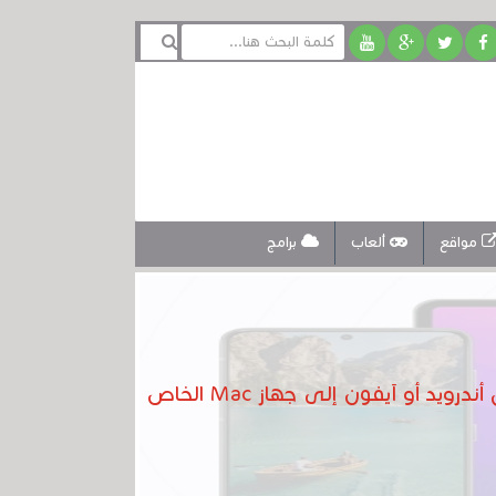
مواقع
ألعاب
برامج
باستخدام هذا التطبيق الذي أنشأه موظف سابق ، يمكنك نقل الملفات بسرعة من هاتفك المحمول أندرويد أو آيفون إلى جهاز Mac الخاص