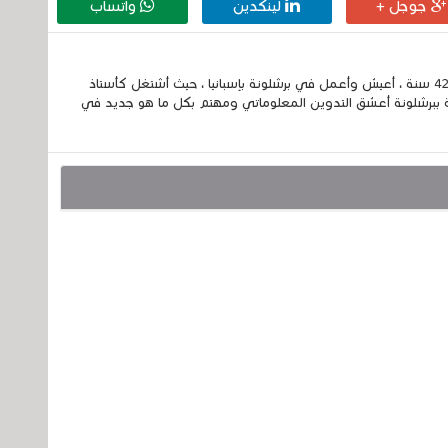
جوجل +
لينكدين
واتساب
إسمي الكامل الحسين مزواد ، مغربي الجنسية ، عمري 42 سنة ، أعيش وأعمل في برشلونة بإسبانيا ، حيث أشتغل كأستاذ
 ببرشلونة أعشق التدوين المعلوماتي ومهتم بكل ما هو جديد في