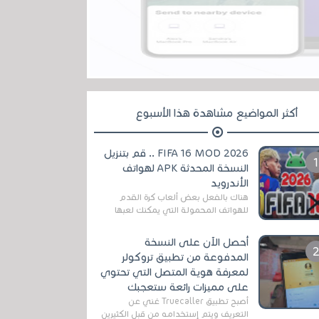
أكثر المواضيع مشاهدة هذا الأسبوع
FIFA 16 MOD 2026 .. قم بتنزيل
النسخة المحدثة APK لهواتف
الأندرويد
هناك بالفعل بعض ألعاب كرة القدم
للهواتف المحمولة التي يمكنك لعبها
رسميًا بتشكيلات مُحدثة لموسم
2025/2026v ومثال على ذلك ألعاب
أحصل الآن على النسخة
مثل EA Sports ...
المدفوعة من تطبيق تروكولر
لمعرفة هوية المتصل التي تحتوي
على مميزات رائعة ستعجبك
أصبح تطبيق Truecaller غني عن
التعريف ويتم إستخدامه من قبل الكثيرين