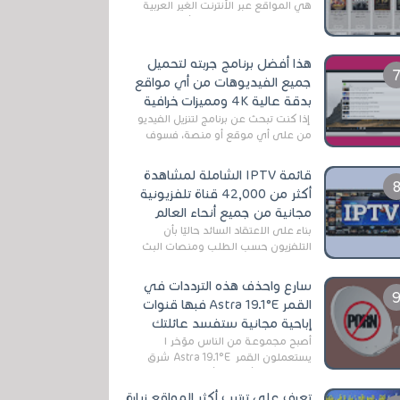
هي المواقع عبر الأنترنت الغير العربية
التي تقدم خدمة تحميل الأفلام على
التورنت ، ومعظم هذه المواقع ل...
هذا أفضل برنامج جربته لتحميل
جميع الفيديوهات من أي مواقع
بدقة عالية 4K ومميزات خرافية
إذا كنت تبحث عن برنامج لتنزيل الفيديو
من على أي موقع أو منصة، فسوف
تعثر على عدد لا منتهي من الروابط
الخاصة بالبرامج والتطبيقات في هذا
قائمة IPTV الشاملة لمشاهدة
المج...
أكثر من 42,000 قناة تلفزيونية
مجانية من جميع أنحاء العالم
بناءً على الاعتقاد السائد حاليًا بأن
التلفزيون حسب الطلب ومنصات البث
المباشر تتفوق على التلفزيون الرقمي
الأرضي التقليدي، يُعدّ IPTV-org خيار...
سارع واحذف هذه الترددات في
القمر Astra 19.1°E فبها قنوات
إباحية مجانية ستفسد عائلتك
أصبح مجموعة من الناس مؤخر ا
يستعملون القمر Astra 19.1°E شرق
وذلك بسبب أن هذا الأخير يتوفرعلى
قنوات مميزة جدا تنقل العديد من البرامج
تعرف على ترتيب أكثر المواقع زيارة