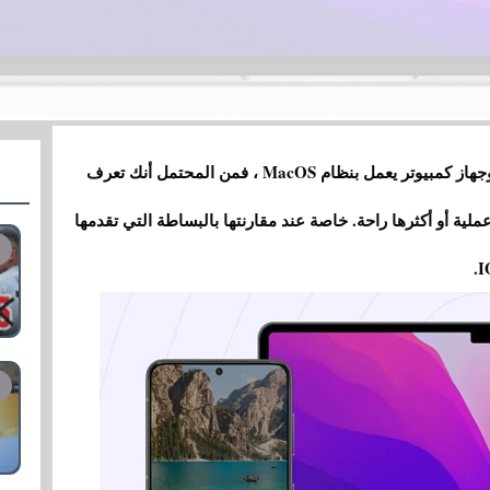
إذا كان لديك هاتف محمول يعمل بنظام أندرويد وجهاز كمبيوتر يعمل بنظام MacOS ، فمن المحتمل أنك تعرف
لية أو أكثرها راحة. خاصة عند مقارنتها بالبساطة التي تقدمها