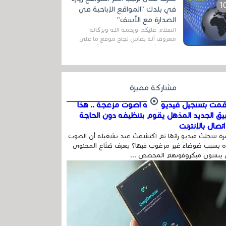
اله...
في بلدك "المواقع الإباحية في
الصدارة مع الأسف"
السلام عليكم ورحمة الله وبركاته
معروف أنه يقاس نجاح موقع ما على
شبكة الأنترنت بعدة مقاييس ، أهمها
عداد الزائرين للموقع، ويتم معرفة ذلك
في...
مشاركة مميزة
مت بتسجيل فيديو وفيه أصوت مزعجة .. هذا
بيق الجديد المذهل يقوم بتنظيفه دون الحاجة
تصال بالإنترنت
ة سجلتَ فيديو رائعًا ثم اكتشفتَ عند تشغيله أن الصوت
 بسبب ضوضاء غير مرغوب فيها؟ يعرف صُنّاع المحتوى
 ينسون ميكروفونهم المخصص ...