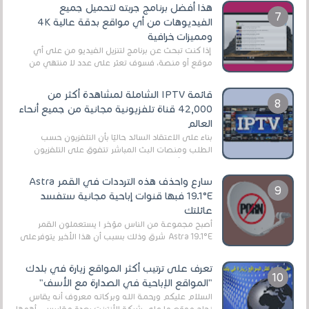
هذا أفضل برنامج جربته لتحميل جميع
الفيديوهات من أي مواقع بدقة عالية 4K
ومميزات خرافية
إذا كنت تبحث عن برنامج لتنزيل الفيديو من على أي
موقع أو منصة، فسوف تعثر على عدد لا منتهي من
الروابط الخاصة بالبرامج والتطبيقات في هذا المج...
قائمة IPTV الشاملة لمشاهدة أكثر من
42,000 قناة تلفزيونية مجانية من جميع أنحاء
العالم
بناءً على الاعتقاد السائد حاليًا بأن التلفزيون حسب
الطلب ومنصات البث المباشر تتفوق على التلفزيون
الرقمي الأرضي التقليدي، يُعدّ IPTV-org خيار...
سارع واحذف هذه الترددات في القمر Astra
19.1°E فبها قنوات إباحية مجانية ستفسد
عائلتك
أصبح مجموعة من الناس مؤخر ا يستعملون القمر
Astra 19.1°E شرق وذلك بسبب أن هذا الأخير يتوفرعلى
قنوات مميزة جدا تنقل العديد من البرامج اله...
تعرف على ترتيب أكثر المواقع زيارة في بلدك
"المواقع الإباحية في الصدارة مع الأسف"
السلام عليكم ورحمة الله وبركاته معروف أنه يقاس
نجاح موقع ما على شبكة الأنترنت بعدة مقاييس ، أهمها