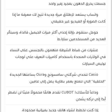
جسمك يحرق الدهون بمجرد زفير واحد
واتساب يستعد لإطلاق ميزة جديدة تتيح لك معرفة ما إذا
كانت الصورة أو الفيديو غير حقيقي
جوجل ستقوم بإزالة إحدى أكثر ميزات الجيميل فائدة، وسيتأثر
العديد من المستخدمين سلبًا.ط
عشرات من ضباط الشرطة متهمون بالتجسس على النساء
في الولايات المتحدة باستخدام كاميرات التعرف على لوحات
ترخيص السيارات
Casio تتحدى شركتي سامسونج وOura بساعتها الجديدة
"الحلقية" التي تتمتع بعمر بطارية يصل إلى عامين
وداعاً للأسلاك! CUBOT تقدم هاتفًا محمولًا متينًا لن تضطر
أبدًا إلى تركه يشحن
إذا كنت تخطط لشراء هاتف جديد بميزانية محدودة،