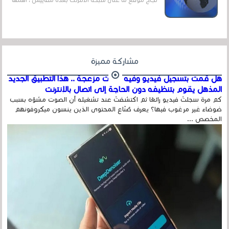
عداد الزائرين للموقع، ويتم معرفة ذلك في...
مشاركة مميزة
هل قمت بتسجيل فيديو وفيه أصوت مزعجة .. هذا التطبيق الجديد
المذهل يقوم بتنظيفه دون الحاجة إلى اتصال بالإنترنت
كم مرة سجلتَ فيديو رائعًا ثم اكتشفتَ عند تشغيله أن الصوت مشوّه بسبب
ضوضاء غير مرغوب فيها؟ يعرف صُنّاع المحتوى الذين ينسون ميكروفونهم
المخصص ...