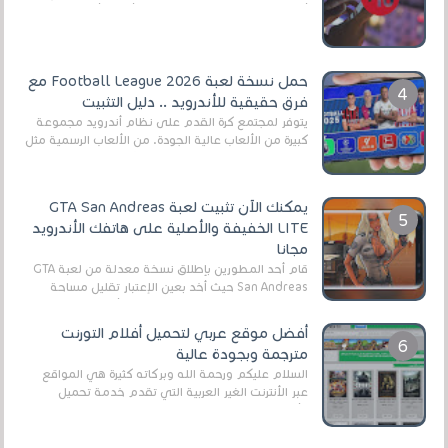
أنواع الجماهير. هذه المرة نقدم 5 ألعاب أند...
حمل نسخة لعبة Football League 2026 مع
فرق حقيقية للأندرويد .. دليل التثبيت
يتوفر لمجتمع كرة القدم على نظام أندرويد مجموعة
كبيرة من الألعاب عالية الجودة. من الألعاب الرسمية مثل
EA Sports FC 26 (المعروفة سابقًا باسم ...
يمكنك الآن تثبيت لعبة GTA San Andreas
LITE الخفيفة والأصلية على هاتفك الأندرويد
مجانا
قام أحد المطورين بإطلاق نسخة معدلة من لعبة GTA
San Andreas حيث أخد بعين الإعتبار تقليل مساحة
اللعبة وجعلها خفيفة LITE لهواتف الأندرويد ، وق...
أفضل موقع عربي لتحميل أفلام التورنت
مترجمة وبجودة عالية
السلام عليكم ورحمة الله وبركاته كثيرة هي المواقع
عبر الأنترنت الغير العربية التي تقدم خدمة تحميل
الأفلام على التورنت ، ومعظم هذه المواقع ل...