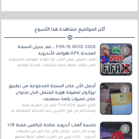
أكثر المواضيع مشاهدة هذا الأسبوع
FIFA 16 MOD 2026 .. قم بتنزيل النسخة
المحدثة APK لهواتف الأندرويد
هناك بالفعل بعض ألعاب كرة القدم للهواتف المحمولة
التي يمكنك لعبها رسميًا بتشكيلات مُحدثة لموسم
2025/2026v ومثال على ذلك ألعاب مثل EA Sports ...
أحصل الآن على النسخة المدفوعة من تطبيق
تروكولر لمعرفة هوية المتصل التي تحتوي
على مميزات رائعة ستعجبك
أصبح تطبيق Truecaller غني عن التعريف ويتم
إستخدامه من قبل الكثيرين رغم المخاطر المتعلقه به
وذلك من أجل التخلص من المضايقات الكثيرة في
العال...
خمسة ألعاب أندرويد صالحة للبالغين فقط 18+
يوجد في متجر غوغل بلاي عدد كبير من تطبيقات
أندرويد ، لذلك ليس من الغريب العثور عليها لجميع