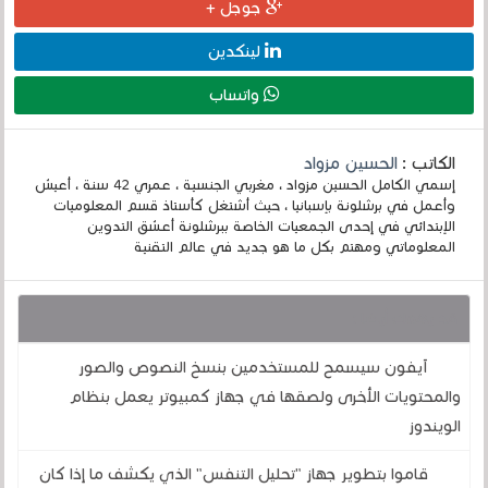
جوجل +
لينكدين
واتساب
الكاتب :
الحسين مزواد
إسمي الكامل الحسين مزواد ، مغربي الجنسية ، عمري 42 سنة ، أعيش
وأعمل في برشلونة بإسبانيا ، حيث أشتغل كأستاذ قسم المعلوميات
الإبتدائي في إحدى الجمعيات الخاصة ببرشلونة أعشق التدوين
المعلوماتي ومهتم بكل ما هو جديد في عالم التقنية
قد يهمك أيضا :
آيفون سيسمح للمستخدمين بنسخ النصوص والصور
والمحتويات الأخرى ولصقها في جهاز كمبيوتر يعمل بنظام
الويندوز
قاموا بتطوير جهاز "تحليل التنفس" الذي يكشف ما إذا كان