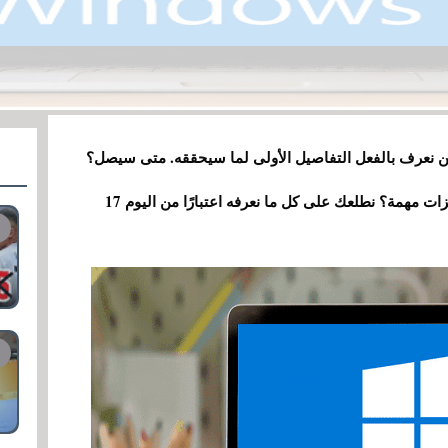
ونحن نعرف بالفعل التفاصيل الأولى لما سيحققه. متى سيصل؟
هل سيعمل مع جميع أجهزة الكمبيوتر؟ هل هناك ميزات مهمة؟ نطلعك على كل ما نعرفه اعتبارًا من اليوم 17