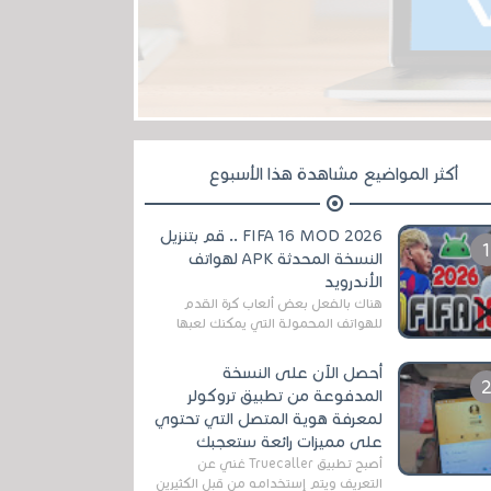
أكثر المواضيع مشاهدة هذا الأسبوع
FIFA 16 MOD 2026 .. قم بتنزيل
النسخة المحدثة APK لهواتف
الأندرويد
هناك بالفعل بعض ألعاب كرة القدم
للهواتف المحمولة التي يمكنك لعبها
رسميًا بتشكيلات مُحدثة لموسم
2025/2026v ومثال على ذلك ألعاب
أحصل الآن على النسخة
مثل EA Sports ...
المدفوعة من تطبيق تروكولر
لمعرفة هوية المتصل التي تحتوي
على مميزات رائعة ستعجبك
أصبح تطبيق Truecaller غني عن
التعريف ويتم إستخدامه من قبل الكثيرين