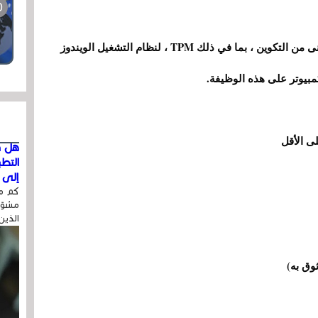
من المرجح أن تطلب مايكروسوفت نفس الحد الأدنى من التكوين ، بما في ذلك TPM ، لنظام التشغيل الويندوز
هل ق
التط
إلى ا
كم مر
مشوّه
الذين