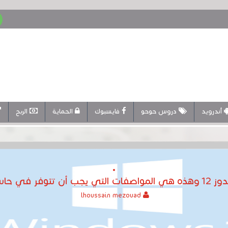
أندرويد
دروس حوحو
فايسبوك
الحماية
الربح
تطيع التحديث
lhoussain mezouad