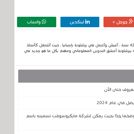
جوجل +
لينكدين
واتساب
إسمي الكامل الحسين مزواد ، مغربي الجنسية ، عمري 42 سنة ، أعيش وأعمل في برشلونة بإسبانيا ، حيث أشتغل كأستاذ
 ببرشلونة أعشق التدوين المعلوماتي ومهتم بكل ما هو جديد في
1 في سبتمبر قويًا وضخما ًجدًا بحيث يمكن لشركة مايكروسوفت تسميته باسم