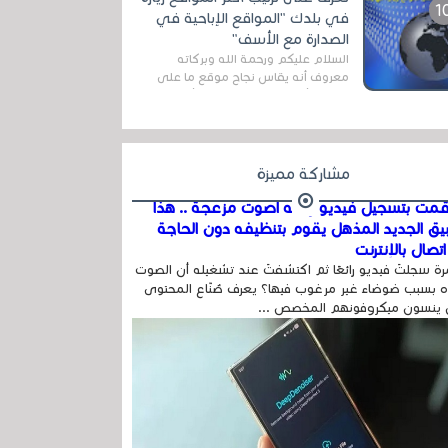
المج...
في بلدك "المواقع الإباحية في
الصدارة مع الأسف"
السلام عليكم ورحمة الله وبركاته
معروف أنه يقاس نجاح موقع ما على
شبكة الأنترنت بعدة مقاييس ، أهمها
عداد الزائرين للموقع، ويتم معرفة ذلك
في...
مشاركة مميزة
مت بتسجيل فيديو وفيه أصوت مزعجة .. هذا
بيق الجديد المذهل يقوم بتنظيفه دون الحاجة
تصال بالإنترنت
ة سجلتَ فيديو رائعًا ثم اكتشفتَ عند تشغيله أن الصوت
 بسبب ضوضاء غير مرغوب فيها؟ يعرف صُنّاع المحتوى
 ينسون ميكروفونهم المخصص ...