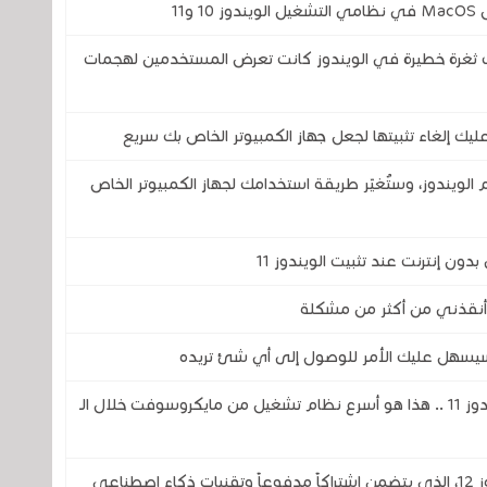
11
غرة خطيرة في الويندوز كانت تعرض المستخدمين لهجمات
الويندوز، وستُغيّر طريقة استخدامك لجهاز الكمبيوتر الخاص
ج سيسهل عليك الأمر للوصول إلى أي شئ تريده
مقارنة من نظام التشغيل ويندوز XP إلى ويندوز 11 .. هذا هو أسرع نظام تشغيل من مايكروسوفت خلال الـ
تسريب معلومات حول نظام التشغيل الويندوز 12، الذي يتضمن اشتراكاً مدفوعاً وتقنيات ذكاء اصطناعي