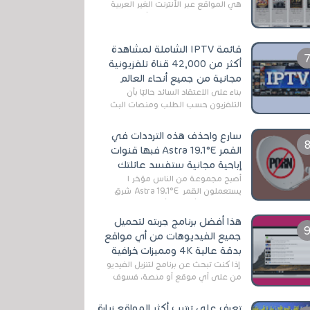
هي المواقع عبر الأنترنت الغير العربية
التي تقدم خدمة تحميل الأفلام على
التورنت ، ومعظم هذه المواقع ل...
قائمة IPTV الشاملة لمشاهدة
أكثر من 42,000 قناة تلفزيونية
مجانية من جميع أنحاء العالم
بناءً على الاعتقاد السائد حاليًا بأن
التلفزيون حسب الطلب ومنصات البث
المباشر تتفوق على التلفزيون الرقمي
الأرضي التقليدي، يُعدّ IPTV-org خيار...
سارع واحذف هذه الترددات في
القمر Astra 19.1°E فبها قنوات
إباحية مجانية ستفسد عائلتك
أصبح مجموعة من الناس مؤخر ا
يستعملون القمر Astra 19.1°E شرق
وذلك بسبب أن هذا الأخير يتوفرعلى
قنوات مميزة جدا تنقل العديد من البرامج
هذا أفضل برنامج جربته لتحميل
اله...
جميع الفيديوهات من أي مواقع
بدقة عالية 4K ومميزات خرافية
إذا كنت تبحث عن برنامج لتنزيل الفيديو
من على أي موقع أو منصة، فسوف
تعثر على عدد لا منتهي من الروابط
الخاصة بالبرامج والتطبيقات في هذا
تعرف على ترتيب أكثر المواقع زيارة