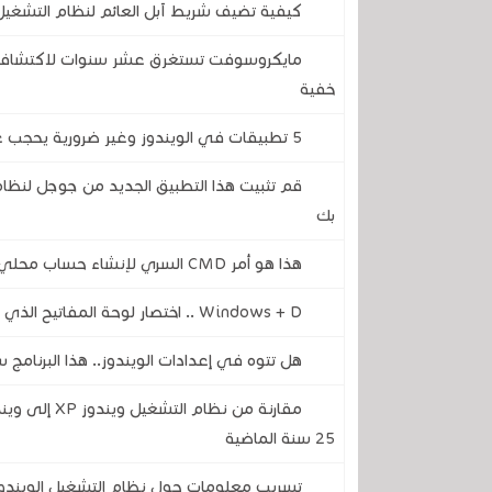
كيفية تضيف شريط آبل العائم لنظام التشغيل MacOS في نظامي التشغيل الويندوز 10 و
مايكروسوفت تستغرق عشر سنوات لاكتشاف ث
خفية
5 تطبيقات في الويندوز وغير ضرورية يحجب عليك إلغاء تثبيتها لجعل جهاز الكمبيوتر الخاص بك سريع
قم تثبيت هذا التطبيق الجديد من جوجل لنظام 
بك
هذا هو أمر CMD السري لإنشاء حساب محلي بدون إنترنت عند تثبيت الويندوز 11
Windows + D .. اختصار لوحة المفاتيح الذي أنقذني من أكثر من مشكلة
هل تتوه في إعدادات الويندوز.. هذا البرنام
25 سنة الماضية