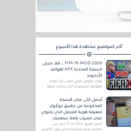
أكثر المواضيع مشاهدة هذا الأسبوع
FIFA 16 MOD 2026 .. قم بتنزيل
النسخة المحدثة APK لهواتف
الأندرويد
هناك بالفعل بعض ألعاب كرة القدم
للهواتف المحمولة التي يمكنك لعبها
رسميًا بتشكيلات مُحدثة لموسم
2025/2026v ومثال على ذلك ألعاب
أحصل الآن على النسخة
مثل EA Sports ...
المدفوعة من تطبيق تروكولر
لمعرفة هوية المتصل التي تحتوي
على مميزات رائعة ستعجبك
أصبح تطبيق Truecaller غني عن
التعريف ويتم إستخدامه من قبل الكثيرين