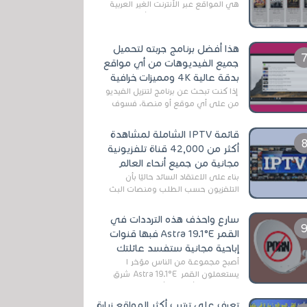
هي المواقع عبر الأنترنت الغير العربية
التي تقدم خدمة تحميل الأفلام على
التورنت ، ومعظم هذه المواقع ل...
هذا أفضل برنامج جربته لتحميل
جميع الفيديوهات من أي مواقع
بدقة عالية 4K ومميزات خرافية
إذا كنت تبحث عن برنامج لتنزيل الفيديو
من على أي موقع أو منصة، فسوف
تعثر على عدد لا منتهي من الروابط
الخاصة بالبرامج والتطبيقات في هذا
قائمة IPTV الشاملة لمشاهدة
المج...
أكثر من 42,000 قناة تلفزيونية
مجانية من جميع أنحاء العالم
بناءً على الاعتقاد السائد حاليًا بأن
التلفزيون حسب الطلب ومنصات البث
المباشر تتفوق على التلفزيون الرقمي
الأرضي التقليدي، يُعدّ IPTV-org خيار...
سارع واحذف هذه الترددات في
القمر Astra 19.1°E فبها قنوات
إباحية مجانية ستفسد عائلتك
أصبح مجموعة من الناس مؤخر ا
يستعملون القمر Astra 19.1°E شرق
وذلك بسبب أن هذا الأخير يتوفرعلى
قنوات مميزة جدا تنقل العديد من البرامج
تعرف على ترتيب أكثر المواقع زيارة