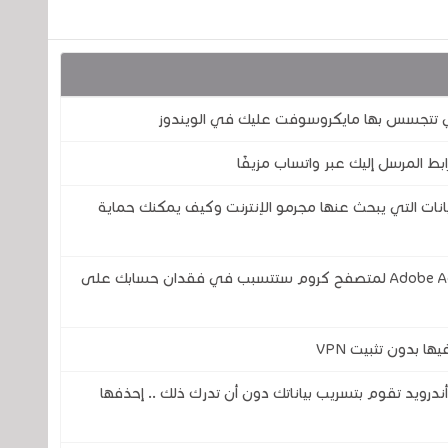
تي تتجسس بها مايكروسوفت عليك في الويندوز
ابط المرسل إليك عبر واتساب مزيفًا
بيانات التي يبحث عنها مجرمو الإنترنت وكيف يمكنك حماية
خطير .. هذه الثغرة الأمنية في إضافة Adobe Acrobat لمتصفح كروم ستتسبب في فقدان حسابك على
ا بدون تثبيت VPN
VPN) المجانية لنظام أندرويد تقوم بتسريب بياناتك دون أن تدرك ذلك .. إحذفها