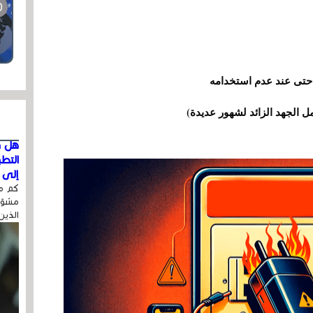
 حتى عند عدم استخدامه
ل الجهد الزائد لشهور عديدة)
هل ق
التط
إلى ا
كم مر
مشوّه
الذين