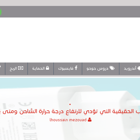
أندرويد
دروس حوحو
فايسبوك
الحماية
الربح
الحقيقية التي تؤدي لارتفاع درجة حرارة الشاحن ومتى يص
lhoussain mezouad