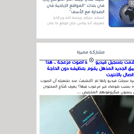
اله...
في بلدك "المواقع الإباحية في
الصدارة مع الأسف"
السلام عليكم ورحمة الله وبركاته
معروف أنه يقاس نجاح موقع ما على
شبكة الأنترنت بعدة مقاييس ، أهمها
عداد الزائرين للموقع، ويتم معرفة ذلك
في...
مشاركة مميزة
مت بتسجيل فيديو وفيه أصوت مزعجة .. هذا
بيق الجديد المذهل يقوم بتنظيفه دون الحاجة
تصال بالإنترنت
ة سجلتَ فيديو رائعًا ثم اكتشفتَ عند تشغيله أن الصوت
 بسبب ضوضاء غير مرغوب فيها؟ يعرف صُنّاع المحتوى
 ينسون ميكروفونهم المخصص ...