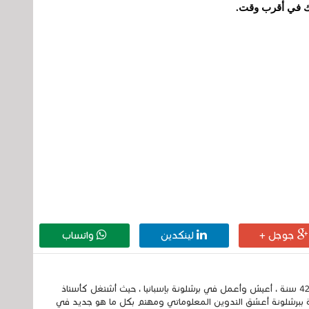
نك في أقرب وقت.
جوجل +
لينكدين
واتساب
إسمي الكامل الحسين مزواد ، مغربي الجنسية ، عمري 42 سنة ، أعيش وأعمل في برشلونة بإسبانيا ، حيث أشتغل كأستاذ
 ببرشلونة أعشق التدوين المعلوماتي ومهتم بكل ما هو جديد في