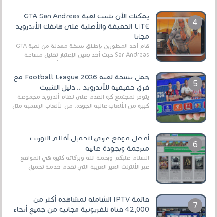
يمكنك الآن تثبيت لعبة GTA San Andreas
LITE الخفيفة والأصلية على هاتفك الأندرويد
مجانا
قام أحد المطورين بإطلاق نسخة معدلة من لعبة GTA
San Andreas حيث أخد بعين الإعتبار تقليل مساحة
اللعبة وجعلها خفيفة LITE لهواتف الأندرويد ، وق...
حمل نسخة لعبة Football League 2026 مع
فرق حقيقية للأندرويد .. دليل التثبيت
يتوفر لمجتمع كرة القدم على نظام أندرويد مجموعة
كبيرة من الألعاب عالية الجودة. من الألعاب الرسمية مثل
EA Sports FC 26 (المعروفة سابقًا باسم ...
أفضل موقع عربي لتحميل أفلام التورنت
مترجمة وبجودة عالية
السلام عليكم ورحمة الله وبركاته كثيرة هي المواقع
عبر الأنترنت الغير العربية التي تقدم خدمة تحميل
الأفلام على التورنت ، ومعظم هذه المواقع ل...
قائمة IPTV الشاملة لمشاهدة أكثر من
42,000 قناة تلفزيونية مجانية من جميع أنحاء