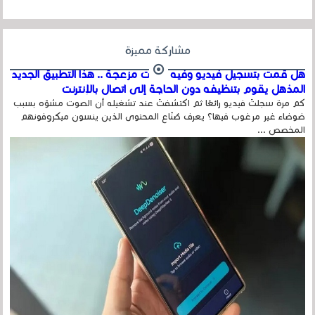
مشاركة مميزة
هل قمت بتسجيل فيديو وفيه أصوت مزعجة .. هذا التطبيق الجديد
المذهل يقوم بتنظيفه دون الحاجة إلى اتصال بالإنترنت
كم مرة سجلتَ فيديو رائعًا ثم اكتشفتَ عند تشغيله أن الصوت مشوّه بسبب
ضوضاء غير مرغوب فيها؟ يعرف صُنّاع المحتوى الذين ينسون ميكروفونهم
المخصص ...