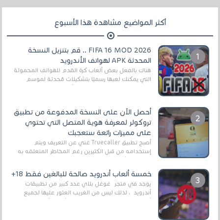
أكثر المواضيع مشاهدة هذا الأسبوع
FIFA 16 MOD 2026 .. قم بتنزيل النسخة
المحدثة APK لهواتف الأندرويد
هناك بالفعل بعض ألعاب كرة القدم للهواتف المحمولة
التي يمكنك لعبها رسميًا بتشكيلات مُحدثة لموسم
2025/2026v ومثال على ذلك ألعاب مثل EA Sports ...
أحصل الآن على النسخة المدفوعة من تطبيق
تروكولر لمعرفة هوية المتصل التي تحتوي
على مميزات رائعة ستعجبك
أصبح تطبيق Truecaller غني عن التعريف ويتم
إستخدامه من قبل الكثيرين رغم المخاطر المتعلقه به
وذلك من أجل التخلص من المضايقات الكثيرة في
العال...
خمسة ألعاب أندرويد صالحة للبالغين فقط 18+
يوجد في متجر غوغل بلاي عدد كبير من تطبيقات
أندرويد ، لذلك ليس من الغريب العثور عليها لجميع
أنواع الجماهير. هذه المرة نقدم 5 ألعاب أند...