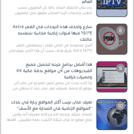
العالم
بناءً على الاعتقاد السائد حاليًا بأن التلفزيون حسب
الطلب ومنصات البث المباشر تتفوق على التلفزيون
الرقمي الأرضي التقليدي، يُعدّ IPTV-org خيار...
سارع واحذف هذه الترددات في القمر Astra
19.1°E فبها قنوات إباحية مجانية ستفسد
عائلتك
أصبح مجموعة من الناس مؤخر ا يستعملون القمر
Astra 19.1°E شرق وذلك بسبب أن هذا الأخير يتوفرعلى
قنوات مميزة جدا تنقل العديد من البرامج اله...
هذا أفضل برنامج جربته لتحميل جميع
الفيديوهات من أي مواقع بدقة عالية 4K
ومميزات خرافية
إذا كنت تبحث عن برنامج لتنزيل الفيديو من على أي
موقع أو منصة، فسوف تعثر على عدد لا منتهي من
الروابط الخاصة بالبرامج والتطبيقات في هذا المج...
تعرف على ترتيب أكثر المواقع زيارة في بلدك
"المواقع الإباحية في الصدارة مع الأسف"
السلام عليكم ورحمة الله وبركاته معروف أنه يقاس
نجاح موقع ما على شبكة الأنترنت بعدة مقاييس ، أهمها
عداد الزائرين للموقع، ويتم معرفة ذلك في...