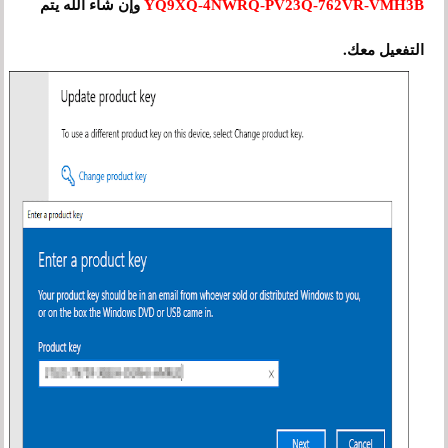
وإن شاء الله يتم
YQ9XQ-4NWRQ-PV23Q-762VR-VMH3B
التفعيل معك.