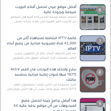
أفضل موقع عربي لتحميل أفلام التورنت
مترجمة وبجودة عالية
السلام عليكم ورحمة الله وبركاته كثيرة هي المواقع
عبر الأنترنت الغير العربية التي تقدم خدمة تحميل
الأفلام على التورنت ، ومعظم هذه المواقع ل...
قائمة IPTV الشاملة لمشاهدة أكثر من
42,000 قناة تلفزيونية مجانية من جميع أنحاء
العالم
بناءً على الاعتقاد السائد حاليًا بأن التلفزيون حسب
الطلب ومنصات البث المباشر تتفوق على التلفزيون
الرقمي الأرضي التقليدي، يُعدّ IPTV-org خيار...
سارع واحذف هذه الترددات في القمر Astra
19.1°E فبها قنوات إباحية مجانية ستفسد
عائلتك
أصبح مجموعة من الناس مؤخر ا يستعملون القمر
Astra 19.1°E شرق وذلك بسبب أن هذا الأخير يتوفرعلى
قنوات مميزة جدا تنقل العديد من البرامج اله...
هذا أفضل برنامج جربته لتحميل جميع
الفيديوهات من أي مواقع بدقة عالية 4K
ومميزات خرافية