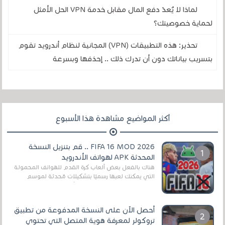
لماذا لا يُعدّ دفع المال مقابل خدمة VPN الحل الأمثل
لحماية خصوصيتك؟
تحذير: هذه التطبيقات (VPN) المجانية لنظام أندرويد تقوم
بتسريب بياناتك دون أن تدرك ذلك .. إحذفها وبسرعة
أكثر المواضيع مشاهدة هذا الأسبوع
FIFA 16 MOD 2026 .. قم بتنزيل النسخة
المحدثة APK لهواتف الأندرويد
هناك بالفعل بعض ألعاب كرة القدم للهواتف المحمولة
التي يمكنك لعبها رسميًا بتشكيلات مُحدثة لموسم
2025/2026v ومثال على ذلك ألعاب مثل EA Sports ...
أحصل الآن على النسخة المدفوعة من تطبيق
تروكولر لمعرفة هوية المتصل التي تحتوي