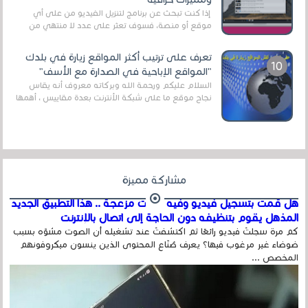
إذا كنت تبحث عن برنامج لتنزيل الفيديو من على أي
موقع أو منصة، فسوف تعثر على عدد لا منتهي من
الروابط الخاصة بالبرامج والتطبيقات في هذا المج...
تعرف على ترتيب أكثر المواقع زيارة في بلدك
"المواقع الإباحية في الصدارة مع الأسف"
السلام عليكم ورحمة الله وبركاته معروف أنه يقاس
نجاح موقع ما على شبكة الأنترنت بعدة مقاييس ، أهمها
عداد الزائرين للموقع، ويتم معرفة ذلك في...
مشاركة مميزة
هل قمت بتسجيل فيديو وفيه أصوت مزعجة .. هذا التطبيق الجديد
المذهل يقوم بتنظيفه دون الحاجة إلى اتصال بالإنترنت
كم مرة سجلتَ فيديو رائعًا ثم اكتشفتَ عند تشغيله أن الصوت مشوّه بسبب
ضوضاء غير مرغوب فيها؟ يعرف صُنّاع المحتوى الذين ينسون ميكروفونهم
المخصص ...