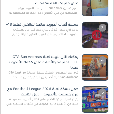
على مميزات رائعة ستعجبك
أصبح تطبيق Truecaller غني عن التعريف ويتم
إستخدامه من قبل الكثيرين رغم المخاطر المتعلقه به
وذلك من أجل التخلص من المضايقات الكثيرة في
العال...
خمسة ألعاب أندرويد صالحة للبالغين فقط 18+
يوجد في متجر غوغل بلاي عدد كبير من تطبيقات
أندرويد ، لذلك ليس من الغريب العثور عليها لجميع
أنواع الجماهير. هذه المرة نقدم 5 ألعاب أند...
يمكنك الآن تثبيت لعبة GTA San Andreas
LITE الخفيفة والأصلية على هاتفك الأندرويد
مجانا
قام أحد المطورين بإطلاق نسخة معدلة من لعبة GTA
San Andreas حيث أخد بعين الإعتبار تقليل مساحة
اللعبة وجعلها خفيفة LITE لهواتف الأندرويد ، وق...
حمل نسخة لعبة Football League 2026 مع
فرق حقيقية للأندرويد .. دليل التثبيت
يتوفر لمجتمع كرة القدم على نظام أندرويد مجموعة
كبيرة من الألعاب عالية الجودة. من الألعاب الرسمية مثل
EA Sports FC 26 (المعروفة سابقًا باسم ...